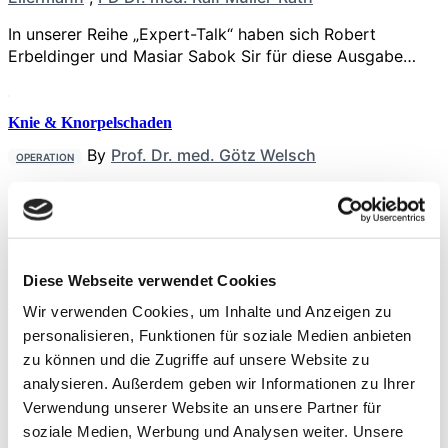
In unserer Reihe „Expert-Talk“ haben sich Robert
Erbeldinger und Masiar Sabok Sir für diese Ausgabe…
Knie & Knorpelschaden
By
Prof. Dr. med. Götz Welsch
OPERATION
Leistungssportler sind in einem sehr hohen Maße auf die
dauerhafte Funktionsfähigkeit ihres Körpers angewiesen,
um…
Diese Webseite verwendet Cookies
Gesundheitsprävention
Wir verwenden Cookies, um Inhalte und Anzeigen zu
By
Prof. Dr. med. Werner Krutsch
,
Prof. Dr.
personalisieren, Funktionen für soziale Medien anbieten
TRAINING
med. Dr. biol. hom. Volker Alt
zu können und die Zugriffe auf unsere Website zu
analysieren. Außerdem geben wir Informationen zu Ihrer
Prävention – das Fundament für Erfolg. Prävention ist
Verwendung unserer Website an unsere Partner für
kein Automatismus, ­­sie muss organisiert und
soziale Medien, Werbung und Analysen weiter. Unsere
kontrolliert…