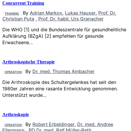
Concurrent Training
By
Adrian Markov
,
Lukas Hauser
,
Prof. Dr.
TRAINING
Christian Puta
,
Prof. Dr. habil. Urs Granacher
Die WHO [1] und die Bundeszentrale für gesundheitliche
Aufklärung (BZgA) [2] empfehlen für gesunde
Erwachsene…
Arthroskopische Therapie
By
Dr. med. Thomas Ambacher
OPERATION
Die Arthroskopie des Schultergelenkes hat seit den
1980er Jahren eine rasante Entwicklung genommen.
Unterstützt wurde…
Arthroskopie
By
Robert Erbeldinger
,
Dr. med. Andree
OPERATION
Ellermann
,
PD Dr. med. Ralf Müller-Rath