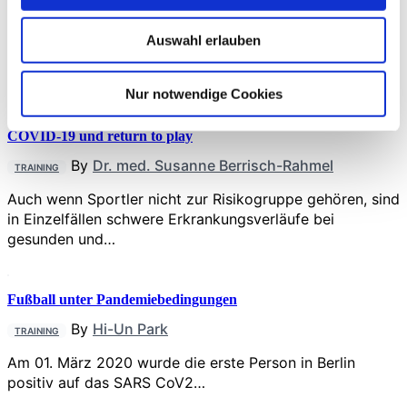
By
Dr. med. Antonius Kass
TRAINING
Case: Therapie bei Volleyball-Profisportler mit neuer
Auswahl erlauben
Percutaneous Bioelectric Current Stimulation (Axomera)
Die Behandlung von chronische…
Nur notwendige Cookies
COVID-19 und return to play
By
Dr. med. Susanne Berrisch-Rahmel
TRAINING
Auch wenn Sportler nicht zur Risikogruppe gehören, sind
in Einzelfällen schwere Erkrankungsverläufe bei
gesunden und…
Fußball unter Pandemiebedingungen
By
Hi-Un Park
TRAINING
Am 01. März 2020 wurde die erste Person in Berlin
positiv auf das SARS CoV2…