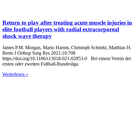
Return to play after treating acute muscle injuries in
elite football players with radial extracorporeal
shock wave therapy
James P.M. Morgan, Mario Hamm, Christoph Schmitz, Matthias H.
Brem J Orthop Surg Res 2021;16:708
https://doi.org/10.1186/s13018-021-02853-0 Bei einem Verein der
ersten oder zweiten Fußball-Bundesliga
Weiterlesen »