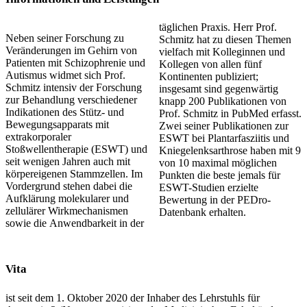
täglichen Praxis. Herr Prof.
Neben seiner Forschung zu
Schmitz hat zu diesen Themen
Veränderungen im Gehirn von
vielfach mit Kolleginnen und
Patienten mit Schizophrenie und
Kollegen von allen fünf
Autismus widmet sich Prof.
Kontinenten publiziert;
Schmitz intensiv der Forschung
insgesamt sind gegenwärtig
zur Behandlung verschiedener
knapp 200 Publikationen von
Indikationen des Stütz- und
Prof. Schmitz in PubMed erfasst.
Bewegungsapparats mit
Zwei seiner Publikationen zur
extrakorporaler
ESWT bei Plantarfasziitis und
Stoßwellentherapie (ESWT) und
Kniegelenksarthrose haben mit 9
seit wenigen Jahren auch mit
von 10 maximal möglichen
körpereigenen Stammzellen. Im
Punkten die beste jemals für
Vordergrund stehen dabei die
ESWT-Studien erzielte
Aufklärung molekularer und
Bewertung in der PEDro-
zellulärer Wirkmechanismen
Datenbank erhalten.
sowie die Anwendbarkeit in der
Vita
ist seit dem 1. Oktober 2020 der Inhaber des Lehrstuhls für