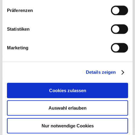
Präferenzen
Statistiken
Marketing
Behandlung von myofaszialem Schmerzsyndrom
und Triggerpunkten
Details zeigen
Bei der Behandlung von myofaszialem Schmerzsyndrom und
Triggerpunkten kommt nach wie vor die Injektion von
Lokalanästhetika weitverbreitet zum Einsatz. Die schnelle und
effektive Wirkweise dieser
Cookies zulassen
Weiterlesen »
Auswahl erlauben
Nur notwendige Cookies