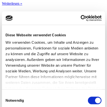
Weiterlesen »
Diese Webseite verwendet Cookies
Wir verwenden Cookies, um Inhalte und Anzeigen zu
personalisieren, Funktionen für soziale Medien anbieten
zu können und die Zugriffe auf unsere Website zu
analysieren. Außerdem geben wir Informationen zu Ihrer
Sehnen­regeneration
Verwendung unserer Website an unsere Partner für
soziale Medien, Werbung und Analysen weiter. Unsere
Wenn man über Regenerative Medizin im Allgemeinen und
Partner führen diese Informationen möglicherweise mit
Stammzellen im Besonderen spricht, ist es notwendig, zumindest
einige Aspekte der Physiologie dieser Zellen zu klären. Viele
weiteren Daten zusammen, die Sie ihnen bereitgestellt
haben oder die sie im Rahmen Ihrer Nutzung der Dienste
Weiterlesen »
gesammelt haben.
Einwilligungsauswahl
Notwendig