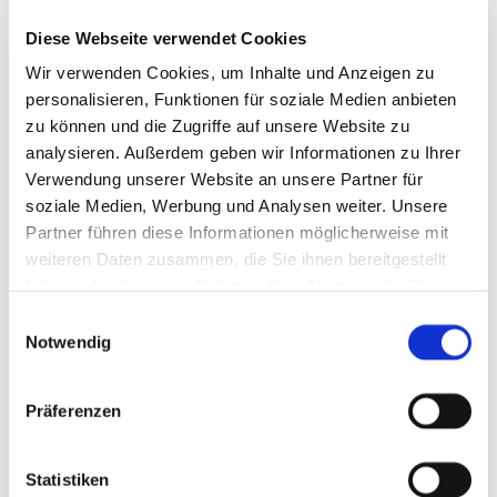
Obwohl die Atemspende ein Infektionsrisiko für den
Diese Webseite verwendet Cookies
Ersthelfer darstellt, ist der Nutzen der Atemspende
bei nicht atmenden Kindern für ihre
Wir verwenden Cookies, um Inhalte und Anzeigen zu
Überlebenschance als deutlich höher einzustufen.
personalisieren, Funktionen für soziale Medien anbieten
Medizinisches Fachpersonal soll sich durch
zu können und die Zugriffe auf unsere Website zu
geeignete persönliche Schutzausrüstung
entsprechend der nationalen und lokalen Vorgaben
analysieren. Außerdem geben wir Informationen zu Ihrer
schützen, wenn Maßnahmen durchgeführt werden,
Verwendung unserer Website an unsere Partner für
bei denen Aerosole entstehen können. Auch Laien
soziale Medien, Werbung und Analysen weiter. Unsere
und Ersthelfer können bei Verfügbarkeit auf
Partner führen diese Informationen möglicherweise mit
entsprechende Produkte zurückgreifen (z.B.
weiteren Daten zusammen, die Sie ihnen bereitgestellt
Notfallbeatmungshilfen, die der DIN 13154
entsprechen).
haben oder die sie im Rahmen Ihrer Nutzung der Dienste
Medizinisches Fachpersonal soll im Sinne einer
gesammelt haben.
Einwilligungsauswahl
Nutzen-Risiko Abwägung die Durchführung von
Notwendig
Defibrillationen erwägen, bevor gegebenenfalls
Aerosol generierende Tätigkeiten durchgeführt
werden, die durch das Anlegen einer geeigneten
Präferenzen
Schutzausrüstung möglicherweise verzögert
werden könnten. Dies gilt selbstverständlich nur
dann, wenn ein Defibrillator ohne jede
Statistiken
Zeitverzögerung sofort verfügbar ist. Keinesfalls