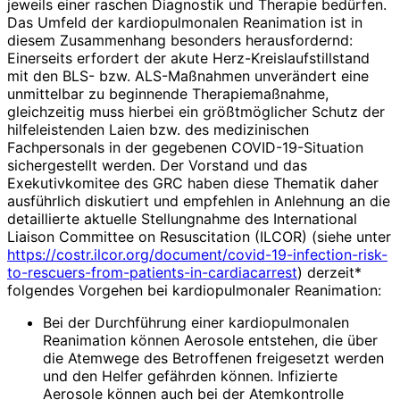
jeweils einer raschen Diagnostik und Therapie bedürfen.
Das Umfeld der kardiopulmonalen Reanimation ist in
diesem Zusammenhang besonders herausfordernd:
Einerseits erfordert der akute Herz-Kreislaufstillstand
mit den BLS- bzw. ALS-Maßnahmen unverändert eine
unmittelbar zu beginnende Therapiemaßnahme,
gleichzeitig muss hierbei ein größtmöglicher Schutz der
hilfeleistenden Laien bzw. des medizinischen
Fachpersonals in der gegebenen COVID-19-Situation
sichergestellt werden. Der Vorstand und das
Exekutivkomitee des GRC haben diese Thematik daher
ausführlich diskutiert und empfehlen in Anlehnung an die
detaillierte aktuelle Stellungnahme des International
Liaison Committee on Resuscitation (ILCOR) (siehe unter
https://costr.ilcor.org/document/covid-19-infection-risk-
to-rescuers-from-patients-in-cardiac­arrest
) derzeit*
folgendes Vorgehen bei kardiopulmonaler Reanimation:
Bei der Durchführung einer kardiopulmonalen
Reanimation können Aerosole entstehen, die über
die Atemwege des Betroffenen freigesetzt werden
und den Helfer gefährden können. Infizierte
Aerosole können auch bei der Atemkontrolle