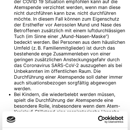
der COVID 19 Situation empfohlen kann auf die
Atemspende verzichtet werden, wenn man diese
nicht durchführen kann bzw. nicht durchführen
möchte. In diesem Fall können zum Eigenschutz
der Ersthelfer vor Aerosolen Mund und Nase des
Betroffenen zusätzlich mit einem luftdurchlässigen
Tuch (im Sinne einer „Mund-Nasen-Maske“)
bedeckt werden. Bei Personen aus dem häuslichen
Umfeld (z. B. Familienmitglieder) ist durch das
bestehende enge Zusammenleben von einer
geringen zusätzlichen Ansteckungsgefahr durch
das Coronavirus SARS-CoV-2 auszugehen als bei
Unbekannten im öffentlichen Raum. Die
Durchführung einer Atemspende soll daher immer
auch situationsbezogen sorgfältig abgewogen
werden.
Bei Kindern, die wiederbelebt werden müssen,
spielt die Durchführung der Atemspende eine
besondere Rolle, insbesondere wenn dem Atem-
Kreislauf-Stillstand eine respiratorische Ursache
zugrunde liegt. Es ist anzunehmen, dass Ersthelfer,
die Kinder wiederbeleben, häufig medizinisch
erfahren in der Betreuung von Kindern sind.