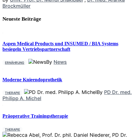
Brockmüller
Neueste Beiträge
Aspen Medical Products und INSUMED / BIA Systems
besiegeln Vertriebspartnerschaft
By
News
ERNÄHRUNG
Moderne Knieendoprothetik
By
PD Dr. med.
THERAPIE
Philipp A. Michel
Präoperative Trainingstherapie
THERAPIE