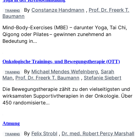
By
Constanze Handmann
,
Prof. Dr. Freerk T.
TRAINING
Baumann
Mind-Body-Exercises (MBE) – darunter Yoga, Tai Chi,
Qigong oder Pilates – gewinnen zunehmend an
Bedeutung in…
Onkologische Trainings- und Bewegungs­­therapie (OTT)
By
Michael Mendes Wefelnberg
,
Sarah
TRAINING
Man
,
Prof. Dr. Freerk T. Baumann
,
Stefanie Siebert
Die Bewegungstherapie zählt zu den vielseitigsten und
wirksamsten Supportivtherapien in der Onkologie. Über
450 randomisierte…
Atmung
By
Felix Strobl
,
Dr. med. Robert Percy Marshall
TRAINING