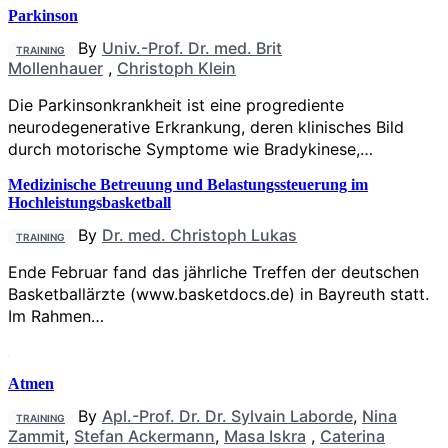
Parkinson
By
Univ.-Prof. Dr. med. Brit
TRAINING
Mollenhauer
,
Christoph Klein
Die Parkinsonkrankheit ist eine progrediente
neurodegenerative Erkrankung, deren klinisches Bild
durch motorische Symptome wie Bradykinese,…
Medizinische Betreuung und Belastungssteuerung im
Hochleistungsbasketball
By
Dr. med. Christoph Lukas
TRAINING
Ende Februar fand das jährliche Treffen der deutschen
Basketballärzte (www.basketdocs.de) in Bayreuth statt.
Im Rahmen…
Atmen
By
Apl.-Prof. Dr. Dr. Sylvain Laborde
,
Nina
TRAINING
Zammit
,
Stefan Ackermann
,
Masa Iskra
,
Caterina