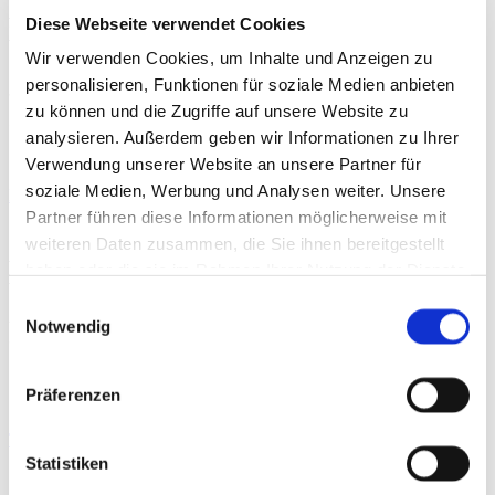
Sportwiss. Christiane Wilke
,
Jun.-Prof. Dr. Sportwiss.
Diese Webseite verwendet Cookies
Thomas Schmidt
Wir verwenden Cookies, um Inhalte und Anzeigen zu
In den letzten Jahren hat das Konzept der
personalisieren, Funktionen für soziale Medien anbieten
trainingsbasierten Prähabilitation (Prähab) zunehmend
zu können und die Zugriffe auf unsere Website zu
an Bedeutung gewonnen…
analysieren. Außerdem geben wir Informationen zu Ihrer
Verwendung unserer Website an unsere Partner für
soziale Medien, Werbung und Analysen weiter. Unsere
Infrarot-Thermografie
Partner führen diese Informationen möglicherweise mit
By
Dr. phil. Barlo Hillen
,
Vincent Weber
,
Severin
TRAINING
weiteren Daten zusammen, die Sie ihnen bereitgestellt
Zentgraf
,
Dr. rer. nat. Daniel Andres Lopez
,
Prof. Dr.
haben oder die sie im Rahmen Ihrer Nutzung der Dienste
med. Dr. Perikles Simon
gesammelt haben.
Einwilligungsauswahl
Als berührungslose und nichtinvasive Messmethode
Notwendig
erlaubt die Infrarot-Thermografie (IRT) durch die
Erfassung der Wärmeabstrahlung der…
Präferenzen
Training beeinflusst Mikrobiom und Darmgesundheit
Statistiken
By
sportärztezeitung
ERNÄHRUNG