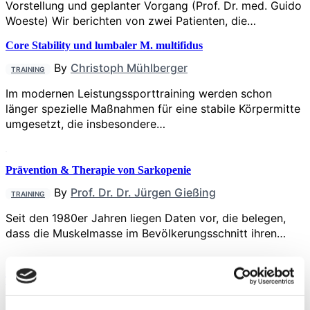
Vorstellung und geplanter Vorgang (Prof. Dr. med. Guido
Woeste) Wir berichten von zwei Patienten, die…
Core Stability und lumbaler M. multifidus
By
Christoph Mühlberger
TRAINING
Im modernen Leistungssporttraining werden schon
länger spezielle Maßnahmen für eine stabile Körpermitte
umgesetzt, die insbesondere…
Prävention & Therapie von Sarkopenie
By
Prof. Dr. Dr. Jürgen Gießing
TRAINING
Seit den 1980er Jahren liegen Daten vor, die belegen,
dass die Muskelmasse im Bevölkerungsschnitt ihren…
Trainingsbasierte Prähabilitation
By
Rebecca Abel
,
Dr. Sportwiss. Nora Zoth
,
Dr.
TRAINING