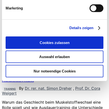
Die Studie untersucht bei hochtrainierten Ruderern den
Marketing
Einfluss der Trainingsbelastung auf die Darmgesundheit,
insbesondere das…
Details zeigen
Dehnungs­empfehlungen
By
PD Dr. Konstantin Warneke
,
Prof. Dr. Dr.
TRAINING
Cookies zulassen
Jan Wilke
Dehnen ist bereits seit tausenden von Jahren
Auswahl erlauben
regelmäßiger Bestandteil sportlichen Trainings [1, 2]. Die
bekanntesten…
Nur notwendige Cookies
Muskelstoffwechsel
By
Dr. rer. nat. Simon Dreher
,
Prof. Dr. Cora
TRAINING
Weigert
Warum das Geschlecht beim Muskelstoffwechsel eine
Rolle spielt und wie Ausdauertraining die Unterschiede