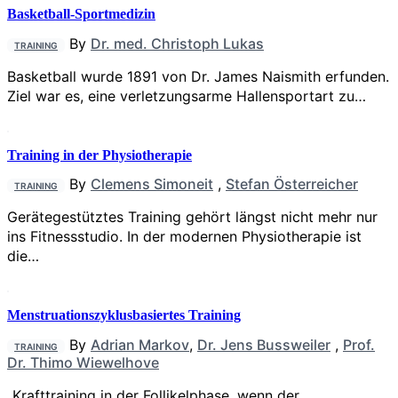
Basketball-Sportmedizin
By
Dr. med. Christoph Lukas
TRAINING
Basketball wurde 1891 von Dr. James Naismith erfunden.
Ziel war es, eine verletzungsarme Hallensportart zu…
Training in der Physiotherapie
By
Clemens Simoneit
,
Stefan Österreicher
TRAINING
Gerätegestütztes Training gehört längst nicht mehr nur
ins Fitnessstudio. In der modernen Physiotherapie ist
die…
Menstruations­zyklusbasiertes Training
By
Adrian Markov
,
Dr. Jens Bussweiler
,
Prof.
TRAINING
Dr. Thimo Wiewelhove
„Krafttraining in der Follikelphase, wenn der