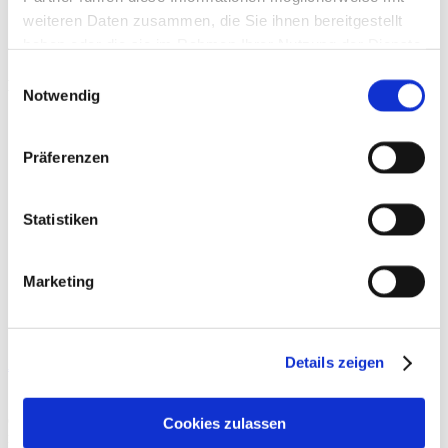
weiteren Daten zusammen, die Sie ihnen bereitgestellt
haben oder die sie im Rahmen Ihrer Nutzung der Dienste
gesammelt haben.
Einwilligungsauswahl
Beiträge
Notwendig
Präferenzen
Statistiken
Marketing
Atemtherapie und Atemtraining
Details zeigen
SARS-COV-2 ließ die Welt in den letzten Wochen und Monaten
den Atem anhalten. Dabei ist Atmen genau das, was uns jetzt am
Cookies zulassen
meisten helfen kann.