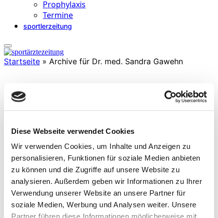
Prophylaxis
Termine
sportlerzeitung
Startseite
»
Archive für Dr. med. Sandra Gawehn
Dr. med. Sandra Gawehn
ist Fachärztin für Innere Medizin und Arbeitsmedizin mit
Diese Webseite verwendet Cookies
Zusatzbezeichnungen Reise-/Tropenmedizin (CRM), Sportmedizin,
Notfallmedizin u.w. Sie gehörte zum Team der Reha-Klinik
Wir verwenden Cookies, um Inhalte und Anzeigen zu
Usedom, Heringsdorf, wo Atemwegserkrankungen behandelt
personalisieren, Funktionen für soziale Medien anbieten
werden und ist aktuell an der Universitätsklinik Greifswald tätig.
zu können und die Zugriffe auf unsere Website zu
Sportlich aktiv nahm sie an der Tour Trans Alp Race teil und
betreute dort auch ein österreichisches Master-Team, zudem war sie
analysieren. Außerdem geben wir Informationen zu Ihrer
als Notärztin vor Ort. 2016-17 betreute sie sportmedizinisch den SV
Verwendung unserer Website an unsere Partner für
Stadtwerke München e.V.
soziale Medien, Werbung und Analysen weiter. Unsere
Partner führen diese Informationen möglicherweise mit