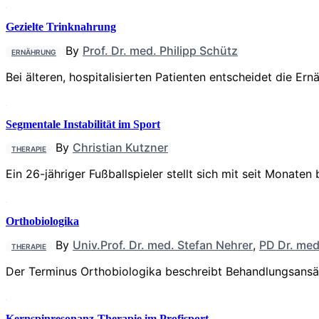
Gezielte Trinknahrung
By
Prof. Dr. med. Philipp Schütz
ERNÄHRUNG
Bei älteren, hospitalisierten Patienten entscheidet die Er
Segmentale Instabilität im Sport
By
Christian Kutzner
THERAPIE
Ein 26-jähriger Fußballspieler stellt sich mit seit Mona
Orthobiologika
By
Univ.Prof. Dr. med. Stefan Nehrer
,
PD Dr. me
THERAPIE
Der Terminus Orthobiologika beschreibt Behandlungsansät
Kernspinresonanz-Therapie im Profisport