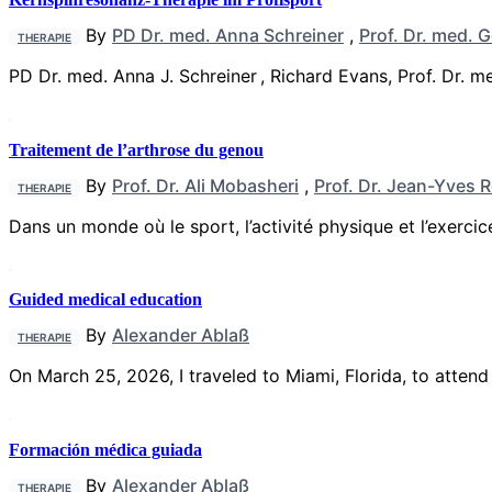
By
PD Dr. med. Anna Schreiner
,
Prof. Dr. med. 
THERAPIE
PD Dr. med. Anna J. Schreiner , Richard Evans, Prof. Dr.
Traitement de l’arthrose du genou
By
Prof. Dr. Ali Mobasheri
,
Prof. Dr. Jean-Yves 
THERAPIE
Dans un monde où le sport, l’activité physique et l’exerci
Guided medical education
By
Alexander Ablaß
THERAPIE
On March 25, 2026, I traveled to Miami, Florida, to atten
Formación médica guiada
By
Alexander Ablaß
THERAPIE