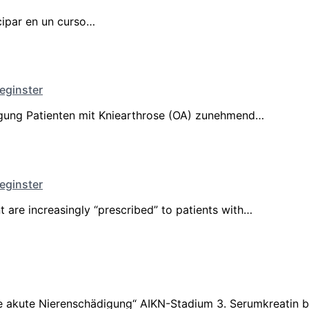
cipar en un curso…
Reginster
ewegung Patienten mit Kniearthrose (OA) zunehmend…
Reginster
t are increasingly “prescribed” to patients with…
ste akute Nierenschädigung“ AIKN-Stadium 3. Serumkreatin 