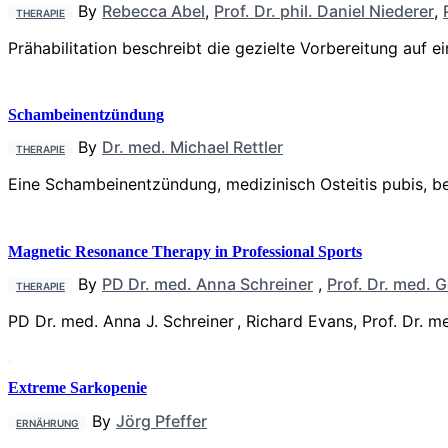
By
Rebecca Abel
,
Prof. Dr. phil. Daniel Niederer
,
THERAPIE
Prähabilitation beschreibt die gezielte Vorbereitung auf 
Schambeinentzündung
By
Dr. med. Michael Rettler
THERAPIE
Eine Schambeinentzündung, medizinisch Osteitis pubis, b
Magnetic Resonance Therapy in Professional Sports
By
PD Dr. med. Anna Schreiner
,
Prof. Dr. med. 
THERAPIE
PD Dr. med. Anna J. Schreiner , Richard Evans, Prof. Dr. m
Extreme Sarkopenie
By
Jörg Pfeffer
ERNÄHRUNG