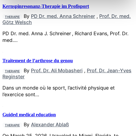
Kernspinresonanz-Therapie im Profisport
By
PD Dr. med. Anna Schreiner
,
Prof. Dr. med.
THERAPIE
Götz Welsch
PD Dr. med. Anna J. Schreiner , Richard Evans, Prof. Dr.
med.…
Traitement de l’arthrose du genou
By
Prof. Dr. Ali Mobasheri
,
Prof. Dr. Jean-Yves
THERAPIE
Reginster
Dans un monde où le sport, l’activité physique et
l’exercice sont…
Guided medical education
By
Alexander Ablaß
THERAPIE
On March 25, 2026, I traveled to Miami, Florida, to