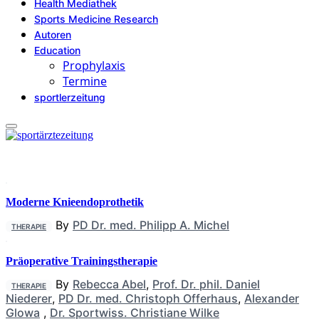
Health Mediathek
Sports Medicine Research
Autoren
Education
Prophylaxis
Termine
sportlerzeitung
Moderne Knieendoprothetik
By
PD Dr. med. Philipp A. Michel
THERAPIE
Präoperative Trainingstherapie
By
Rebecca Abel
,
Prof. Dr. phil. Daniel
THERAPIE
Niederer
,
PD Dr. med. Christoph Offerhaus
,
Alexander
Glowa
,
Dr. Sportwiss. Christiane Wilke