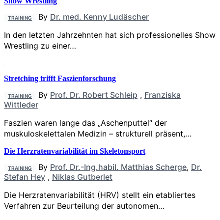
Show Wrestling
By
Dr. med. Kenny Ludäscher
TRAINING
In den letzten Jahrzehnten hat sich professionelles Show
Wrestling zu einer…
Stretching trifft Faszienforschung
By
Prof. Dr. Robert Schleip
,
Franziska
TRAINING
Wittleder
Faszien waren lange das „Aschenputtel“ der
muskuloskelettalen Medizin – strukturell präsent,…
Die Herzratenvariabilität im Skeletonsport
By
Prof. Dr.-Ing.habil. Matthias Scherge
,
Dr.
TRAINING
Stefan Hey
,
Niklas Gutberlet
Die Herzratenvariabilität (HRV) stellt ein etabliertes
Verfahren zur Beurteilung der autonomen…