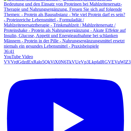
36:41
YouTube Video
VVVrdGdzdExRalo5QkViX0N6TkVUeVp3LkpfalRGVEVuWlZ3