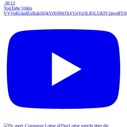
30:13
YouTube Video
VVVrdGdzdExRalo5QkViX0N6TkVUeVp3LlFrLU83V2pwdFU0