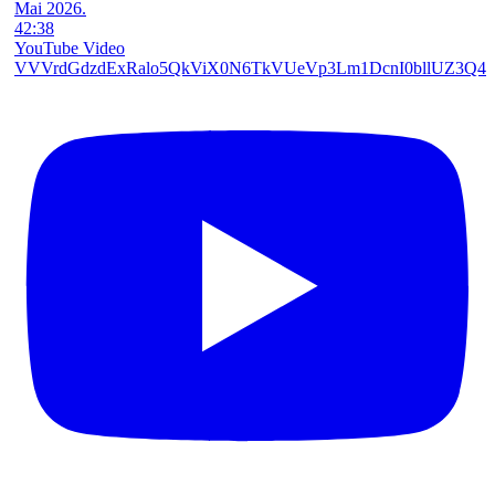
42:38
YouTube Video
VVVrdGdzdExRalo5QkViX0N6TkVUeVp3Lm1DcnI0bllUZ3Q4