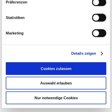
Präferenzen
Stoßwellentherapie & alternierende Verfahren
19. September 2026
Statistiken
Stoßwellentherapie & alternierende Verfahren
Marketing
»
Konservative Therapie
Details zeigen
Orthobiologika
Cookies zulassen
By
Univ.Prof. Dr. med. Stefan Nehrer
,
PD Dr.
THERAPIE
med. Markus Neubauer
,
Alexander Otahal
Auswahl erlauben
Der Terminus Orthobiologika beschreibt
Behandlungsansätze, die auf körpereigenen biologischen
Nur notwendige Cookies
Substanzen beruhen,…