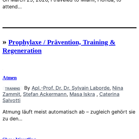
attend…
»
Prophylaxe / Prävention, Training &
Regeneration
Atmen
By
Apl.-Prof. Dr. Dr. Sylvain Laborde
,
Nina
TRAINING
Zammit
,
Stefan Ackermann
,
Masa Iskra
,
Caterina
Salvotti
Atmung läuft meist automatisch ab – zugleich gehört sie
zu den…