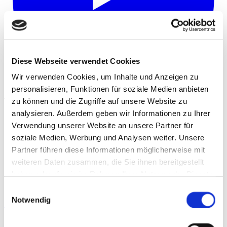
Diese Webseite verwendet Cookies
Wir verwenden Cookies, um Inhalte und Anzeigen zu
personalisieren, Funktionen für soziale Medien anbieten
zu können und die Zugriffe auf unsere Website zu
analysieren. Außerdem geben wir Informationen zu Ihrer
»
Fortbildungen
Verwendung unserer Website an unsere Partner für
soziale Medien, Werbung und Analysen weiter. Unsere
Partner führen diese Informationen möglicherweise mit
14. November 2026
weiteren Daten zusammen, die Sie ihnen bereitgestellt
16. Symposium der sportärztezeitung
haben oder die sie im Rahmen Ihrer Nutzung der Dienste
gesammelt haben.
Einwilligungsauswahl
29. August 2026
Notwendig
Stoßwellentherapie & alternierende Verfahren
19. September 2026