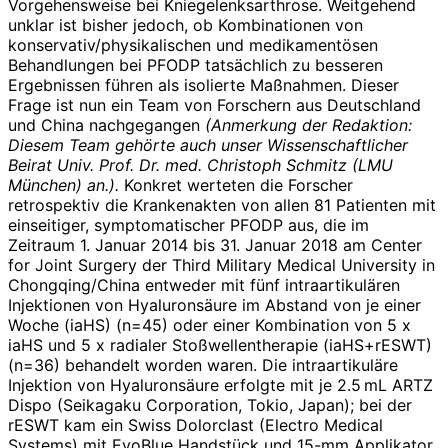
Vorgehensweise bei Kniegelenksar­throse. Weitgehend
unklar ist bisher jedoch, ob Kombinationen von
konservativ/physikalischen und medikamentösen
Behandlungen bei PFODP tatsächlich zu besseren
Ergebnissen führen als isolierte Maßnahmen. Dieser
Frage ist nun ein Team von Forschern aus Deutschland
und China nachgegangen
(Anmerkung der Redaktion:
Diesem Team gehörte auch unser Wissenschaftlicher
Beirat Univ. Prof. Dr. med. Christoph Schmitz (LMU
München) an.).
Konkret werteten die Forscher
retrospektiv die Krankenakten von allen 81 Patienten mit
einseitiger, symptomatischer PFODP aus, die im
Zeitraum 1. Januar 2014 bis 31. Januar 2018 am Center
for Joint Surgery der Third Military Medical University in
Chongqing/China entweder mit fünf intraartikulären
Injektionen von Hyaluronsäure im Abstand von je einer
Woche (iaHS) (n=45) oder einer Kombination von 5 x
iaHS und 5 x radialer Stoßwellentherapie (iaHS+rESWT)
(n=36) behandelt worden waren. Die intraartikuläre
Injektion von Hyaluronsäure erfolgte mit je 2.5 mL ARTZ
Dispo (Seikagaku Corporation, Tokio, Japan); bei der
rESWT kam ein Swiss Dolorclast (Electro Medical
Systems) mit EvoBlue Handstück und 15-mm Applikator