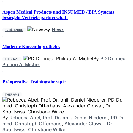
Aspen Medical Products und INSUMED / BIA Systems
besiegeln Vertriebspartnerschaft
By
News
ERNÄHRUNG
Moderne Knieendoprothetik
By
PD Dr. med.
THERAPIE
Philipp A. Michel
Präoperative Trainingstherapie
THERAPIE
By
Rebecca Abel
,
Prof. Dr. phil. Daniel Niederer
,
PD Dr.
med. Christoph Offerhaus
,
Alexander Glowa
,
Dr.
Sportwiss. Christiane Wilke