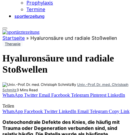
Prophylaxis
Termine
sportlerzeitung
Startseite
»
Hyaluronsäure und radiale Stoßwellen
Therapie
Hyaluronsäure und radiale
Stoßwellen
By
Univ.-Prof. Dr. med. Christoph
Schmitz
3 Mins Read
WhatsApp
Twitter
Email
Facebook
Telegram
Pinterest
LinkedIn
Teilen
WhatsApp
Facebook
Twitter
LinkedIn
Email
Telegram
Copy Link
Osteochondrale Defekte des Knies, die häufig mit
Trauma oder Degeneration verbunden sind, sind
relativ häufig. Die Patella wurde als häufigste