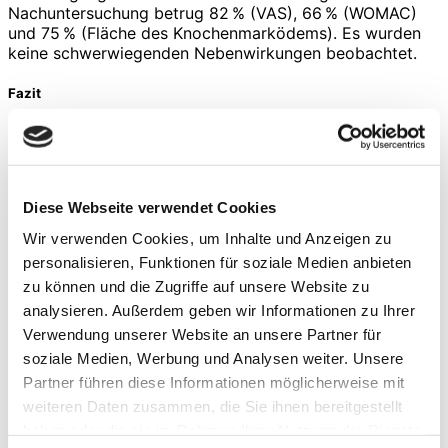
Nachuntersuchung betrug 82 % (VAS), 66 % (WOMAC)
und 75 % (Fläche des Knochenmarködems). Es wurden
keine schwerwiegenden Nebenwirkungen beobachtet.
Fazit
Die Ergebnisse dieser Studie legen erstmals nahe, dass
die Kombination von iaHS+rESWT bei der Behandlung
von PFODP sicher und wirksamer ist als iaHS allein.
Dieses Ergebnis, das auch für die Behandlung anderer
Diese Webseite verwendet Cookies
Formen der Kniegelenksarthrose von großem Interesse
ist, wird nun in adäquaten randomisiert-kontrollierten
Wir verwenden Cookies, um Inhalte und Anzeigen zu
Studien überprüft. Der Vorabdruck der Studie steht unter
personalisieren, Funktionen für soziale Medien anbieten
https://doi.org/10.1101/2020.07.29.20164111 zur
zu können und die Zugriffe auf unsere Website zu
Verfügung.
analysieren. Außerdem geben wir Informationen zu Ihrer
Interessenkonflikt: Prof. Schmitz war bis Ende 2017
Verwendung unserer Website an unsere Partner für
nebenberuflicher Berater der Firma Electro Medical
soziale Medien, Werbung und Analysen weiter. Unsere
Systems (Nyon, Schweiz). Seit Anfang 2018 wird seine
Partner führen diese Informationen möglicherweise mit
Forschung zur rESWT an der LMU München von der
weiteren Daten zusammen, die Sie ihnen bereitgestellt
Firma Electro Medical Systems durch frei zur Verfügung
gestellte Mittel unterstützt. Electro Medical Systems
haben oder die sie im Rahmen Ihrer Nutzung der Dienste