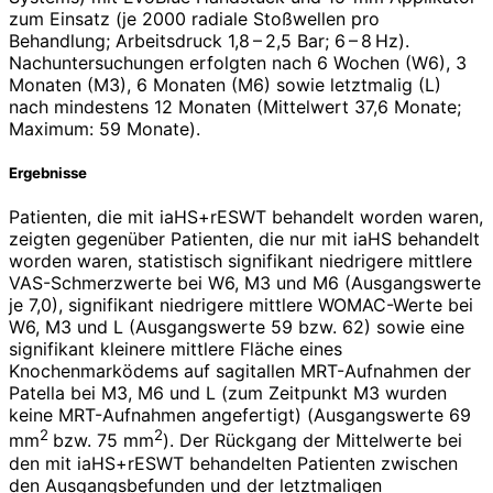
zum Einsatz (je 2000 radiale Stoßwellen pro
Behandlung; Arbeitsdruck 1,8 – 2,5 Bar; 6 – 8 Hz).
Nachuntersuchungen erfolgten nach 6 Wochen (W6), 3
Monaten (M3), 6 Monaten (M6) sowie letztmalig (L)
nach mindestens 12 Monaten (Mittelwert 37,6 Monate;
Maximum: 59 Monate).
Ergebnisse
Patienten, die mit iaHS+rESWT behandelt worden waren,
zeigten gegenüber Patienten, die nur mit iaHS behandelt
worden waren, statistisch signifikant niedrigere mittlere
VAS-Schmerzwerte bei W6, M3 und M6 (Ausgangswerte
je 7,0), signifikant niedrigere mittlere WOMAC-Werte bei
W6, M3 und L (Ausgangswerte 59 bzw. 62) sowie eine
signifikant kleinere mittlere Fläche eines
Knochenmarködems auf sagitallen MRT-Aufnahmen der
Patella bei M3, M6 und L (zum Zeitpunkt M3 wurden
keine MRT-Aufnahmen angefertigt) (Ausgangswerte 69
2
2
mm
bzw. 75 mm
). Der Rückgang der Mittelwerte bei
den mit iaHS+rESWT behandelten Patienten zwischen
den Ausgangsbefunden und der letztmaligen