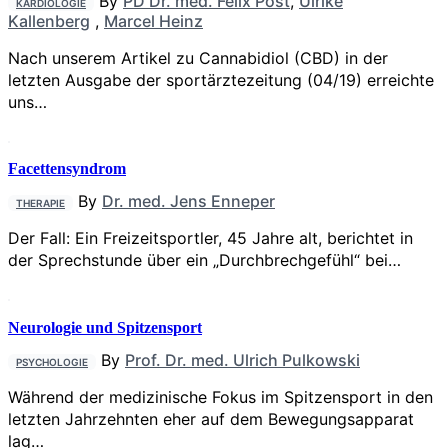
By
PD Dr. med. Felix Post
,
Ulrike
KARDIOLOGIE
Kallenberg
,
Marcel Heinz
Nach unserem Artikel zu Cannabidiol (CBD) in der
letzten Ausgabe der sportärztezeitung (04/19) erreichte
uns…
Facettensyndrom
By
Dr. med. Jens Enneper
THERAPIE
Der Fall: Ein Freizeitsportler, 45 Jahre alt, berichtet in
der Sprechstunde über ein „Durchbrechgefühl“ bei…
Neurologie und Spitzensport
By
Prof. Dr. med. Ulrich Pulkowski
PSYCHOLOGIE
Während der medizinische Fokus im Spitzensport in den
letzten Jahrzehnten eher auf dem Bewegungsapparat
lag…