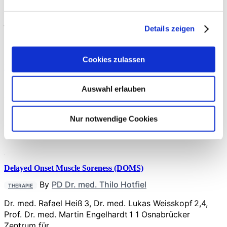
Der Begriff „Vorderer Knieschmerz“ beschreibt zunächst
jeglichen Schmerz im vorderen Bereich des Kniegelenks
Details zeigen
mit Betonung…
Cookies zulassen
PRP, ACS, BCS
By
Dr. med. Ralf Doyscher
,
PD Dr. med. Peter
THERAPIE
Auswahl erlauben
Brucker
In den letzten zehn Jahren haben neue Verfahren zur
Nur notwendige Cookies
Aufbereitung von Blut­bestandteilen zur
Injektionstherapie am…
Delayed Onset Muscle Soreness (DOMS)
By
PD Dr. med. Thilo Hotfiel
THERAPIE
Dr. med. Rafael Heiß 3, Dr. med. Lukas Weisskopf 2,4,
Prof. Dr. med. Martin Engelhardt 1 1 Osnabrücker
Zentrum für…