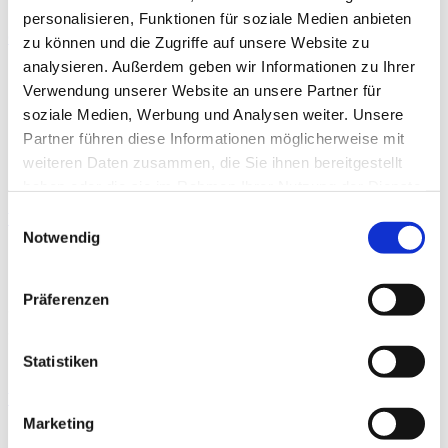
personalisieren, Funktionen für soziale Medien anbieten
Osteoporose
zu können und die Zugriffe auf unsere Website zu
analysieren. Außerdem geben wir Informationen zu Ihrer
By
Dr. med. Isa Feist-Pagenstert
THERAPIE
Verwendung unserer Website an unsere Partner für
Die Osteoporose gehört zu den häufigsten
soziale Medien, Werbung und Analysen weiter. Unsere
Erkrankungen des Knochens und findet sich dennoch
Partner führen diese Informationen möglicherweise mit
unterrepräsentiert hinsichtlich…
weiteren Daten zusammen, die Sie ihnen bereitgestellt
haben oder die sie im Rahmen Ihrer Nutzung der Dienste
gesammelt haben.
Einwilligungsauswahl
Verhaltensmedizinisch orientierte Reha („VOR“)
Notwendig
By
Dr. med. Ramona Kiefer
THERAPIE
Die psychischen Komorbiditäten wirken sich oft im Sinne
Präferenzen
einer Initialisierung oder Katalysatorfunktion negativ auf
das…
Statistiken
Vorderer Knieschmerz
Marketing
By
Prof. Dr. med. Christoph Becher
THERAPIE