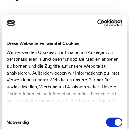
Diese Webseite verwendet Cookies
Wir verwenden Cookies, um Inhalte und Anzeigen zu
personalisieren, Funktionen für soziale Medien anbieten
zu können und die Zugriffe auf unsere Website zu
analysieren. Außerdem geben wir Informationen zu Ihrer
The Benefits of Vitamin D Supplementation for
Verwendung unserer Website an unsere Partner für
Athletes
soziale Medien, Werbung und Analysen weiter. Unsere
Partner führen diese Informationen möglicherweise mit
COVID-19 hat dazu geführt, dass viele, auch große Wettkämpfe
weiteren Daten zusammen, die Sie ihnen bereitgestellt
wie z. B. die Olympischen Spiele verschoben oder sogar abgesagt
wurden. Vor diesem Hintergrund wurde nach Methoden
haben oder die sie im Rahmen Ihrer Nutzung der Dienste
gesammelt haben.
Einwilligungsauswahl
Weiterlesen »
Notwendig