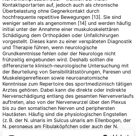
Kontaktsportarten auf, jedoch auch als chronische
Überbelastung ohne Gegnerkontakt durch
hochfrequente repetitive Bewegungen [13]. Sie sind
weniger selten als angenommen [14] und werden häufig
initial unter der Annahme einer muskuloskelettären
Schädigung dem Orthopäden oder Unfallchirurgen
vorgestellt. Dieses kann zu einer verspäteten Diagnostik
und Therapie führen, wenn neurologische
Grundkenntnisse fehlen oder der Neurologe nicht
frühzeitig eingebunden wird. Deshalb sollten die
differenzierte klinisch-neurologische Untersuchung mit
der Beurteilung von Sensibilitätsstörungen, Paresen und
Muskeleigenreflexen sowie neuroanatomische
Kenntnisse zum Repertoire des sportmedizinisch tätigen
Arztes gehören. Dabei kann die direkte oder indirekte
Nervenschädigung entlang des gesamten Nervenverlaufs
auftreten, also von der Nervenwurzel über den Plexus
bis zu den somatischen Nerven und periphersten
Hautästen. Häufig sind die physiologischen Engstellen
(z. B. der N. ulnaris im Sulcus ulnaris am Ellenbogen, der
N. peronaeus am Fibulaköpfchen oder auch der N.
medianus im Karpaltunnel) der Ort einer direkten