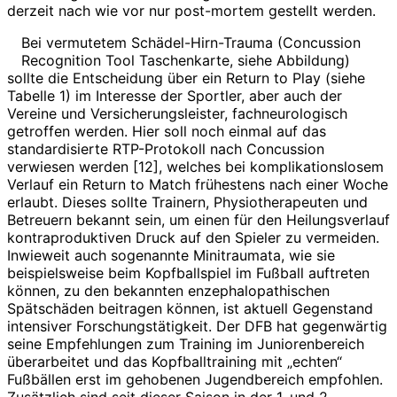
derzeit nach wie vor nur post-mortem gestellt werden.
Bei vermutetem Schädel-Hirn-Trauma (Concussion
Recognition Tool Taschenkarte, siehe Abbildung)
sollte die Entscheidung über ein Return to Play (siehe
Tabelle 1) im Interesse der Sportler, aber auch der
Vereine und Versicherungsleister, fachneurologisch
getroffen werden. Hier soll noch einmal auf das
standardisierte RTP-Protokoll nach Concussion
verwiesen werden [12], welches bei komplikationslosem
Verlauf ein Return to Match frühestens nach einer Woche
erlaubt. Dieses sollte Trainern, Physiotherapeuten und
Betreuern bekannt sein, um einen für den Heilungsverlauf
kontraproduk­tiven Druck auf den Spieler zu vermeiden.
Inwieweit auch sogenannte Minitraumata, wie sie
beispielsweise beim Kopfballspiel im Fußball auftreten
können, zu den bekannten enzephalopathischen
Spätschäden beitragen können, ist aktuell Gegenstand
intensiver Forschungstätigkeit. Der DFB hat gegenwärtig
seine Empfehlungen zum Training im Juniorenbereich
überarbeitet und das Kopfballtraining mit „echten“
Fußbällen erst im gehobenen Jugendbereich empfohlen.
Zusätzlich sind seit dieser Saison in der 1. und 2.