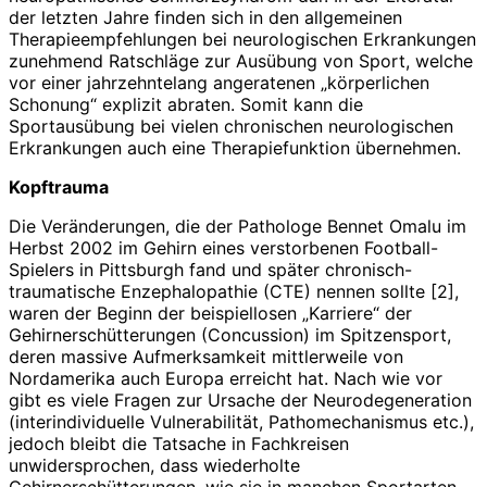
der letzten Jahre finden sich in den allgemeinen
Therapieempfehlungen bei neurologischen Erkrankungen
zunehmend Ratschläge zur Ausübung von Sport, welche
vor einer jahrzehntelang angeratenen „körperlichen
Schonung“ explizit abraten. Somit kann die
Sportausübung bei vielen chronischen neurologischen
Erkrankungen auch eine Therapiefunktion übernehmen.
Kopftrauma
Die Veränderungen, die der Pathologe Bennet Omalu im
Herbst 2002 im Gehirn eines verstorbenen Football-
Spielers in Pittsburgh fand und später chronisch-
traumatische Enzephalopathie (CTE) nennen sollte [2],
waren der Beginn der beispiellosen „Karriere“ der
Gehirnerschütterungen (Concussion) im Spitzensport,
deren massive Aufmerksamkeit mittlerweile von
Nordamerika auch Europa erreicht hat. Nach wie vor
gibt es viele Fragen zur Ursache der Neurodegeneration
(interindividuelle Vulnerabilität, Pathomechanismus etc.),
jedoch bleibt die Tatsache in Fachkreisen
unwidersprochen, dass wiederholte
Gehirnerschütterungen, wie sie in manchen Sportarten