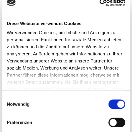
Nervenkompression. Schwieriger kann die Diagnostik
indirekter Nervenschädigungen durch
Umgebungsreaktionen wie Muskelhypertrophien,
Hämatomen oder Überlastung sein. Hiervon sind gehäuft
Diese Webseite verwendet Cookies
auch ambitionierte Breitensportler betroffen, die
aufgrund ihrer reduzierten sporttechnischen Ausbildung
Wir verwenden Cookies, um Inhalte und Anzeigen zu
und eines geringeren Grundlagentrainings eine
personalisieren, Funktionen für soziale Medien anbieten
Risikogruppe darstellen [15].
zu können und die Zugriffe auf unsere Website zu
analysieren. Außerdem geben wir Informationen zu Ihrer
Neben der dezidierten neurologischen Untersuchung
kommen unterstützend elektrophysiologische
Verwendung unserer Website an unsere Partner für
Untersuchungen zum Einsatz, insbesondere
soziale Medien, Werbung und Analysen weiter. Unsere
Elektroneurographie (ENG) und Elektromyographie
Partner führen diese Informationen möglicherweise mit
(EMG), deren differenzierte Durchführung und
weiteren Daten zusammen, die Sie ihnen bereitgestellt
Beurteilung zumeist dem Neurologen vorbehalten ist.
haben oder die sie im Rahmen Ihrer Nutzung der Dienste
Diese helfen, neben dem klinischen Befund, die eminent
wichtige Differenzierung der Schwere der
gesammelt haben.
Einwilligungsauswahl
Nervenschädigung vorzunehmen (siehe Tabelle 2), von
Notwendig
der auch die Art der Therapie abhängt. In den letzten
Jahren hat die Bildgebung in der Diagnostik
sportassoziierter Nervenschäden an Bedeutung
Präferenzen
gewonnen, insbesondere durch moderne
Ultraschallgeräte mit hochauflösenden