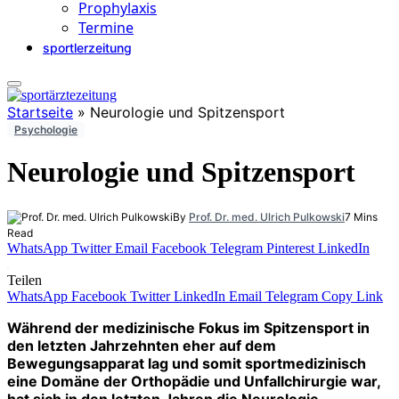
Prophylaxis
Termine
sportlerzeitung
Startseite
»
Neurologie und Spitzensport
Psychologie
Neurologie und Spitzensport
By
Prof. Dr. med. Ulrich Pulkowski
7 Mins
Read
WhatsApp
Twitter
Email
Facebook
Telegram
Pinterest
LinkedIn
Teilen
WhatsApp
Facebook
Twitter
LinkedIn
Email
Telegram
Copy Link
Während der medizinische Fokus im Spitzensport in
den letzten Jahrzehnten eher auf dem
Bewegungsapparat lag und somit sportmedizinisch
eine Domäne der Orthopädie und Unfallchirurgie war,
hat sich in den letzten Jahren die Neurologie