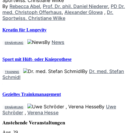
By
Rebecca Abel
,
Prof. Dr. phil. Daniel Niederer
,
PD Dr.
med. Christoph Offerhaus
,
Alexander Glowa
,
Dr.
Sportwiss. Christiane Wilke
Kreatin für Longevity
By
News
ERNÄHRUNG
Sport mit Hüft- oder Knieprothese
By
Dr. med. Stefan
TRAINING
Schmidl
Gezieltes Trainkmanagement
By
Uwe
ERNÄHRUNG
Schröder
,
Verena Hesse
Anstehende Veranstaltungen
Aug.
29