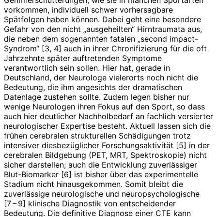
vorkommen, individuell schwer vorhersagbare
Spätfolgen haben können. Dabei geht eine besondere
Gefahr von den nicht „ausgeheilten“ Hirntraumata aus,
die neben dem sogenannten fatalen „second impact-
Syndrom“ [3, 4] auch in ihrer Chronifizierung für die oft
Jahrzehnte später auftretenden Symptome
verantwortlich sein sollen. Hier hat, gerade in
Deutschland, der Neurologe vielerorts noch nicht die
Bedeutung, die ihm angesichts der dramatischen
Datenlage zustehen sollte. Zudem legen bisher nur
wenige Neurologen ihren Fokus auf den Sport, so dass
auch hier deutlicher Nachholbedarf an fachlich versierter
neurologischer Expertise besteht. Aktuell lassen sich die
frühen cerebralen strukturellen Schädigungen trotz
intensiver diesbezüglicher Forschungsaktivität [5] in der
cerebralen Bildgebung (PET, MRT, Spektroskopie) nicht
sicher darstellen; auch die Entwicklung zuverlässiger
Blut-Biomarker [6] ist bisher über das experimentelle
Stadium nicht hinausgekommen. Somit bleibt die
zuverlässige neurolo­gische und neuropsychologische
[7 – 9] klinische Diagnostik von entscheidender
Bedeutung. Die definitive Diagnose einer CTE kann