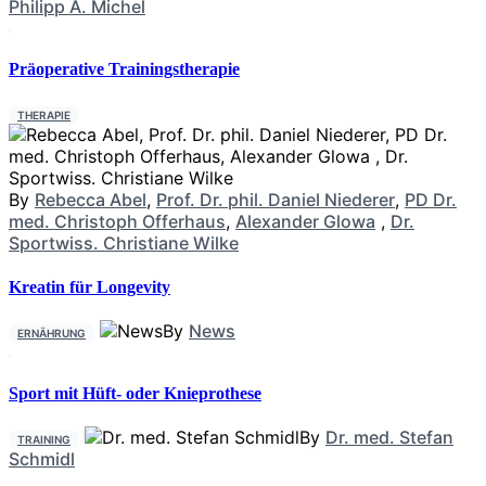
Philipp A. Michel
Präoperative Trainingstherapie
THERAPIE
By
Rebecca Abel
,
Prof. Dr. phil. Daniel Niederer
,
PD Dr.
med. Christoph Offerhaus
,
Alexander Glowa
,
Dr.
Sportwiss. Christiane Wilke
Kreatin für Longevity
By
News
ERNÄHRUNG
Sport mit Hüft- oder Knieprothese
By
Dr. med. Stefan
TRAINING
Schmidl