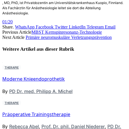
, MD, PhD, ist Privatdozentin am Universitätskrankenhaus Kuopio, Finnland.
Als Fachärztin für Anästhesiologie leitet sie dort die Abteilung
Anästhesiologie.
01/20
Share.
WhatsApp
Facebook
Twitter
LinkedIn
Telegram
Email
Previous Article
MBST Kernspinresonanz-Technologie
Next Article
Primäre neuromuskuläre Verletzungsprävention
Weitere Artikel aus dieser
Rubrik
THERAPIE
Moderne Knieendoprothetik
By
PD Dr. med. Philipp A. Michel
THERAPIE
Präoperative Trainingstherapie
By
Rebecca Abel
,
Prof. Dr. phil. Daniel Niederer
,
PD Dr.