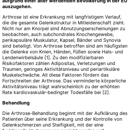
aufgrund einer älter werdenden Bevölkerung in der EU
auszugehen.
Arthrose ist eine Erkrankung mit langfristigem Verlauf,
die die gesamte Gelenkstruktur in Mitleidenschaft zieht.
Nicht nur am Knorpel sind Abnutzungserscheinungen zu
beobachten, auch subchondrales Knochengewebe,
perikapsuläre Muskulatur, Kapsel, Bänder und Synovia
sind beteiligt. Von Arthrose betroffen sind am häufigsten
die Gelenke von Knien, Händen, Füßen sowie Hals- und
Lendenwirbelsäule [1]. Zu den modifizierbaren
Risikofaktoren zählen Adipositas, Verletzungen und
Traumen, geringes Aktivitätsniveau und periartikuläre
Muskelschwäche. All diese Faktoren fördern das
Fortschreiten der Arthrose. Das verminderte körperliche
Aktivitätsniveau trägt wahrscheinlich zu der erhöhten
Rate kardiovaskulär-bedingter Todesfälle bei [2].
Behandlung
Die Arthrose-Behandlung beginnt mit der Aufklärung des
Patienten über seine Erkrankung und der Kontrolle von
Gelenkschmerzen und Steifigkeit, mit der eine