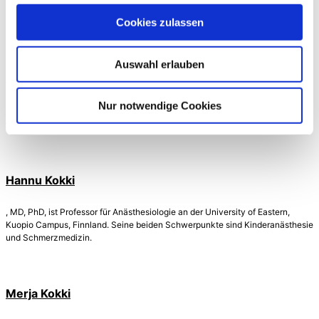
angemessene Schmerzkontrolle sowie der Erhalt der
Cookies zulassen
Funktionalität und Lebensqualität erreicht werden. Die
Therapie mit verschiedenen Behandlungsformen im
Frühstadium der Arthrose in Verbindung mit
Auswahl erlauben
Gewichtsabnahme, Bewegungsübungen, SYSODAs und
topischen Wirkstoffen kann erheblich dazu beitragen,
strukturelle Veränderungen im Gelenk hinauszuzögern.
Nur notwendige Cookies
Autoren
Hannu Kokki
, MD, PhD, ist Professor für Anästhesiologie an der University of Eastern,
Kuopio Campus, Finnland. Seine beiden Schwerpunkte sind Kinderanästhesie
und Schmerzmedizin.
Merja Kokki