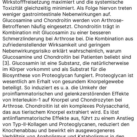
Wirkstofffreisetzung maximiert und die systemische
Toxizität gleichzeitig minimiert. Als Folge hiervon treten
weniger gastrointestinale Nebenwirkungen auf.
Glucosamine und Chondroitin werden von Arthrose-
Betroffenen häufig eingesetzt. Chondroitin trägt in
Kombination mit Glucosamin zu einer besseren
Schmerzlinderung bei Arthrose bei. Die Kombination aus
zufriedenstellender Wirksamkeit und geringem
Nebenwirkungsrisiko erklärt wahrscheinlich, warum
Glucosamine und Chondroitin bei Patienten beliebt sind
[3]. Glucosamin ist eine Substanz, die natürlicherweise
im Körper vorkommt und als Substrat für die
Biosynthese von Proteoglycan fungiert. Proteoglycan ist
wesentlich am Erhalt von gesundem Knorpelgewebe
beteiligt. So induziert es u. a. die Umkehr der
proinflammatorischen und gelenkzerstörenden Effekte
von Interleukin-1 auf Knorpel und Chondrozyten bei
Arthrose. Chondroitin ist ein komplexes Polysaccharid,
das aus tierischem Knorpel extrahiert wird. Es löst
antiinflammatorische Effekte aus, führt zu einem Anstieg
von Typ-II-Kollagen und Proteoglycanen, reduziert den
Knochenabbau und bewirkt ein ausgewogeneres
Verhältnis von Anabolismus und Katabolismus in den