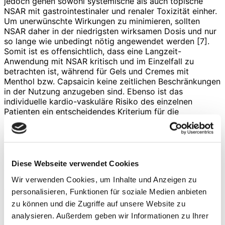
jedoch gehen sowohl systemische als auch topische
NSAR mit gastrointestinaler und renaler Toxizität einher.
Um unerwünschte Wirkungen zu minimieren, sollten
NSAR daher in der niedrigsten wirksamen Dosis und nur
so lange wie unbedingt nötig angewendet werden [7].
Somit ist es offensichtlich, dass eine Langzeit-
Anwendung mit NSAR kritisch und im Einzelfall zu
betrachten ist, während für Gels und Cremes mit
Menthol bzw. Capsaicin keine zeitlichen Beschränkungen
in der Nutzung anzugeben sind. Ebenso ist das
individuelle kardio-vaskuläre Risiko des einzelnen
Patienten ein entscheidendes Kriterium für die
Anwendung von nicht-medikamentösen topischen
Analgetika im Vergleich zu NSAR. Wenn andere
Wirkstoffe versagen oder kontraindiziert sind, können
auch Opioide gegeben werden. Opioide sollten in
Kombination mit nicht-medikamentösen Therapien
Diese Webseite verwendet Cookies
verordnet werden. Tramadol verfügt über eine leichte
Wir verwenden Cookies, um Inhalte und Anzeigen zu
Opioidrezeptor-Aktivität und entfaltet verschiedene
Wirkungen auf die Kinetik von Serotonin und
personalisieren, Funktionen für soziale Medien anbieten
Noradrenalin. Aus diesem Grund kann Tramadol in der
zu können und die Zugriffe auf unsere Website zu
multimodalen Behandlung von Arthrose zum Einsatz
analysieren. Außerdem geben wir Informationen zu Ihrer
kommen, insbesondere in Fällen mit neuropathischen