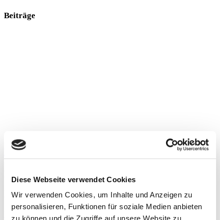
Beiträge
Hyaluronsäure
Gelenkschmerzen, verursacht durch degenerative Veränderungen,
Diese Webseite verwendet Cookies
betreffen mit fortschreitendem Alter einen Großteil der Bevölkerung.
Aber auch in jungen Jahren, speziell nach Verletzungen des
Wir verwenden Cookies, um Inhalte und Anzeigen zu
Gelenkknorpels, treten arthrotische
personalisieren, Funktionen für soziale Medien anbieten
Weiterlesen »
zu können und die Zugriffe auf unsere Website zu