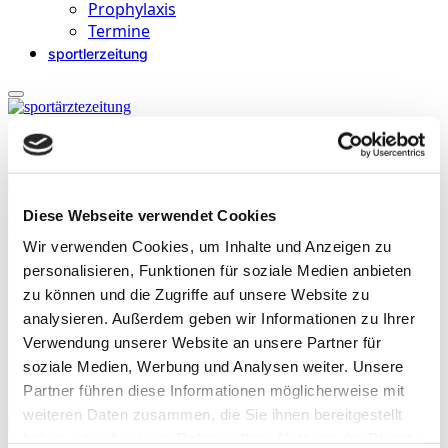
Prophylaxis
Termine
sportlerzeitung
Startseite
»
Archive für Merja Kokki
Diese Webseite verwendet Cookies
Merja Kokki
Wir verwenden Cookies, um Inhalte und Anzeigen zu
, MD, PhD, ist Privatdozentin am Universitätskrankenhaus Kuopio,
personalisieren, Funktionen für soziale Medien anbieten
Finnland. Als Fachärztin für Anästhesiologie leitet sie dort die
zu können und die Zugriffe auf unsere Website zu
Abteilung Anästhesiologie.
analysieren. Außerdem geben wir Informationen zu Ihrer
Verwendung unserer Website an unsere Partner für
soziale Medien, Werbung und Analysen weiter. Unsere
Partner führen diese Informationen möglicherweise mit
weiteren Daten zusammen, die Sie ihnen bereitgestellt
Beiträge
haben oder die sie im Rahmen Ihrer Nutzung der Dienste