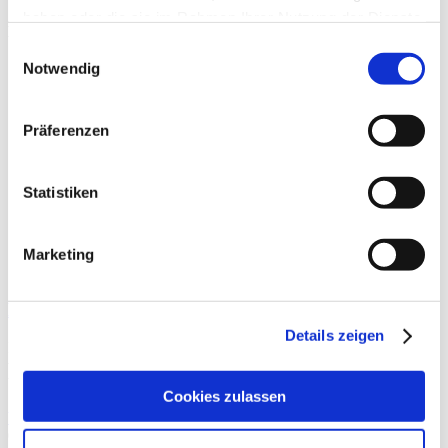
haben oder die sie im Rahmen Ihrer Nutzung der Dienste
Beiträge
gesammelt haben.
Einwilligungsauswahl
Notwendig
Präferenzen
Statistiken
Marketing
E-Sport
Details zeigen
Im aktuellen Koalitionsvertrag zwischen CDU, CSU und SPD
wurde vereinbart, dass die deutsche Bundesregierung den E-Sport
bei der Aufnahme in das Olympische Programm unterstützen werde.
Cookies zulassen
Weiterlesen »