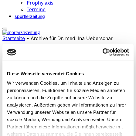
Prophylaxis
Termine
sportlerzeitung
Startseite
»
Archive für Dr. med. Ina Ueberschär
Dr. med. Ina Ueberschär
Diese Webseite verwendet Cookies
ist Fachärztin für Sportmedizin und Sozialmedizinerin. Seit 2018
Wir verwenden Cookies, um Inhalte und Anzeigen zu
arbeitet sie als Chefärztin des MEDIAN Sportmedizinischen
Instituts Leipzig. Zuvor war sie viele Jahre stellvertretende
personalisieren, Funktionen für soziale Medien anbieten
Geschäftsführerin und leitende Ärztin der DRV Mitteldeutschland.
zu können und die Zugriffe auf unsere Website zu
Außerdem ist sie seit 2019 Vorsitzende des Ausschusses für
analysieren. Außerdem geben wir Informationen zu Ihrer
Prävention und Rehabilitation der Sächsischen Landesärztekammer.
Verwendung unserer Website an unsere Partner für
soziale Medien, Werbung und Analysen weiter. Unsere
Partner führen diese Informationen möglicherweise mit
weiteren Daten zusammen, die Sie ihnen bereitgestellt