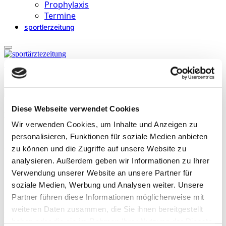
Prophylaxis
Termine
sportlerzeitung
Startseite
»
Archive für Hannu Kokki
Diese Webseite verwendet Cookies
Hannu Kokki
Wir verwenden Cookies, um Inhalte und Anzeigen zu
, MD, PhD, ist Professor für Anästhesiologie an der University of
personalisieren, Funktionen für soziale Medien anbieten
Eastern, Kuopio Campus, Finnland. Seine beiden Schwerpunkte
zu können und die Zugriffe auf unsere Website zu
sind Kinderanästhesie und Schmerzmedizin.
analysieren. Außerdem geben wir Informationen zu Ihrer
Verwendung unserer Website an unsere Partner für
soziale Medien, Werbung und Analysen weiter. Unsere
Partner führen diese Informationen möglicherweise mit
weiteren Daten zusammen, die Sie ihnen bereitgestellt
Beiträge
haben oder die sie im Rahmen Ihrer Nutzung der Dienste