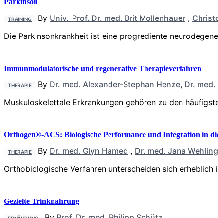
Parkinson
By
Univ.-Prof. Dr. med. Brit Mollenhauer
,
Christ
TRAINING
Die Parkinsonkrankheit ist eine progrediente neurodegen
Immunmodulatorische und regenerative Therapieverfahren
By
Dr. med. Alexander-Stephan Henze
,
Dr. med.
THERAPIE
Muskuloskelettale Erkrankungen gehören zu den häufigste
Orthogen®-ACS: Biologische Performance und Integration in di
By
Dr. med. Glyn Hamed
,
Dr. med. Jana Wehling
THERAPIE
Orthobiologische Verfahren unterscheiden sich erheblich 
Gezielte Trinknahrung
By
Prof. Dr. med. Philipp Schütz