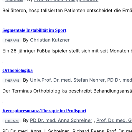
ERNÄHRUNG
Bei älteren, hospitalisierten Patienten entscheidet die Er
Segmentale Instabilität im Sport
By
Christian Kutzner
THERAPIE
Ein 26-jähriger Fußballspieler stellt sich mit seit Mona
Orthobiologika
By
Univ.Prof. Dr. med. Stefan Nehrer
,
PD Dr. me
THERAPIE
Der Terminus Orthobiologika beschreibt Behandlungsansät
Kernspinresonanz-Therapie im Profisport
By
PD Dr. med. Anna Schreiner
,
Prof. Dr. med. 
THERAPIE
PD Dr. med. Anna J. Schreiner , Richard Evans, Prof. Dr.