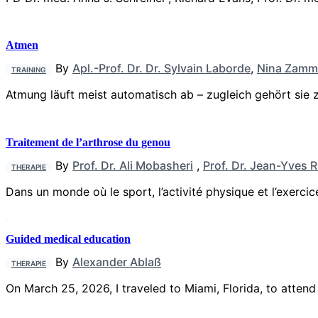
Atmen
By
Apl.-Prof. Dr. Dr. Sylvain Laborde
,
Nina Zamm
TRAINING
Atmung läuft meist automatisch ab – zugleich gehört sie 
Traitement de l’arthrose du genou
By
Prof. Dr. Ali Mobasheri
,
Prof. Dr. Jean-Yves 
THERAPIE
Dans un monde où le sport, l’activité physique et l’exerci
Guided medical education
By
Alexander Ablaß
THERAPIE
On March 25, 2026, I traveled to Miami, Florida, to atten