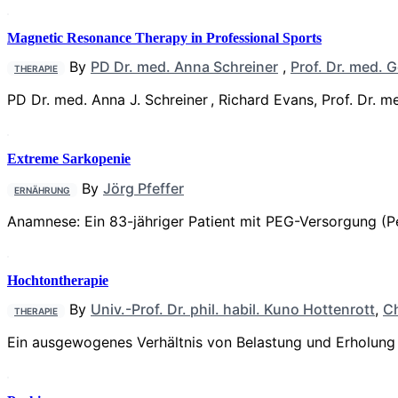
Magnetic Resonance Therapy in Professional Sports
By
PD Dr. med. Anna Schreiner
,
Prof. Dr. med. 
THERAPIE
PD Dr. med. Anna J. Schreiner , Richard Evans, Prof. Dr. m
Extreme Sarkopenie
By
Jörg Pfeffer
ERNÄHRUNG
Anamnese: Ein 83-jähriger Patient mit PEG-Versorgung 
Hochtontherapie
By
Univ.-Prof. Dr. phil. habil. Kuno Hottenrott
,
Ch
THERAPIE
Ein ausgewogenes Verhältnis von Belastung und Erholung i