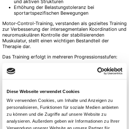
und aktiven Strukturen
Erhöhung der Belastungstoleranz bei
sportartspezifischen Bewegungen
Motor-Control-Training, verstanden als gezieltes Training
zur Verbesserung der intersegmentalen Koordination und
neuromuskulären Kontrolle der stabilisierenden
Muskulatur, stellt einen wichtigen Bestandteil der
Therapie dar.
Das Training erfolgt in mehreren Progressionsstufen:
Phase 1: Aktivierung der tiefen
Stabilisationsmuskulatur unter geringer Belastung.
Phase 2: Verbesserung der Muskelausdauer und
Stabilität unter dynamischen Bewegungen.
Phase 3: Integration funktioneller
Diese Webseite verwendet Cookies
Bewegungsmuster wie Kniebeugen oder
Wir verwenden Cookies, um Inhalte und Anzeigen zu
Ausfallschritte.
Phase 4: Sportartspezifische
personalisieren, Funktionen für soziale Medien anbieten
Belastungsprogression mit Sprint-,
zu können und die Zugriffe auf unsere Website zu
Richtungswechsel- und Landungsbewegungen.
analysieren. Außerdem geben wir Informationen zu Ihrer
Verwendung unserer Website an unsere Partner für