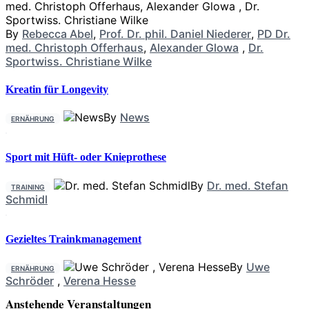
By
Rebecca Abel
,
Prof. Dr. phil. Daniel Niederer
,
PD Dr.
med. Christoph Offerhaus
,
Alexander Glowa
,
Dr.
Sportwiss. Christiane Wilke
Kreatin für Longevity
By
News
ERNÄHRUNG
Sport mit Hüft- oder Knieprothese
By
Dr. med. Stefan
TRAINING
Schmidl
Gezieltes Trainkmanagement
By
Uwe
ERNÄHRUNG
Schröder
,
Verena Hesse
Anstehende Veranstaltungen