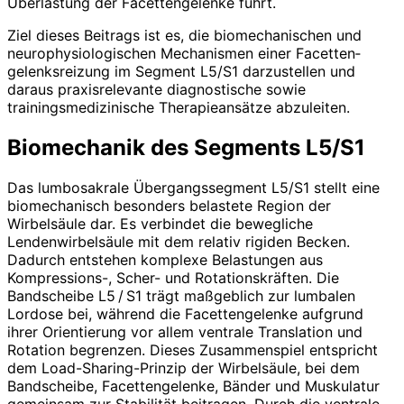
Überlastung der Facettengelenke führt.
Ziel dieses Beitrags ist es, die biomechanischen und
neurophysiologischen Mechanismen einer Facetten­
gelenksreizung im Segment L5/S1 darzustellen und
daraus praxisrelevante diagnostische sowie
trainingsmedizinische Therapieansätze abzuleiten.
Biomechanik des Segments L5/S1
Das lumbosakrale Übergangssegment L5/S1 stellt eine
biomechanisch besonders belastete Region der
Wirbelsäule dar. Es verbindet die bewegliche
Lendenwirbelsäule mit dem relativ rigiden Becken.
Dadurch entstehen komplexe Belastungen aus
Kompressions-, Scher- und Rotationskräften. Die
Bandscheibe L5 / S1 trägt maßgeblich zur lumbalen
Lordose bei, während die Facettengelenke aufgrund
ihrer Orientierung vor allem ventrale Translation und
Rotation begrenzen. Dieses Zusammenspiel entspricht
dem Load-Sharing-Prinzip der Wirbelsäule, bei dem
Bandscheibe, Facettengelenke, Bänder und Muskulatur
gemeinsam zur Stabilität beitragen. Durch die ventrale