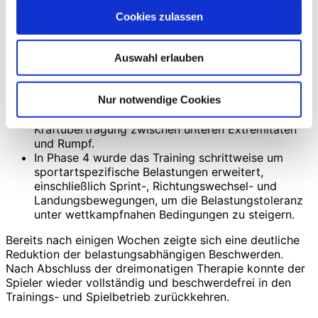
In Phase 2 wurden dynamische
Stabilisationsübungen integriert, um die
Cookies zulassen
Muskelausdauer und
die lumbopelvine Kontrolle unter funktionellen
Bewegungs­bedingungen zu verbessern.
Auswahl erlauben
In Phase 3 erfolgte die Integration funktioneller
Bewegungsmuster wie Kniebeugen und
Nur notwendige Cookies
Ausfallschritte mit besonderem Augenmerk auf eine
stabile Rumpfkontrolle und eine verbesserte
Kraftübertragung zwischen unteren Extremitäten
und Rumpf.
In Phase 4 wurde das Training schrittweise um
sportartspezifische Belastungen erweitert,
einschließlich Sprint-, Richtungswechsel- und
Landungsbewegungen, um die Belastungstoleranz
unter wettkampfnahen Bedingungen zu steigern.
Bereits nach einigen Wochen zeigte sich eine deutliche
Reduktion der belastungsabhängigen Beschwerden.
Nach Abschluss der dreimonatigen Therapie konnte der
Spieler wieder vollständig und beschwerdefrei in den
Trainings- und Spielbetrieb zurückkehren.