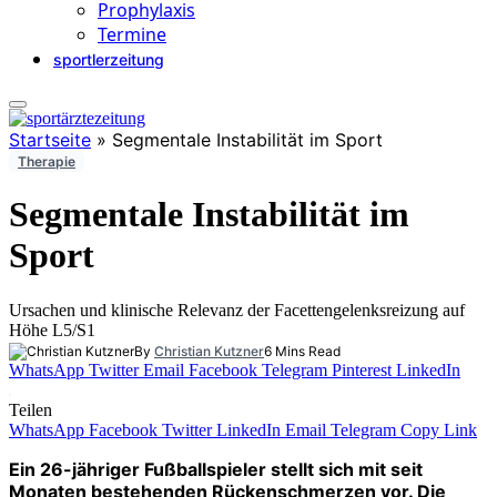
Prophylaxis
Termine
sportlerzeitung
Startseite
»
Segmentale Instabilität im Sport
Therapie
Segmentale Instabilität im
Sport
Ursachen und klinische Relevanz der Facettengelenksreizung auf
Höhe L5/S1
By
Christian Kutzner
6 Mins Read
WhatsApp
Twitter
Email
Facebook
Telegram
Pinterest
LinkedIn
Teilen
WhatsApp
Facebook
Twitter
LinkedIn
Email
Telegram
Copy Link
Ein 26-jähriger Fußballspieler stellt sich mit seit
Monaten bestehenden Rückenschmerzen vor. Die