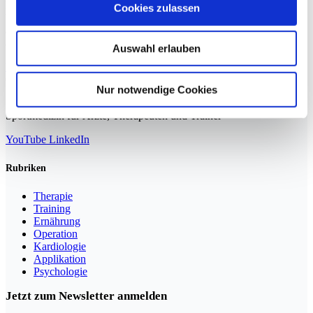
Ein 26-jähriger Fußballspieler stellt sich mit seit Monaten
Cookies zulassen
bestehenden Rückenschmerzen vor. Die Beschwerden treten vor
allem bei intensiven Belastungen und schnellen Richtungswechseln
auf. Bildgebende Verfahren
Auswahl erlauben
Weiterlesen »
Nur notwendige Cookies
Sportmedizin für Ärzte, Therapeuten und Trainer
YouTube
LinkedIn
Rubriken
Therapie
Training
Ernährung
Operation
Kardiologie
Applikation
Psychologie
Jetzt zum Newsletter anmelden