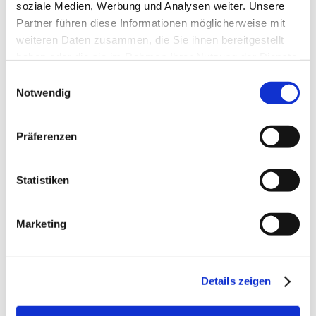
soziale Medien, Werbung und Analysen weiter. Unsere
(Stand 2026)
Partner führen diese Informationen möglicherweise mit
weiteren Daten zusammen, die Sie ihnen bereitgestellt
haben oder die sie im Rahmen Ihrer Nutzung der Dienste
gesammelt haben.
Einwilligungsauswahl
Notwendig
Beiträge
Präferenzen
Statistiken
Marketing
Details zeigen
Segmentale Instabilität im Sport