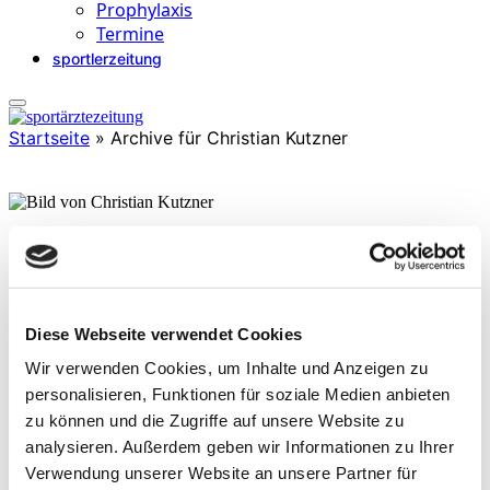
Prophylaxis
Termine
sportlerzeitung
Startseite
»
Archive für Christian Kutzner
Christian Kutzner
» Physiotherapeut und Osteopath, M.Sc. in Sportphysiotherapie
(DSHS Köln)
» Inhaber und leitender Therapeut des Gesundheitszentrums
Diese Webseite verwendet Cookies
„Therapiekonzept Kutzner“ in Würzburg mit Spezialisierung auf
konservative Therapie muskuloskelettaler Beschwerden sowie
Wir verwenden Cookies, um Inhalte und Anzeigen zu
sportphysiotherapeutische Betreuung
personalisieren, Funktionen für soziale Medien anbieten
» Langjährige Betreuung nationaler und intern. Leistungssportler,
zu können und die Zugriffe auf unsere Website zu
insbesondere im Triathlon und Ultimate Frisbee; zudem umfassende
Erfahrung in der Betreuung von Mannschaftssportarten, darunter
analysieren. Außerdem geben wir Informationen zu Ihrer
Basketball (ProA), Handball (2. Liga) und American Football
Verwendung unserer Website an unsere Partner für