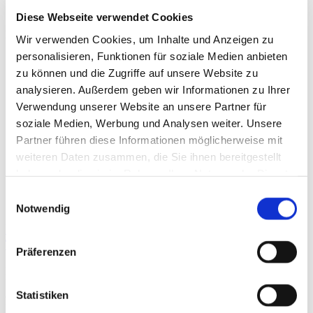
Diese Webseite verwendet Cookies
Beiträge
Wir verwenden Cookies, um Inhalte und Anzeigen zu
personalisieren, Funktionen für soziale Medien anbieten
zu können und die Zugriffe auf unsere Website zu
analysieren. Außerdem geben wir Informationen zu Ihrer
Verwendung unserer Website an unsere Partner für
soziale Medien, Werbung und Analysen weiter. Unsere
Partner führen diese Informationen möglicherweise mit
weiteren Daten zusammen, die Sie ihnen bereitgestellt
haben oder die sie im Rahmen Ihrer Nutzung der Dienste
gesammelt haben.
Einwilligungsauswahl
Notwendig
Immunmodulatorische und regenerative
Therapieverfahren
Präferenzen
Muskuloskelettale Erkrankungen gehören zu den häufigsten
Ursachen für Schmerzen, Funktionsverlust und Einschränkungen
Statistiken
der körperlichen Aktivität. Die auf Regeneration abzielende
konservative Therapie basiert dabei in der