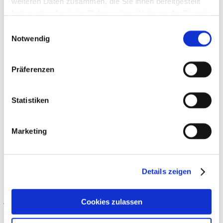
weiteren Daten zusammen, die Sie ihnen bereitgestellt
haben oder die sie im Rahmen Ihrer Nutzung der Dienste
Beiträge
gesammelt haben.
Einwilligungsauswahl
Notwendig
Präferenzen
Statistiken
Marketing
Stretching trifft Faszienforschung
Details zeigen
Faszien waren lange das „Aschenputtel“ der muskuloskelettalen
Medizin – strukturell präsent, funktionell unterschätzt. Spätestens
seit der intensiveren Forschung der letzten 15 Jahre rücken sie
jedoch
Cookies zulassen
Weiterlesen »