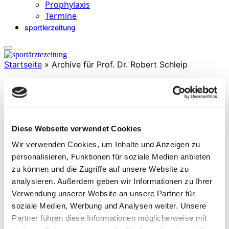
Prophylaxis
Termine
sportlerzeitung
Startseite
»
Archive für Prof. Dr. Robert Schleip
Prof. Dr. Robert Schleip
Diese Webseite verwendet Cookies
» Direktor der Fascia Research Group (TU München & Univ. Ulm)
» Founding Director der Fascia Research Society
Wir verwenden Cookies, um Inhalte und Anzeigen zu
» Auszeichnung mit dem Vladimir Janda Award for Musculoskeletal
personalisieren, Funktionen für soziale Medien anbieten
Medicine
zu können und die Zugriffe auf unsere Website zu
(Stand 2026)
analysieren. Außerdem geben wir Informationen zu Ihrer
Verwendung unserer Website an unsere Partner für
soziale Medien, Werbung und Analysen weiter. Unsere
Partner führen diese Informationen möglicherweise mit