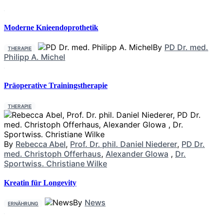
Moderne Knieendoprothetik
By
PD Dr. med.
THERAPIE
Philipp A. Michel
Präoperative Trainingstherapie
THERAPIE
By
Rebecca Abel
,
Prof. Dr. phil. Daniel Niederer
,
PD Dr.
med. Christoph Offerhaus
,
Alexander Glowa
,
Dr.
Sportwiss. Christiane Wilke
Kreatin für Longevity
By
News
ERNÄHRUNG