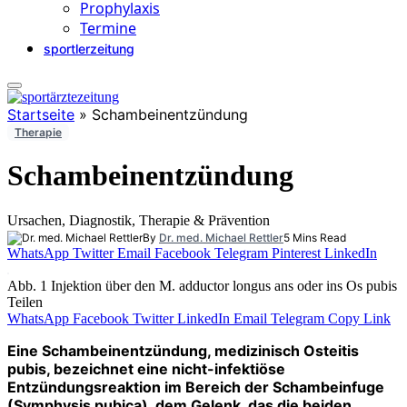
Prophylaxis
Termine
sportlerzeitung
Startseite
»
Schambeinentzündung
Therapie
Schambeinentzündung
Ursachen, Diagnostik, Therapie & Prävention
By
Dr. med. Michael Rettler
5 Mins Read
WhatsApp
Twitter
Email
Facebook
Telegram
Pinterest
LinkedIn
Abb. 1 Injektion über den M. adductor longus ans oder ins Os pubis
Teilen
WhatsApp
Facebook
Twitter
LinkedIn
Email
Telegram
Copy Link
Eine Schambeinentzündung, medizinisch Osteitis
pubis, bezeichnet eine nicht-infektiöse
Entzündungsreaktion im Bereich der Schambeinfuge
(Symphysis pubica), dem Gelenk, das die beiden