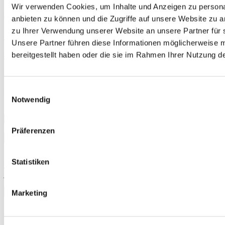
Wir verwenden Cookies, um Inhalte und Anzeigen zu personal
Sep.
19
09:00
-
17:00
anbieten zu können und die Zugriffe auf unsere Website zu 
zu Ihrer Verwendung unserer Website an unsere Partner für 
Stoßwellentherapie & alternierende Verfahren
Unsere Partner führen diese Informationen möglicherweise 
bereitgestellt haben oder die sie im Rahmen Ihrer Nutzung 
Kalender anzeigen
Newsletter abonnieren
Einwilligungsauswahl
Erhalten Sie aktuelle Informationen zu den neuesten Artikeln,
Notwendig
Studien und Veranstaltungen.
Präferenzen
Mit der Anmeldung erklären Sie sich mit unserer
Statistiken
Datenschutzerklärung
einverstanden. Sie können den Newsletter
jederzeit abbestellen.
Suchen
Marketing
nach:
Sportmedizin für Ärzte, Therapeuten und Trainer