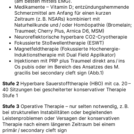
(am besten mittels EMG).
Medikamente – Vitamin D; entzündungshemmende
Schmerzmittel am Anfang für einen kurzen
Zeitraum (z. B. NSARs) kombiniert mit
Naturheilkunde und / oder Homöopathie (Bromelain;
Traumeel; Cherry Plus, Arnica D6, MSM)
Neuroreflektorische hyperbare CO2-Cryotherapie
Fokussierte Stoßwellentherapie (ESWT)
Magnetfeldtherapie (Fokussierte Hochenergie-
Induktionstherapie mit Dual Field Applikator)
Injektionen mit PRP plus Traumeel direkt ans / ins
Os pubis oder im Bereich des Ansatzes des M.
gracilis bei secondary cleft sign (Abb.1)
Stufe 2
Hyperbare Sauerstofftherapie (HBO) mit ca. 20 –
40 Sitzungen bei gescheiterter konservativer Therapie
Stufe 1
Stufe 3
Operative Therapie – nur selten notwendig, z. B.
bei strukturellen Instabilitäten oder begleitenden
Leistenproblemen oder Versagen der konservativen
Therapie nach einem längeren Zeitraum bei einem
primär / secondary cleft sign