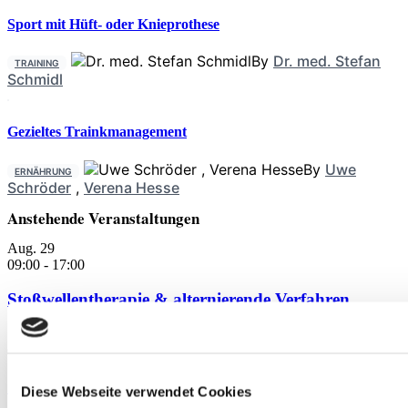
Sport mit Hüft- oder Knieprothese
By
Dr. med. Stefan
TRAINING
Schmidl
Gezieltes Trainkmanagement
By
Uwe
ERNÄHRUNG
Schröder
,
Verena Hesse
Anstehende Veranstaltungen
Aug.
29
09:00
-
17:00
Stoßwellentherapie & alternierende Verfahren
Sep.
19
09:00
-
17:00
Stoßwellentherapie & alternierende Verfahren
Diese Webseite verwendet Cookies