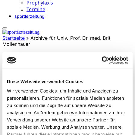
Prophylaxis
Termine
sportlerzeitung
Startseite
»
Archive für Univ.-Prof. Dr. med. Brit
Mollenhauer
Univ.-Prof. Dr. med. Brit Mollenhauer
Diese Webseite verwendet Cookies
» Fachärztin für Neurologie
» Chefärztin der Paracelsus Elena Klinik, Kassel und Professorin
Wir verwenden Cookies, um Inhalte und Anzeigen zu
der Universitätsmedizin Göttingen
personalisieren, Funktionen für soziale Medien anbieten
» 3. Vorsitzende der Deutschen Gesellschaft für Parkinson und
zu können und die Zugriffe auf unsere Website zu
Bewegungsstörungen (DPG)
analysieren. Außerdem geben wir Informationen zu Ihrer
(Stand 2026)
Verwendung unserer Website an unsere Partner für
soziale Medien, Werbung und Analysen weiter. Unsere
Partner führen diese Informationen möglicherweise mit