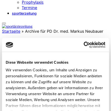
Prophylaxis
Termine
sportlerzeitung
Startseite
»
Archive für PD Dr. med. Markus Neubauer
PD Dr. med. Markus Neubauer
Diese Webseite verwendet Cookies
» Facharzt für Orthopädie und Unfallchirurgie
» Klinische Abteilung für Orthopädie und Traumatologie, Uniklinik
Wir verwenden Cookies, um Inhalte und Anzeigen zu
Krems
personalisieren, Funktionen für soziale Medien anbieten
© UWK/Andrea_Reischer
zu können und die Zugriffe auf unsere Website zu
(Stand 2026)
analysieren. Außerdem geben wir Informationen zu Ihrer
Verwendung unserer Website an unsere Partner für
soziale Medien, Werbung und Analysen weiter. Unsere
Partner führen diese Informationen möglicherweise mit