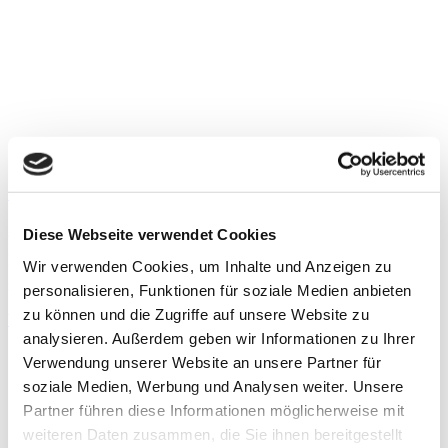
Guided medical education
Am 25. März 2026 reiste ich nach Miami, Florida, um an einer
Diese Webseite verwendet Cookies
Fachfortbildung teilzunehmen, deren Schwerpunkt auf
Wir verwenden Cookies, um Inhalte und Anzeigen zu
fortgeschrittenen Anwendungen der Stoßwellentherapie (ESWT),
insbesondere im Leistungs-
personalisieren, Funktionen für soziale Medien anbieten
zu können und die Zugriffe auf unsere Website zu
Weiterlesen »
analysieren. Außerdem geben wir Informationen zu Ihrer
Verwendung unserer Website an unsere Partner für
soziale Medien, Werbung und Analysen weiter. Unsere
Partner führen diese Informationen möglicherweise mit
weiteren Daten zusammen, die Sie ihnen bereitgestellt