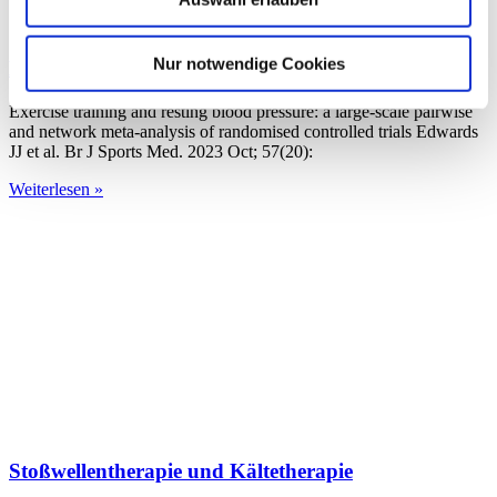
Nur notwendige Cookies
Exercise training and resting blood pressure
Exercise training and resting blood pressure: a large-scale pairwise
and network meta-analysis of randomised controlled trials Edwards
JJ et al. Br J Sports Med. 2023 Oct; 57(20):
Weiterlesen »
Stoßwellentherapie und Kältetherapie