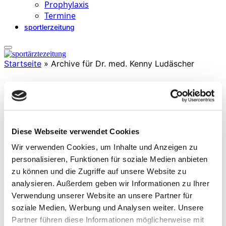
Prophylaxis
Termine
sportlerzeitung
Startseite
»
Archive für Dr. med. Kenny Ludäscher
Dr. med. Kenny Ludäscher
» Arzt in Weiterbildung für Orthopädie/Unfallchirurgie
Diese Webseite verwendet Cookies
» MVZ Sportklinik Halle GmbH
Wir verwenden Cookies, um Inhalte und Anzeigen zu
» Teamarzt Hallescher FC und Syntainics MBC (Damen),
Orthopädisch/Traumatologischer Partner Saale Bulls (Eishockey),
personalisieren, Funktionen für soziale Medien anbieten
Halle Falken (Football)
zu können und die Zugriffe auf unsere Website zu
analysieren. Außerdem geben wir Informationen zu Ihrer
(Stand 2026)
Verwendung unserer Website an unsere Partner für
soziale Medien, Werbung und Analysen weiter. Unsere
Partner führen diese Informationen möglicherweise mit