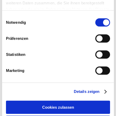
weiteren Daten zusammen, die Sie ihnen bereitgestellt
haben oder die sie im Rahmen Ihrer Nutzung der Dienste
Beiträge
gesammelt haben.
Einwilligungsauswahl
Notwendig
Präferenzen
Statistiken
Marketing
Show Wrestling
Details zeigen
In den letzten Jahrzehnten hat sich professionelles Show Wrestling
zu einer weltweit verbreiteten Form der sportlichen Unterhaltung
entwickelt, mit einer großen Fangemeinde, international bekannten
Cookies zulassen
Athleten