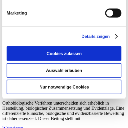
konservative Therapie basiert dabei in der
Marketing
Weiterlesen »
Details zeigen
Cookies zulassen
Auswahl erlauben
Orthogen®-ACS: Biologische Performance und
Nur notwendige Cookies
Integration in die Praxis
Orthobiologische Verfahren unterscheiden sich erheblich in
Herstellung, biologischer Zusammensetzung und Evidenzlage. Eine
differenzierte klinische, biologische und evidenzbasierte Bewertung
ist daher essenziell. Dieser Beitrag stellt mit