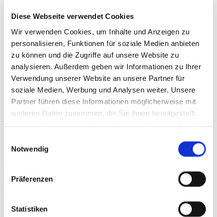
Diese Webseite verwendet Cookies
Wir verwenden Cookies, um Inhalte und Anzeigen zu
Beiträge
personalisieren, Funktionen für soziale Medien anbieten
zu können und die Zugriffe auf unsere Website zu
analysieren. Außerdem geben wir Informationen zu Ihrer
Verwendung unserer Website an unsere Partner für
soziale Medien, Werbung und Analysen weiter. Unsere
Partner führen diese Informationen möglicherweise mit
weiteren Daten zusammen, die Sie ihnen bereitgestellt
haben oder die sie im Rahmen Ihrer Nutzung der Dienste
gesammelt haben.
Einwilligungsauswahl
Notwendig
Immunmodulatorische und regenerative
Therapieverfahren
Präferenzen
Muskuloskelettale Erkrankungen gehören zu den häufigsten
Ursachen für Schmerzen, Funktionsverlust und Einschränkungen
Statistiken
der körperlichen Aktivität. Die auf Regeneration abzielende