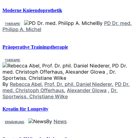
Moderne Knieendoprothetik
By
PD Dr. med.
THERAPIE
Philipp A. Michel
Präoperative Trainingstherapie
THERAPIE
By
Rebecca Abel
,
Prof. Dr. phil. Daniel Niederer
,
PD Dr.
med. Christoph Offerhaus
,
Alexander Glowa
,
Dr.
Sportwiss. Christiane Wilke
Kreatin für Longevity
By
News
ERNÄHRUNG