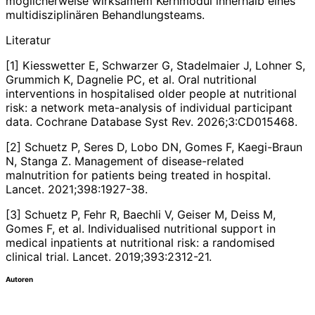
möglicherweise wirksamem Kernmodul innerhalb eines
multidisziplinären Behandlungsteams.
Literatur
[1] Kiesswetter E, Schwarzer G, Stadelmaier J, Lohner S,
Grummich K, Dagnelie PC, et al. Oral nutritional
interventions in hospitalised older people at nutritional
risk: a network meta-analysis of individual participant
data. Cochrane Database Syst Rev. 2026;3:CD015468.
[2] Schuetz P, Seres D, Lobo DN, Gomes F, Kaegi-Braun
N, Stanga Z. Management of disease-related
malnutrition for patients being treated in hospital.
Lancet. 2021;398:1927-38.
[3] Schuetz P, Fehr R, Baechli V, Geiser M, Deiss M,
Gomes F, et al. Individualised nutritional support in
medical inpatients at nutritional risk: a randomised
clinical trial. Lancet. 2019;393:2312-21.
Autoren