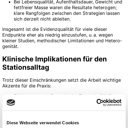
Bei Lebensqualität, Aufenthaltsdauer, Gewicht und
fettfreier Masse waren die Resultate heterogen;
klare Rangfolgen zwischen den Strategien lassen
sich derzeit nicht ableiten.
Insgesamt ist die Evidenzqualität für viele dieser
Endpunkte eher als niedrig einzustufen, u. a. wegen
kleiner Studien, methodischer Limitationen und Hetero­
genität.
Klinische Implikationen für den
Stationsalltag
Trotz dieser Einschränkungen setzt die Arbeit wichtige
Akzente für die Praxis:
Trinknahrung als Baustein der Therapie: Die Daten
stützen den gezielten Einsatz von ONS bei älteren,
hospitalisierten Patienten mit Risiko für oder
bestehender Mangelernährung, insbesondere wenn
eine ausreichende Energie und Proteinaufnahme
Diese Webseite verwendet Cookies
über das normale Essen allein nicht zu erwarten ist.