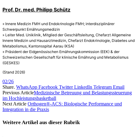
Prof. Dr. med. Philipp Schütz
» Innere Medizin FMH und Endokrinologie FMH; interdisziplinärer
Schwerpunkt Ernährungsmedizin
» Leiter Med. Uniklinik, Mitglied der Geschäftsleitung, Chefarzt Allgemeine
Innere Medizin und Hausarztmedizin, Chefarzt Endokrinologie, Diabetes und
Metabolismus, Kantonsspital Aarau (KSA)
» Präsident der Eidgenössischen Ernährungskommission (EEK) & der
Schweizerischen Gesellschaft für klinische Ernährung und Metabolismus
(GESKES)
(Stand 2026)
02/26
Share.
WhatsApp
Facebook
Twitter
LinkedIn
Telegram
Email
Previous Article
Medizinische Betreuung und Belastungssteuerung
im Hochleistungsbasketball
Next Article
Orthogen®-ACS: Biologische Performance und
Integration in die Praxis
Weitere Artikel aus dieser
Rubrik