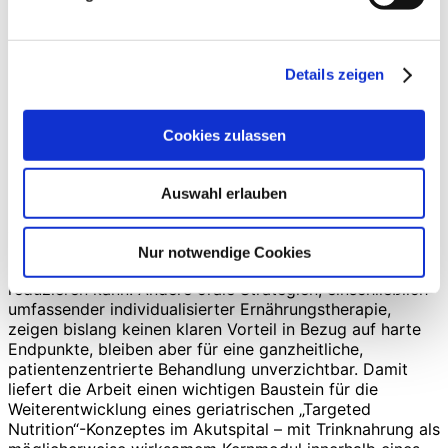
Interventionen, standardisierten
patientenrelevanten Endpunkten und längeren
Beobachtungszeiträumen, um insbesondere
Details zeigen
funktionelle Verläufe und Rehospitalisationen
besser beurteilen zu können.
Cookies zulassen
Fazit für Praxis und Wissenschaft
Die Netzwerk-Metaanalyse mit individuellen
Auswahl erlauben
Patientendaten zeigt, dass orale Trinknahrung bei
älteren, hospitalisierten Patienten mit Risiko für oder
bestehender Mangelernährung wahrscheinlich Mortalität
Nur notwendige Cookies
und schwere Komplikationen innerhalb von 30 Tagen
reduzieren kann. Andere orale Strategien, einschließlich
umfassender individualisierter Ernährungstherapie,
zeigen bislang keinen klaren Vorteil in Bezug auf harte
Endpunkte, bleiben aber für eine ganzheitliche,
patientenzentrierte Behandlung unverzichtbar. Damit
liefert die Arbeit einen wichtigen Baustein für die
Weiterentwicklung eines geriatrischen „Targeted
Nutrition“-Konzeptes im Akutspital – mit Trinknahrung als