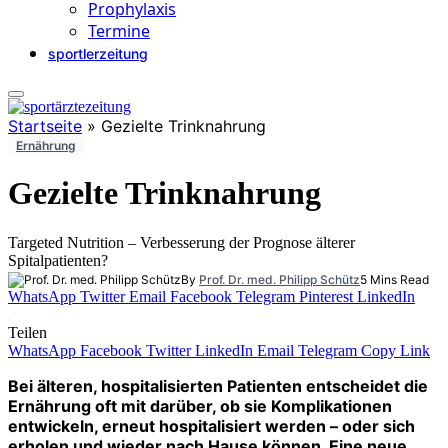
Prophylaxis
Termine
sportlerzeitung
Startseite
»
Gezielte Trinknahrung
Ernährung
Gezielte Trinknahrung
Targeted Nutrition – Verbesserung der Prognose älterer
Spitalpatienten?
By
Prof. Dr. med. Philipp Schütz
5 Mins Read
WhatsApp
Twitter
Email
Facebook
Telegram
Pinterest
LinkedIn
Teilen
WhatsApp
Facebook
Twitter
LinkedIn
Email
Telegram
Copy Link
Bei älteren, hospitalisierten Patienten entscheidet die
Ernährung oft mit darüber, ob sie Komplikationen
entwickeln, erneut hospitalisiert werden – oder sich
erholen und wieder nach Hause können. Eine neue