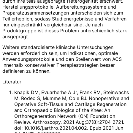
durch ihre teils ausgeprägte Heterogenität erschwert.
Herstellungsprotokolle, Aufbereitungssysteme und
Präparatzusammensetzungen unterscheiden sich zum
Teil erheblich, sodass Studienergebnisse und Verfahren
nur eingeschränkt vergleichbar sind. Je nach
Produktgruppe ist dieses Problem unterschiedlich stark
ausgeprägt.
Weitere stand­ardisierte klinische Untersuchungen
werden erforderlich sein, um Indikationen, optimale
Anwendungsprotokolle und den Stellenwert von ACS
innerhalb konservativer Therapiestrategien besser
definieren zu können.
Literatur
Knapik DM, Evuarherhe A Jr, Frank RM, Steinwachs
M, Rodeo S, Mumme M, Cole BJ. Nonoperative and
Operative Soft-Tissue and Cartilage Regeneration
and Orthopaedic Biologics of the Knee: An
Orthoregeneration Network (ON) Foundation
Review. Arthroscopy. 2021 Aug;37(8):2704-2721.
doi: 10.1016/j.arthro.2021.04.002. Epub 2021 Jun