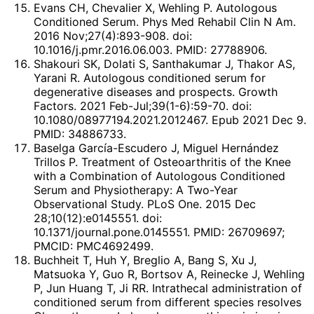
Evans CH, Chevalier X, Wehling P. Autologous
Conditioned Serum. Phys Med Rehabil Clin N Am.
2016 Nov;27(4):893-908. doi:
10.1016/j.pmr.2016.06.003. PMID: 27788906.
Shakouri SK, Dolati S, Santhakumar J, Thakor AS,
Yarani R. Autologous conditioned serum for
degenerative diseases and prospects. Growth
Factors. 2021 Feb-Jul;39(1-6):59-70. doi:
10.1080/08977194.2021.2012467. Epub 2021 Dec 9.
PMID: 34886733.
Baselga García-Escudero J, Miguel Hernández
Trillos P. Treatment of Osteoarthritis of the Knee
with a Combination of Autologous Conditioned
Serum and Physiotherapy: A Two-Year
Observational Study. PLoS One. 2015 Dec
28;10(12):e0145551. doi:
10.1371/journal.pone.0145551. PMID: 26709697;
PMCID: PMC4692499.
Buchheit T, Huh Y, Breglio A, Bang S, Xu J,
Matsuoka Y, Guo R, Bortsov A, Reinecke J, Wehling
P, Jun Huang T, Ji RR. Intrathecal administration of
conditioned serum from different species resolves