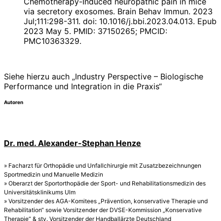
Chemotherapy-Induced neuropathic pain in mice
via secretory exosomes. Brain Behav Immun. 2023
Jul;111:298-311. doi: 10.1016/j.bbi.2023.04.013. Epub
2023 May 5. PMID: 37150265; PMCID:
PMC10363329.
Siehe hierzu auch „Industry Perspective – Biologische
Performance und Integration in die Praxis“
Autoren
Dr. med. Alexander-Stephan Henze
» Facharzt für Orthopädie und Unfallchirurgie mit Zusatzbezeichnungen
Sportmedizin und Manuelle Medizin
» Oberarzt der Sportorthopädie der Sport- und Rehabilitationsmedizin des
Universitätsklinikums Ulm
» Vorsitzender des AGA-Komitees „Prävention, konservative Therapie und
Rehabilitation“ sowie Vorsitzender der DVSE-Kommission „Konservative
Therapie“ & stv. Vorsitzender der Handballärzte Deutschland