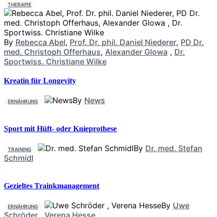
THERAPIE
By
Rebecca Abel
,
Prof. Dr. phil. Daniel Niederer
,
PD Dr.
med. Christoph Offerhaus
,
Alexander Glowa
,
Dr.
Sportwiss. Christiane Wilke
Kreatin für Longevity
By
News
ERNÄHRUNG
Sport mit Hüft- oder Knieprothese
By
Dr. med. Stefan
TRAINING
Schmidl
Gezieltes Trainkmanagement
By
Uwe
ERNÄHRUNG
Schröder
,
Verena Hesse