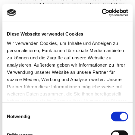
Tendon and Ligament Injuries. J Bone Joint Surg
Am. 2022 Aug 3;104(15):1406-1414. doi:
10.2106/JBJS.21.01112. Epub 2022 Mar 24. PMID:
35867717.
Lazzaretti Fernandes T, Taraballi F, Shao Z,
Diese Webseite verwendet Cookies
Roessler PP, Cardona-Ramírez S. Nonoperative and
Operative Soft-Tissue, Cartilage, and Bony
Wir verwenden Cookies, um Inhalte und Anzeigen zu
Regeneration and Orthopaedic Biologics of the
personalisieren, Funktionen für soziale Medien anbieten
Elbow and Upper Extremity: An Orthoregeneration
zu können und die Zugriffe auf unsere Website zu
Network Foundation Review. Arthroscopy. 2024
Dec;40(12):2897-2909. doi:
analysieren. Außerdem geben wir Informationen zu Ihrer
10.1016/j.arthro.2024.04.022. Epub 2024 May 7.
Verwendung unserer Website an unsere Partner für
PMID: 38723874.
soziale Medien, Werbung und Analysen weiter. Unsere
Mavrogenis AF, Karampikas V, Zikopoulos A, Sioutis
Partner führen diese Informationen möglicherweise mit
S, Mastrokalos D, Koulalis D, Scarlat MM, Hernigou
weiteren Daten zusammen, die Sie ihnen bereitgestellt
P. Orthobiologics: a review. Int Orthop. 2023
Jul;47(7):1645-1662. doi: 10.1007/s00264-023-
haben oder die sie im Rahmen Ihrer Nutzung der Dienste
05803-z. Epub 2023 Apr 18. PMID: 37071148.
gesammelt haben.
Einwilligungsauswahl
Shirokova L, Noskov S, Gorokhova V, Reinecke J,
Notwendig
Shirokova K. Intra-Articular Injections of a Whole
Blood Clot Secretome, Autologous Conditioned
Serum, Have Superior Clinical and Biochemical
Präferenzen