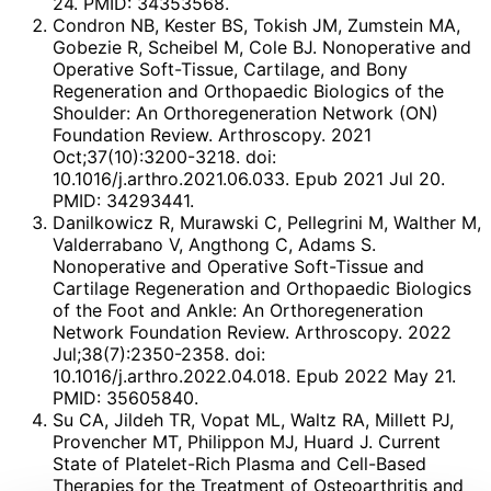
24. PMID: 34353568.
Condron NB, Kester BS, Tokish JM, Zumstein MA,
Gobezie R, Scheibel M, Cole BJ. Nonoperative and
Operative Soft-Tissue, Cartilage, and Bony
Regeneration and Orthopaedic Biologics of the
Shoulder: An Orthoregeneration Network (ON)
Foundation Review. Arthroscopy. 2021
Oct;37(10):3200-3218. doi:
10.1016/j.arthro.2021.06.033. Epub 2021 Jul 20.
PMID: 34293441.
Danilkowicz R, Murawski C, Pellegrini M, Walther M,
Valderrabano V, Angthong C, Adams S.
Nonoperative and Operative Soft-Tissue and
Cartilage Regeneration and Orthopaedic Biologics
of the Foot and Ankle: An Orthoregeneration
Network Foundation Review. Arthroscopy. 2022
Jul;38(7):2350-2358. doi:
10.1016/j.arthro.2022.04.018. Epub 2022 May 21.
PMID: 35605840.
Su CA, Jildeh TR, Vopat ML, Waltz RA, Millett PJ,
Provencher MT, Philippon MJ, Huard J. Current
State of Platelet-Rich Plasma and Cell-Based
Therapies for the Treatment of Osteoarthritis and