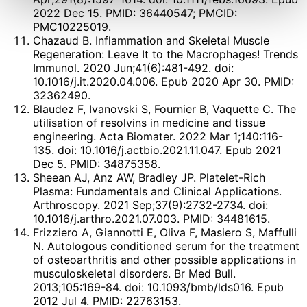
2022 Dec 15. PMID: 36440547; PMCID:
PMC10225019.
Chazaud B. Inflammation and Skeletal Muscle
Regeneration: Leave It to the Macrophages! Trends
Immunol. 2020 Jun;41(6):481-492. doi:
10.1016/j.it.2020.04.006. Epub 2020 Apr 30. PMID:
32362490.
Blaudez F, Ivanovski S, Fournier B, Vaquette C. The
utilisation of resolvins in medicine and tissue
engineering. Acta Biomater. 2022 Mar 1;140:116-
135. doi: 10.1016/j.actbio.2021.11.047. Epub 2021
Dec 5. PMID: 34875358.
Sheean AJ, Anz AW, Bradley JP. Platelet-Rich
Plasma: Fundamentals and Clinical Applications.
Arthroscopy. 2021 Sep;37(9):2732-2734. doi:
10.1016/j.arthro.2021.07.003. PMID: 34481615.
Frizziero A, Giannotti E, Oliva F, Masiero S, Maffulli
N. Autologous conditioned serum for the treatment
of osteoarthritis and other possible applications in
musculoskeletal disorders. Br Med Bull.
2013;105:169-84. doi: 10.1093/bmb/lds016. Epub
2012 Jul 4. PMID: 22763153.