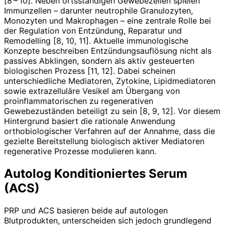
[8 – 10]. Neben ortsständigen Gewebezellen spielen
Immunzellen – darunter neutrophile Granulozyten,
Monozyten und Makrophagen – eine zentrale Rolle bei
der Regulation von Entzündung, Reparatur und
Remodelling [8, 10, 11]. Aktuelle immunologische
Konzepte beschreiben Entzündungsauflösung nicht als
passives Ab­klingen, sondern als aktiv gesteuerten
biologischen Prozess [11, 12]. Dabei scheinen
unterschiedliche Mediatoren, Zytokine, Lipidmediatoren
sowie extrazelluläre Vesikel am Übergang von
proinflammatorischen zu regenerativen
Gewebezuständen beteiligt zu sein [8, 9, 12]. Vor diesem
Hintergrund basiert die rationale Anwendung
orthobiologischer Verfahren auf der Annahme, dass die
gezielte Bereitstellung biologisch aktiver Mediatoren
regenerative Prozesse modulieren kann.
Autolog Konditioniertes Serum
(ACS)
PRP und ACS basieren beide auf autologen
Blutprodukten, unterscheiden sich jedoch grundlegend