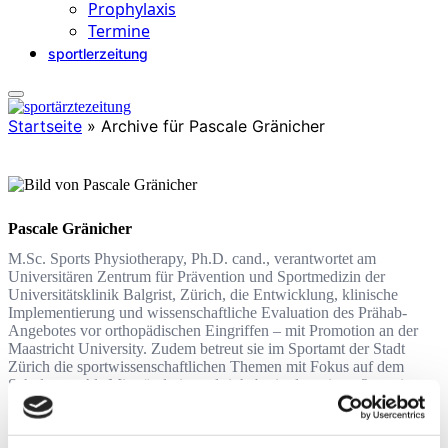
Prophylaxis
Termine
sportlerzeitung
Startseite
»
Archive für Pascale Gränicher
Pascale Gränicher
M.Sc. Sports Physiotherapy, Ph.D. cand., verantwortet am
Universitären Zentrum für Prävention und Sportmedizin der
Universitätsklinik Balgrist, Zürich, die Entwicklung, klinische
Implementierung und wissenschaftliche Evaluation des Prähab-
Angebotes vor ortho­pä­dischen Eingriffen – mit Promotion an der
Maastricht University. Zudem betreut sie im Sportamt der Stadt
Zürich die sportwissenschaftlichen Themen mit Fokus auf dem
Schulsport. Als Mitgründerin und -inha­berin der science2practice
GmbH fördert sie die qualitative Weiterentwicklung der Physiothe­
rapie durch evidenzbasierte Fortbildungen.