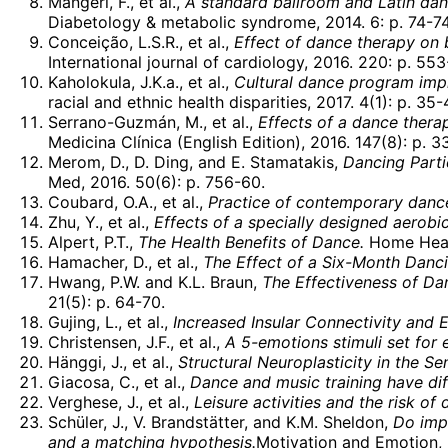
Mangeri, F., et al.,
A standard ballroom and Latin danc
Diabetology & metabolic syndrome, 2014. 6: p. 74-74
Conceição, L.S.R., et al.,
Effect of dance therapy on 
International journal of cardiology, 2016. 220: p. 553
Kaholokula, J.K.a., et al.,
Cultural dance program impr
racial and ethnic health disparities, 2017. 4(1): p. 35-
Serrano-Guzmán, M., et al.,
Effects of a dance thera
Medicina Clínica (English Edition), 2016. 147(8): p. 
Merom, D., D. Ding, and E. Stamatakis,
Dancing Parti
Med, 2016. 50(6): p. 756-60.
Coubard, O.A., et al.,
Practice of contemporary dance 
Zhu, Y., et al.,
Effects of a specially designed aerobi
Alpert, P.T.,
The Health Benefits of Dance.
Home Healt
Hamacher, D., et al.,
The Effect of a Six-Month Danc
Hwang, P.W. and K.L. Braun,
The Effectiveness of Dan
21(5): p. 64-70.
Gujing, L., et al.,
Increased Insular Connectivity and 
Christensen, J.F., et al.,
A 5-emotions stimuli set for
Hänggi, J., et al.,
Structural Neuroplasticity in the S
Giacosa, C., et al.,
Dance and music training have dif
Verghese, J., et al.,
Leisure activities and the risk of 
Schüler, J., V. Brandstätter, and K.M. Sheldon,
Do impl
and a matching hypothesis.
Motivation and Emotion, 