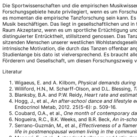
Die Sportwissenschaften und die empirischen Musikwissen
Forschungsgebiete heute privilegiert, wenn es um Forschun
es momentan die empirische Tanzforschung sein kann. Es gi
Musik beschäftigen. Das liegt in gesellschaftlichen und in 
Raum Akzeptanz, wenn es um sportliche Ertüchtigung und 
distinguierter Entrücktheit, stillsitzend genossen. Das Ta
sitzenden Menschen unserer westlichen Wohlstandsgesells
intrinsische Motivation, die durch das Tanzen offenbar a
Studienlange bis dato ist vielversprechend. Es braucht a
Förderern und Gesellschaft, um diesen Forschungszweig 
Literatur
Wigaeus, E. and A. Kilbom,
Physical demands during 
Williford, H.N., M. Scharff-Olson, and D.L. Blessing,
T
Blanksby, B.A. and P.W. Reidy,
Heart rate and estima
Hogg, J., et al.,
An after-school dance and lifestyle 
Endocrinol Metab, 2012. 25(5-6): p. 509-16.
Coubard, O.A., et al.,
One month of contemporary dan
Nogueira, R.C., B.K. Weeks, and B.R. Beck,
An in-scho
Serrano-Guzmán, M., et al.,
Effectiveness of a flame
life in postmenopausal women living in the community 