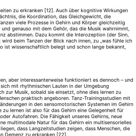
heiten zu erkranken [12]. Auch über kognitive Wirkungen
chtnis, die Koordination, das Gleichgewicht, die
nzen viele Prozesse in Gehirn und Körper gleichzeitig
n und genauso mit dem Gehör, das die Musik wahrnimmt,
anz abstimmen. Dazu kommt die Interozeption (der Sinn,
wird beim Tanzen der Blick nach innen, zu „was fühle ich
o ist wissenschaftlich belegt und schon lange bekannt,
en, aber interessanterweise funktioniert es dennoch – und
n sich mit rhythmischen Lauten in der Umgebung
ch zur Musik, sobald sie einsetzt, ohne dies lernen zu
nschen praktisch angeboren. Tanz-Trainingsstudien mit
eränderungen in den sensomotorischen Systemen im Gehirn
u lernen ist also für das Gehirn eine Gelegenheit für
oder Autofahren. Die Fähigkeit unseres Gehirns, neue
ine multimodale Natur für das Gehirn ein multisensorielles
liegen, dass Langzeitstudien zeigen, dass Menschen, die
an Demenz zu erkranken [22].