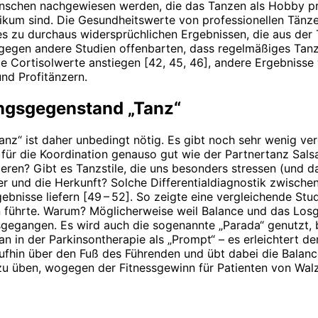
schen nachgewiesen werden, die das Tanzen als Hobby prakt
blikum sind. Die Gesundheitswerte von professionellen Tänz
 zu durchaus widersprüchlichen Ergebnissen, die aus der 
egen andere Studien offenbarten, dass regelmäßiges Tanze
 Cortisolwerte anstiegen [42, 45, 46], andere Ergebnisse 
nd Profitänzern.
ungsgegenstand „Tanz“
anz“ ist daher unbedingt nötig. Es gibt noch sehr wenig ver
t für die Koordination genauso gut wie der Partnertanz Sa
ren? Gibt es Tanzstile, die uns besonders stressen (und d
er und die Herkunft? Solche Differentialdiagnostik zwische
bnisse liefern [49 – 52]. So zeigte eine vergleichende Stu
 führte. Warum? Möglicherweise weil Balance und das Losg
sgegangen. Es wird auch die sogenannte „Parada“ genutzt, 
n in der Parkinsontherapie als „Prompt“ – es erleichtert d
ufhin über den Fuß des Führenden und übt dabei die Balance
u üben, wogegen der Fitnessgewinn für Patienten von Walze