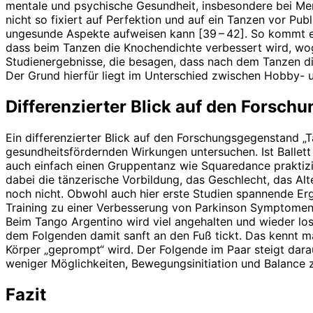
mentale und psychische Gesundheit, insbesondere bei Men
nicht so fixiert auf Perfektion und auf ein Tanzen vor Pu
ungesunde Aspekte aufweisen kann [39 – 42]. So kommt es
dass beim Tanzen die Knochendichte verbessert wird, wog
Studienergebnisse, die besagen, dass nach dem Tanzen die
Der Grund hierfür liegt im Unterschied zwischen Hobby- u
Differenzierter Blick auf den Forsch
Ein differenzierter Blick auf den Forschungsgegenstand „T
gesundheitsfördernden Wirkungen untersuchen. Ist Ballet
auch einfach einen Gruppentanz wie Squaredance praktizie
dabei die tänzerische Vorbildung, das Geschlecht, das Alt
noch nicht. Obwohl auch hier erste Studien spannende Erge
Training zu einer Verbesserung von Parkinson Symptomen
Beim Tango Argentino wird viel angehalten und wieder lo
dem Folgenden damit sanft an den Fuß tickt. Das kennt ma
Körper „geprompt“ wird. Der Folgende im Paar steigt dara
weniger Möglichkeiten, Bewegungsinitiation und Balance z
Fazit