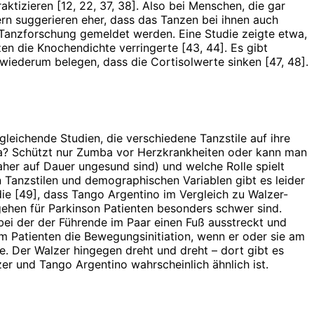
izieren [12, 22, 37, 38]. Also bei Menschen, die gar
ern suggerieren eher, dass das Tanzen bei ihnen auch
Tanzforschung gemeldet werden. Eine Studie zeigte etwa,
n die Knochendichte verringerte [43, 44]. Es gibt
wiederum belegen, dass die Cortisolwerte sinken [47, 48].
gleichende Studien, die verschiedene Tanzstile auf ihre
lsa? Schützt nur Zumba vor Herzkrankheiten oder kann man
aher auf Dauer ungesund sind) und welche Rolle spielt
n Tanzstilen und demographischen Variablen gibt es leider
die [49], dass Tango Argentino im Vergleich zu Walzer-
ehen für Parkinson Patienten besonders schwer sind.
bei der der Führende im Paar einen Fuß ausstreckt und
em Patienten die Bewegungsinitiation, wenn er oder sie am
. Der Walzer hingegen dreht und dreht – dort gibt es
r und Tango Argentino wahrscheinlich ähnlich ist.