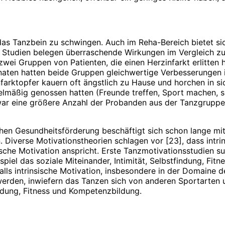
, das Tanzbein zu schwingen. Auch im Reha-Bereich bietet s
e Studien belegen überraschende Wirkungen im Vergleich zu 
zwei Gruppen von Patienten, die einen Herzinfarkt erlitten
naten hatten beide Gruppen gleichwertige Verbesserungen i
farktopfer kauern oft ängstlich zu Hause und horchen in sic
gelmäßig genossen hatten (Freunde treffen, Sport machen, 
ar eine größere Anzahl der Probanden aus der Tanzgruppe n
chen Gesundheitsförderung beschäftigt sich schon lange mi
 Diverse Motivationstheorien schlagen vor [23], dass intrin
insische Motivation anspricht. Erste Tanzmotivationsstudien
el das soziale Miteinander, Intimität, Selbstfindung, Fit
ls intrinsische Motivation, insbesondere in der Domaine de
den, inwiefern das Tanzen sich von anderen Sportarten un
findung, Fitness und Kompetenzbildung.