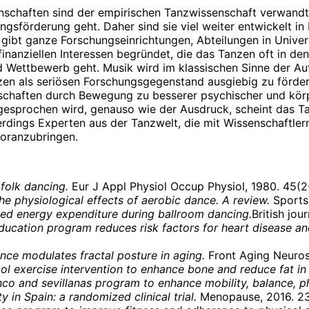
schaften sind der empirischen Tanzwissenschaft verwandte
gsförderung geht. Daher sind sie viel weiter entwickelt in 
bt ganze Forschungseinrichtungen, Abteilungen in Universit
finanziellen Interessen begründet, die das Tanzen oft in den
Wettbewerb geht. Musik wird im klassischen Sinne der Auf
nzen als seriösen Forschungsgegenstand ausgiebig zu fördern 
chaften durch Bewegung zu besserer psychischer und körpe
ngesprochen wird, genauso wie der Ausdruck, scheint das T
llerdings Experten aus der Tanzwelt, die mit Wissenschaft
voranzubringen.
folk dancing.
Eur J Appl Physiol Occup Physiol, 1980. 45(2-
he physiological effects of aerobic dance. A review.
Sports 
ted energy expenditure during ballroom dancing.
British jou
education program reduces risk factors for heart disease an
ce modulates fractal posture in aging.
Front Aging Neurosci
ol exercise intervention to enhance bone and reduce fat in g
nco and sevillanas program to enhance mobility, balance, ph
in Spain: a randomized clinical trial.
Menopause, 2016. 23(