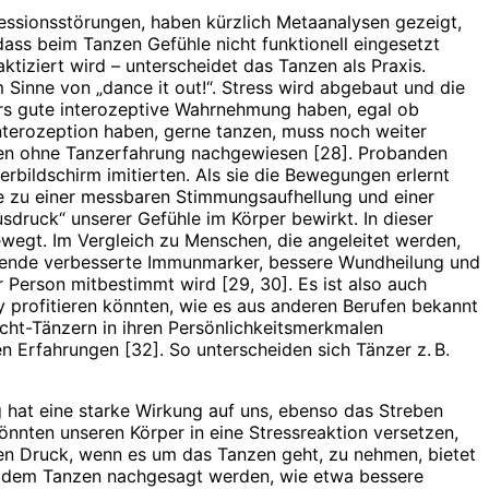
ressionsstörungen, haben kürzlich Metaanalysen gezeigt,
 dass beim Tanzen Gefühle nicht funktionell eingesetzt
ktiziert wird – unterscheidet das Tanzen als Praxis.
nne von „dance it out!“. Stress wird abgebaut und die
ers gute interozeptive Wahrnehmung haben, egal ob
Interozeption haben, gerne tanzen, muss noch weiter
hen ohne Tanzerfahrung nachgewiesen [28]. Probanden
bildschirm imitierten. Als sie die Bewegungen erlernt
te zu einer messbaren Stimmungsaufhellung und einer
druck“ unserer Gefühle im Körper bewirkt. In dieser
wegt. Im Vergleich zu Menschen, die angeleitet werden,
ibende verbesserte Immunmarker, bessere Wundheilung und
 Person mitbestimmt wird [29, 30]. Es ist also auch
profitieren könnten, wie es aus anderen Berufen bekannt
icht-Tänzern in ihren Persönlichkeitsmerkmalen
n Erfahrungen [32]. So unterscheiden sich Tänzer z. B.
g hat eine starke Wirkung auf uns, ebenso das Streben
nnten unseren Körper in eine Stressreaktion versetzen,
n Druck, wenn es um das Tanzen geht, zu nehmen, bietet
ie dem Tanzen nachgesagt werden, wie etwa bessere