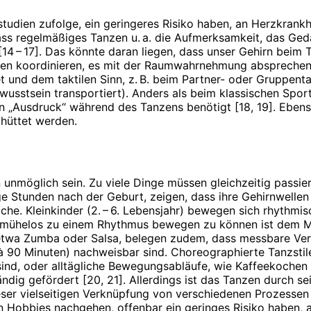
studien zufolge, ein geringeres Risiko haben, an Herzkrank
ass regelmäßiges Tanzen u. a. die Aufmerksamkeit, das Gedä
– 17]. Das könnte daran liegen, dass unser Gehirn beim Ta
aßen koordinieren, es mit der Raumwahrnehmung abspreche
 und dem taktilen Sinn, z. B. beim Partner- oder Gruppent
sstsein transportiert). Anders als beim klassischen Sport 
n „Ausdruck“ während des Tanzens benötigt [18, 19]. Ebens
hüttet werden.
unmöglich sein. Zu viele Dinge müssen gleichzeitig passier
e Stunden nach der Geburt, zeigen, dass ihre Gehirnwelle
che. Kleinkinder (2. – 6. Lebensjahr) bewegen sich rhythmis
mühelos zu einem Rhythmus bewegen zu können ist dem Me
e etwa Zumba oder Salsa, belegen zudem, dass messbare V
90 Minuten) nachweisbar sind. Choreographierte Tanzstile z
sind, oder alltägliche Bewegungsabläufe, wie Kaffeekochen 
ndig gefördert [20, 21]. Allerdings ist das Tanzen durch se
ser vielseitigen Verknüpfung von verschiedenen Prozessen 
n Hobbies nachgehen, offenbar ein geringes Risiko haben, 