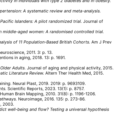
vity in individuals with type 2 diabetes and in obesity.
ypertension: A systematic review and meta-analysis.
ific Islanders: A pilot randomized trial.
Journal of
in middle-aged women: A randomised controlled trial.
alysis of 11 Population-Based British Cohorts.
Am J Prev
euroscience, 2011. 3: p. 13.
entions in aging, 2018. 13: p. 1691.
Older Adults.
Journal of aging and physical activity, 2015.
atic Literature Review.
Altern Ther Health Med, 2015.
ining.
Neural Plast, 2019. 2019: p. 9693109.
nts.
Scientific Reports, 2023. 13(1): p. 8757.
Human Brain Mapping, 2010. 31(8): p. 1196-1206.
pathways.
Neuroimage, 2016. 135: p. 273-86.
, 2003.
dict well-being and flow? Testing a universal hypothesis