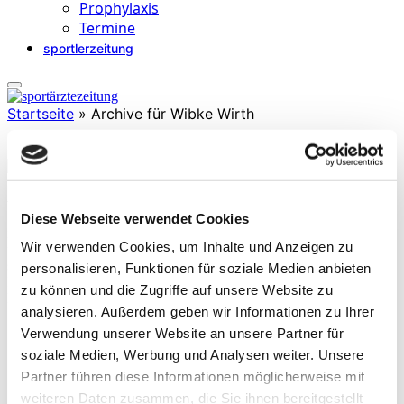
Prophylaxis
Termine
sportlerzeitung
Startseite
»
Archive für Wibke Wirth
Wibke Wirth
Diese Webseite verwendet Cookies
ist Physiotherapeutin mit Zulassungserweiterung Manuelle Therapie
Wir verwenden Cookies, um Inhalte und Anzeigen zu
und Myoreflextherapie. Sie ist Inhaberin des WERK 3 Hamburg
sowie Shareholderin und Expertin der Handball Performance Hub
personalisieren, Funktionen für soziale Medien anbieten
International AB. Außerdem ist Frau Wirth Physiotherapeutin der
zu können und die Zugriffe auf unsere Website zu
DHB Beachhandball Nationalmannschaft Frauen.
analysieren. Außerdem geben wir Informationen zu Ihrer
Verwendung unserer Website an unsere Partner für
soziale Medien, Werbung und Analysen weiter. Unsere
Partner führen diese Informationen möglicherweise mit
weiteren Daten zusammen, die Sie ihnen bereitgestellt