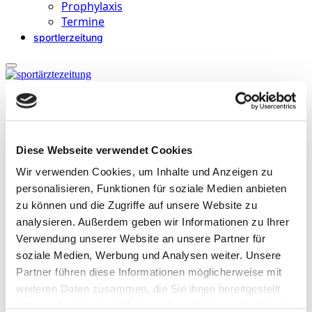
Prophylaxis
Termine
sportlerzeitung
Startseite
»
Archive für Dr. med. Urs Schneider
Diese Webseite verwendet Cookies
Dr. med. Urs Schneider
Wir verwenden Cookies, um Inhalte und Anzeigen zu
leitet als Arzt den Life Sience-Bereich des Fraunhofer Instituts IPA
personalisieren, Funktionen für soziale Medien anbieten
in Stuttgart. Er lehrt Biomechatronik an der Universität Stuttgart.
zu können und die Zugriffe auf unsere Website zu
analysieren. Außerdem geben wir Informationen zu Ihrer
Verwendung unserer Website an unsere Partner für
soziale Medien, Werbung und Analysen weiter. Unsere
Partner führen diese Informationen möglicherweise mit
Beiträge
weiteren Daten zusammen, die Sie ihnen bereitgestellt
haben oder die sie im Rahmen Ihrer Nutzung der Dienste