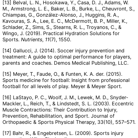
[13] Belval, L. N., Hosokawa, Y., Casa, D. J., Adams, W.
M., Armstrong, L. E., Baker, L. B., Burke, L., Cheuvront, S.,
Chiampas, G., González-Alonso, J., Huggins, R. A.,
Kavouras, S. A., Lee, E. C., McDermott, B. P., Miller, K.,
Schlader, Z., Sims, S., Stearns, R. L., Troyanos, C., &
Wingo, J. (2019). Practical Hydration Solutions for
Sports.
Nutrients
,
11
(7), 1550.
[14] Gallucci, J. (2014). Soccer injury prevention and
treatment: A guide to optimal performance for players,
parents and coaches. Demos Medical Publishing, LLC.
[15] Meyer, T., Faude, O., & Funten, K. A. der. (2015).
Sports medicine for football: Insight from professional
football for all levels of play. Meyer & Meyer Sport.
[16] LaStayo, P. C., Woolf, J. M., Lewek, M. D., Snyder-
Mackler, L., Reich, T., & Lindstedt, S. L. (2003). Eccentric
Muscle Contractions: Their Contribution to Injury,
Prevention, Rehabilitation, and Sport. Journal of
Orthopaedic & Sports Physical Therapy, 33(10), 557–571.
[17] Bahr, R., & Engebretsen, L. (2009). Sports injury