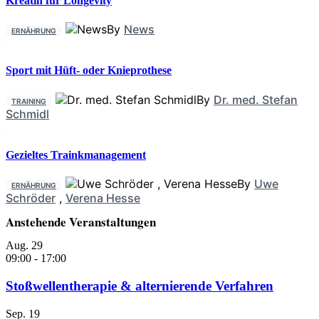
Kreatin für Longevity
By
News
ERNÄHRUNG
Sport mit Hüft- oder Knieprothese
By
Dr. med. Stefan
TRAINING
Schmidl
Gezieltes Trainkmanagement
By
Uwe
ERNÄHRUNG
Schröder
,
Verena Hesse
Anstehende Veranstaltungen
Aug.
29
09:00
-
17:00
Stoßwellentherapie & alternierende Verfahren
Sep.
19