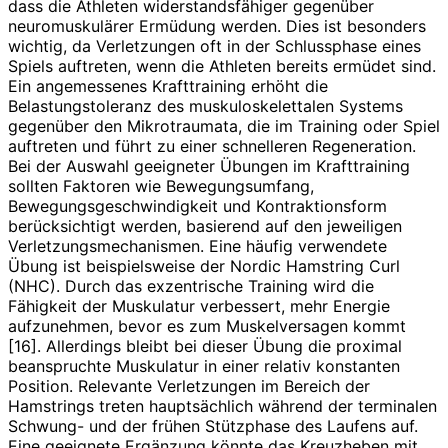
dass die Athleten widerstandsfähiger gegenüber
neuromuskulärer Ermüdung werden. Dies ist besonders
wichtig, da Verletzungen oft in der Schlussphase eines
Spiels auftreten, wenn die Athleten bereits ermüdet sind.
Ein angemessenes Krafttraining erhöht die
Belastungstoleranz des muskuloskelettalen Systems
gegenüber den Mikrotraumata, die im Training oder Spiel
auftreten und führt zu einer schnelleren Regeneration.
Bei der Auswahl geeigneter Übungen im Krafttraining
sollten Faktoren wie Bewegungsumfang,
Bewegungsgeschwindigkeit und Kontraktionsform
berücksichtigt werden, basierend auf den jeweiligen
Verletzungsmechanismen. Eine häufig verwendete
Übung ist beispielsweise der Nordic Hamstring Curl
(NHC). Durch das exzentrische Training wird die
Fähigkeit der Muskulatur verbessert, mehr Energie
aufzunehmen, bevor es zum Muskelversagen kommt
[16]. Allerdings bleibt bei dieser Übung die proximal
beanspruchte Muskulatur in einer relativ konstanten
Position. Relevante Verletzungen im Bereich der
Hamstrings treten hauptsächlich während der terminalen
Schwung- und der frühen Stützphase des Laufens auf.
Eine geeignete Ergänzung könnte das Kreuzheben mit