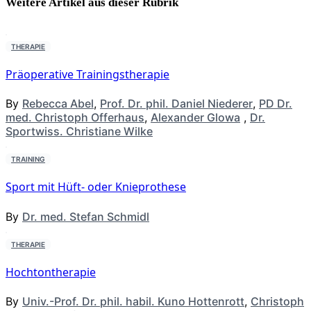
Weitere Artikel aus dieser
Rubrik
THERAPIE
Präoperative Trainingstherapie
By
Rebecca Abel
,
Prof. Dr. phil. Daniel Niederer
,
PD Dr.
med. Christoph Offerhaus
,
Alexander Glowa
,
Dr.
Sportwiss. Christiane Wilke
TRAINING
Sport mit Hüft- oder Knieprothese
By
Dr. med. Stefan Schmidl
THERAPIE
Hochtontherapie
By
Univ.-Prof. Dr. phil. habil. Kuno Hottenrott
,
Christoph