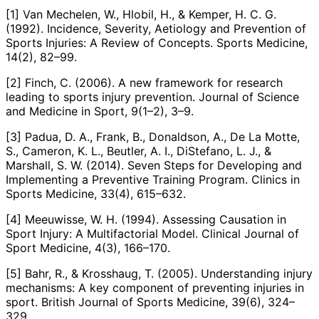
[1] Van Mechelen, W., Hlobil, H., & Kemper, H. C. G.
(1992). Incidence, Severity, Aetiology and Prevention of
Sports Injuries: A Review of Concepts. Sports Medicine,
14(2), 82–99.
[2] Finch, C. (2006). A new framework for research
leading to sports injury prevention. Journal of Science
and Medicine in Sport, 9(1–2), 3–9.
[3] Padua, D. A., Frank, B., Donaldson, A., De La Motte,
S., Cameron, K. L., Beutler, A. I., DiStefano, L. J., &
Marshall, S. W. (2014). Seven Steps for Developing and
Implementing a Preventive Training Program. Clinics in
Sports Medicine, 33(4), 615–632.
[4] Meeuwisse, W. H. (1994). Assessing Causation in
Sport Injury: A Multifactorial Model. Clinical Journal of
Sport Medicine, 4(3), 166–170.
[5] Bahr, R., & Krosshaug, T. (2005). Understanding injury
mechanisms: A key component of preventing injuries in
sport. British Journal of Sports Medicine, 39(6), 324–
329.