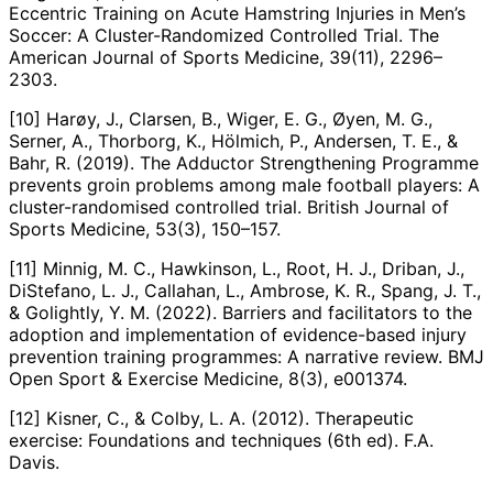
Eccentric Training on Acute Hamstring Injuries in Men’s
Soccer: A Cluster-Randomized Controlled Trial. The
American Journal of Sports Medicine, 39(11), 2296–
2303.
[10] Harøy, J., Clarsen, B., Wiger, E. G., Øyen, M. G.,
Serner, A., Thorborg, K., Hölmich, P., Andersen, T. E., &
Bahr, R. (2019). The Adductor Strengthening Programme
prevents groin problems among male football players: A
cluster-randomised controlled trial. British Journal of
Sports Medicine, 53(3), 150–157.
[11] Minnig, M. C., Hawkinson, L., Root, H. J., Driban, J.,
DiStefano, L. J., Callahan, L., Ambrose, K. R., Spang, J. T.,
& Golightly, Y. M. (2022). Barriers and facilitators to the
adoption and implementation of evidence-based injury
prevention training programmes: A narrative review. BMJ
Open Sport & Exercise Medicine, 8(3), e001374.
[12] Kisner, C., & Colby, L. A. (2012). Therapeutic
exercise: Foundations and techniques (6th ed). F.A.
Davis.