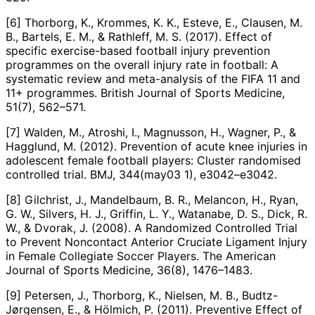
[6] Thorborg, K., Krommes, K. K., Esteve, E., Clausen, M.
B., Bartels, E. M., & Rathleff, M. S. (2017). Effect of
specific exercise-based football injury prevention
programmes on the overall injury rate in football: A
systematic review and meta-analysis of the FIFA 11 and
11+ programmes. British Journal of Sports Medicine,
51(7), 562–571.
[7] Walden, M., Atroshi, I., Magnusson, H., Wagner, P., &
Hagglund, M. (2012). Prevention of acute knee injuries in
adolescent female football players: Cluster randomised
controlled trial. BMJ, 344(may03 1), e3042–e3042.
[8] Gilchrist, J., Mandelbaum, B. R., Melancon, H., Ryan,
G. W., Silvers, H. J., Griffin, L. Y., Watanabe, D. S., Dick, R.
W., & Dvorak, J. (2008). A Randomized Controlled Trial
to Prevent Noncontact Anterior Cruciate Ligament Injury
in Female Collegiate Soccer Players. The American
Journal of Sports Medicine, 36(8), 1476–1483.
[9] Petersen, J., Thorborg, K., Nielsen, M. B., Budtz-
Jørgensen, E., & Hölmich, P. (2011). Preventive Effect of