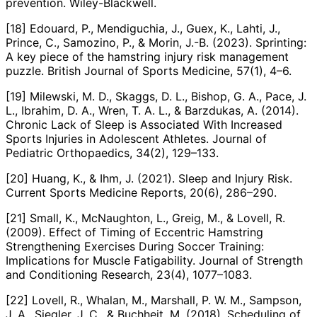
prevention. Wiley-Blackwell.
[18] Edouard, P., Mendiguchia, J., Guex, K., Lahti, J.,
Prince, C., Samozino, P., & Morin, J.-B. (2023). Sprinting:
A key piece of the hamstring injury risk management
puzzle. British Journal of Sports Medicine, 57(1), 4–6.
[19] Milewski, M. D., Skaggs, D. L., Bishop, G. A., Pace, J.
L., Ibrahim, D. A., Wren, T. A. L., & Barzdukas, A. (2014).
Chronic Lack of Sleep is Associated With Increased
Sports Injuries in Adolescent Athletes. Journal of
Pediatric Orthopaedics, 34(2), 129–133.
[20] Huang, K., & Ihm, J. (2021). Sleep and Injury Risk.
Current Sports Medicine Reports, 20(6), 286–290.
[21] Small, K., McNaughton, L., Greig, M., & Lovell, R.
(2009). Effect of Timing of Eccentric Hamstring
Strengthening Exercises During Soccer Training:
Implications for Muscle Fatigability. Journal of Strength
and Conditioning Research, 23(4), 1077–1083.
[22] Lovell, R., Whalan, M., Marshall, P. W. M., Sampson,
J. A., Siegler, J. C., & Buchheit, M. (2018). Scheduling of