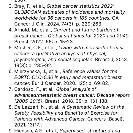
Bray, F., et al.,
Global cancer statistics 2022:
GLOBOCAN estimates of incidence and mortality
worldwide for 36 cancers in 185 countries.
CA
Cancer J Clin, 2024. 74(3): p. 229-263.
Arnold, M., et al.,
Current and future burden of
breast cancer: Global statistics for 2020 and 2040.
Breast, 2022. 66: p. 15-23.
Mosher, C.E., et al.,
Living with metastatic breast
cancer: a qualitative analysis of physical,
psychological, and social sequelae.
Breast J, 2013.
19(3): p. 285-92.
Mierzynska, J., et al.,
Reference values for the
EORTC QLQ-C30 in early and metastatic breast
cancer.
Eur J Cancer, 2020. 125: p. 69-82.
Cardoso, F., et al.,
Global analysis of
advanced/metastatic breast cancer: Decade report
(2005-2015).
Breast, 2018. 39: p. 131-138.
De Lazzari, N., et al.,
A Systematic Review of the
Safety, Feasibility and Benefits of Exercise for
Patients with Advanced Cancer.
Cancers (Basel),
2021. 13(17).
Hiensch, A.E., et al.,
Supervised, structured and