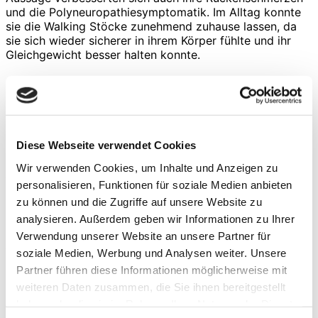
und die Polyneuropathiesymptomatik. Im Alltag konnte
sie die Walking Stöcke zunehmend zuhause lassen, da
sie sich wieder sicherer in ihrem Körper fühlte und ihr
Gleichgewicht besser halten konnte.
Effekte eines spezialisierten
Trainingsprogramms
Die Studie belegte für beide primären Endpunkte, die
Diese Webseite verwendet Cookies
körperliche Fatigue sowie die generelle Lebensqualität,
statistisch signifikante Effekte. Patienten in der
Wir verwenden Cookies, um Inhalte und Anzeigen zu
Trainingsgruppe zeigten nach sechs (primärer
personalisieren, Funktionen für soziale Medien anbieten
Messzeitpunkt der Studie) sowie neun Monaten eine
zu können und die Zugriffe auf unsere Website zu
signifikant niedrigere Fatiguesymptomatik und eine
analysieren. Außerdem geben wir Informationen zu Ihrer
signifikant bessere Lebensqualität als die Patienten in
Verwendung unserer Website an unsere Partner für
der Kontrollgruppe. Des Weiteren konnte die
Trainingsgruppe ihre körperliche Fitness sowie die
soziale Medien, Werbung und Analysen weiter. Unsere
körperliche Funktionsfähigkeit signifikant nach sechs
Partner führen diese Informationen möglicherweise mit
sowie neun Monaten verbessern. Gleiches zeigte sich
weiteren Daten zusammen, die Sie ihnen bereitgestellt
auch für die Kraftfähigkeit der Patienten in der
haben oder die sie im Rahmen Ihrer Nutzung der Dienste
Trainingsgruppe im Vergleich zur Kontrollgruppe. Auch