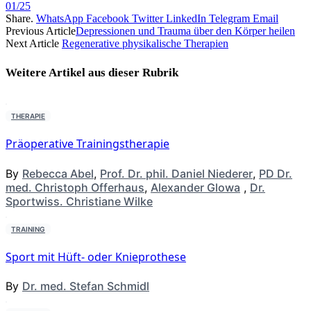
01/25
Share.
WhatsApp
Facebook
Twitter
LinkedIn
Telegram
Email
Previous Article
Depressionen und Trauma über den Körper heilen
Next Article
Regenerative physikalische Therapien
Weitere Artikel aus dieser
Rubrik
THERAPIE
Präoperative Trainingstherapie
By
Rebecca Abel
,
Prof. Dr. phil. Daniel Niederer
,
PD Dr.
med. Christoph Offerhaus
,
Alexander Glowa
,
Dr.
Sportwiss. Christiane Wilke
TRAINING
Sport mit Hüft- oder Knieprothese
By
Dr. med. Stefan Schmidl