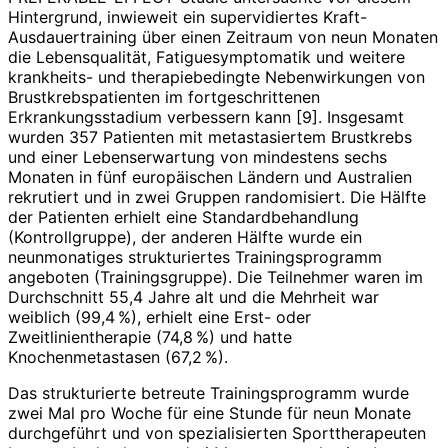
Hintergrund, inwieweit ein supervidiertes Kraft-
Ausdauertraining über einen Zeitraum von neun Monaten
die Lebensqualität, Fati­guesymptomatik und weitere
krankheits- und therapiebedingte Nebenwirkungen von
Brustkrebspatienten im fortgeschrittenen
Erkrankungsstadium verbessern kann [9]. Insgesamt
wurden 357 Patienten mit metastasiertem Brustkrebs
und einer Lebenserwartung von mindestens sechs
Monaten in fünf europäischen Ländern und Australien
rekrutiert und in zwei Gruppen rando­misiert. Die Hälfte
der Patienten erhielt eine Standardbehandlung
(Kontrollgruppe), der anderen Hälfte wurde ein
neunmonatiges strukturiertes Trainingsprogramm
angeboten (Trainingsgruppe). Die Teilnehmer waren im
Durchschnitt 55,4 Jahre alt und die Mehrheit war
weiblich (99,4 %), erhielt eine Erst- oder
Zweitlinientherapie (74,8 %) und hatte
Knochenmetastasen (67,2 %).
Das strukturierte betreute Trainingsprogramm wurde
zwei Mal pro Woche für eine Stunde für neun Monate
durchgeführt und von spezialisierten Sporttherapeuten