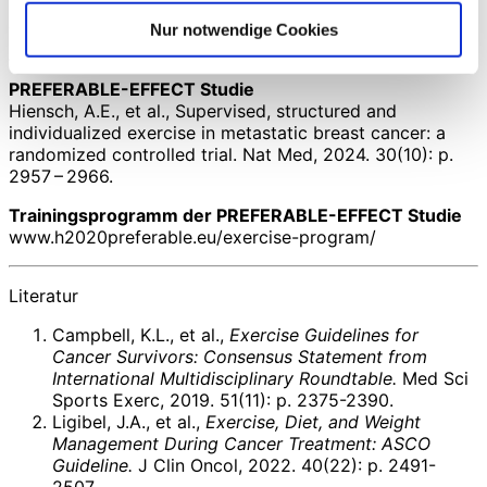
Patienten mit meta­stasiertem Brustkrebs aufgenommen
werden sollte.
Nur notwendige Cookies
PREFERABLE-EFFECT Studie
Hiensch, A.E., et al., Supervised, structured and
individualized exercise in metastatic breast cancer: a
randomized controlled trial. Nat Med, 2024. 30(10): p.
2957 – 2966.
Trainingsprogramm der PREFERABLE-EFFECT Studie
www.h2020preferable.eu/exercise-program/
Literatur
Campbell, K.L., et al.,
Exercise Guidelines for
Cancer Survivors: Consensus Statement from
International Multidisciplinary Roundtable.
Med Sci
Sports Exerc, 2019. 51(11): p. 2375-2390.
Ligibel, J.A., et al.,
Exercise, Diet, and Weight
Management During Cancer Treatment: ASCO
Guideline.
J Clin Oncol, 2022. 40(22): p. 2491-
2507.