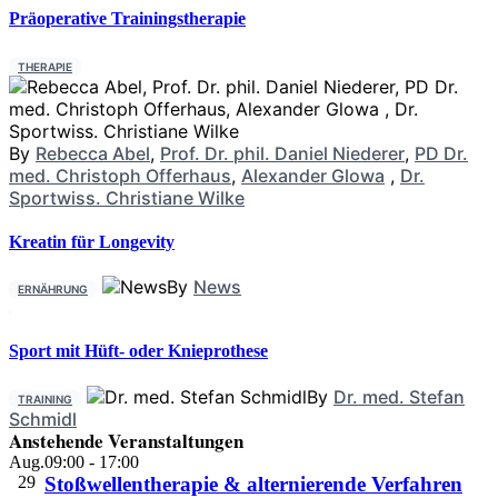
Präoperative Trainingstherapie
THERAPIE
By
Rebecca Abel
,
Prof. Dr. phil. Daniel Niederer
,
PD Dr.
med. Christoph Offerhaus
,
Alexander Glowa
,
Dr.
Sportwiss. Christiane Wilke
Kreatin für Longevity
By
News
ERNÄHRUNG
Sport mit Hüft- oder Knieprothese
By
Dr. med. Stefan
TRAINING
Schmidl
Anstehende Veranstaltungen
Aug.
09:00
-
17:00
29
Stoßwellentherapie & alternierende Verfahren