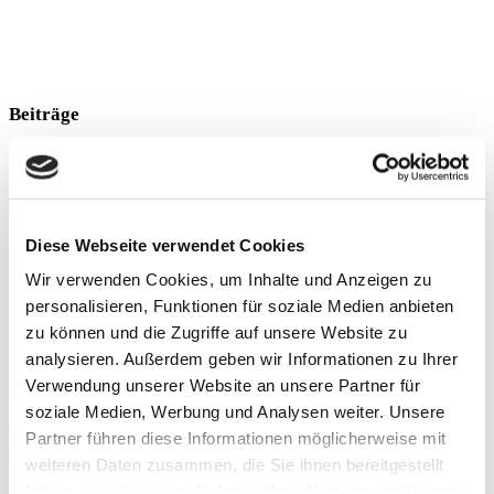
Beiträge
Diese Webseite verwendet Cookies
Wir verwenden Cookies, um Inhalte und Anzeigen zu
personalisieren, Funktionen für soziale Medien anbieten
zu können und die Zugriffe auf unsere Website zu
analysieren. Außerdem geben wir Informationen zu Ihrer
Verwendung unserer Website an unsere Partner für
soziale Medien, Werbung und Analysen weiter. Unsere
Körperliches Training bei Patienten mit
Partner führen diese Informationen möglicherweise mit
metastasiertem Brustkrebs
weiteren Daten zusammen, die Sie ihnen bereitgestellt
Sport und Bewegung hilft, krankheits- und therapiebedingte
haben oder die sie im Rahmen Ihrer Nutzung der Dienste