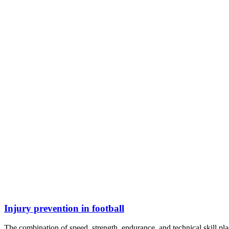
Injury prevention in football
The combination of speed, strength, endurance, and technical skill p