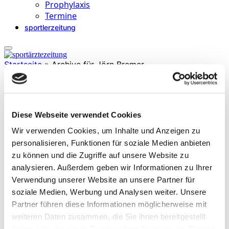
Prophylaxis
Termine
sportlerzeitung
Startseite
»
Archive für Jörn Bremer
Diese Webseite verwendet Cookies
Jörn Bremer
Wir verwenden Cookies, um Inhalte und Anzeigen zu
ist Physiotherapeut der deutschen Baseball Nationalmannschaft und
Geschäftsführer bei 360 Grad Personal Training, Darmstadt.
personalisieren, Funktionen für soziale Medien anbieten
(Stand 2026)
zu können und die Zugriffe auf unsere Website zu
analysieren. Außerdem geben wir Informationen zu Ihrer
Verwendung unserer Website an unsere Partner für
soziale Medien, Werbung und Analysen weiter. Unsere
Partner führen diese Informationen möglicherweise mit
weiteren Daten zusammen, die Sie ihnen bereitgestellt
Beiträge
haben oder die sie im Rahmen Ihrer Nutzung der Dienste