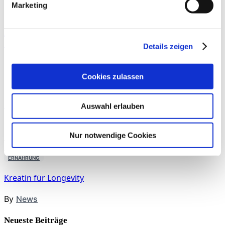
Marketing
ERNÄHRUNG
Aspen Medical Products und INSUMED / BIA Systems
besiegeln Vertriebspartnerschaft
Details zeigen
By
News
Cookies zulassen
THERAPIE
Präoperative Trainingstherapie
Auswahl erlauben
By
Rebecca Abel
,
Prof. Dr. phil. Daniel Niederer
,
PD Dr.
Nur notwendige Cookies
med. Christoph Offerhaus
,
Alexander Glowa
,
Dr.
Sportwiss. Christiane Wilke
ERNÄHRUNG
Kreatin für Longevity
By
News
Neueste Beiträge