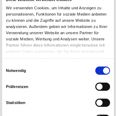
Sauerkirschsaft & Hafer in der Sportmedizin
Wir verwenden Cookies, um Inhalte und Anzeigen zu
Ernährungsmuster in der heutigen Sportmedizin
personalisieren, Funktionen für soziale Medien anbieten
Immuntherapie plus Butyrat
zu können und die Zugriffe auf unsere Website zu
analysieren. Außerdem geben wir Informationen zu Ihrer
Phytoshake – Entstehung und Perspektiven
Verwendung unserer Website an unsere Partner für
soziale Medien, Werbung und Analysen weiter. Unsere
Partner führen diese Informationen möglicherweise mit
Veröffentlicht 19.12.2025
weiteren Daten zusammen, die Sie ihnen bereitgestellt
Autoren
haben oder die sie im Rahmen Ihrer Nutzung der Dienste
gesammelt haben.
Einwilligungsauswahl
sportärztezeitung
Notwendig
Sportmedizin für Ärzte, Therapeuten & Trainer
Share.
WhatsApp
Facebook
Twitter
LinkedIn
Telegram
Email
Präferenzen
Previous Article
Kernspinresonanz-Therapie
Next Article
Infrarot-Thermografie
Statistiken
Weitere Artikel aus dieser
Rubrik