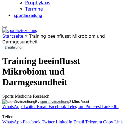
Prophylaxis
Termine
sportlerzeitung
Startseite
»
Training beeinflusst Mikrobiom und
Darmgesundheit
Ernährung
Training beeinflusst
Mikrobiom und
Darmgesundheit
Sports Medicine Research
By
sportärztezeitung
2 Mins Read
WhatsApp
Twitter
Email
Facebook
Telegram
Pinterest
LinkedIn
Teilen
WhatsApp
Facebook
Twitter
LinkedIn
Email
Telegram
Copy Link