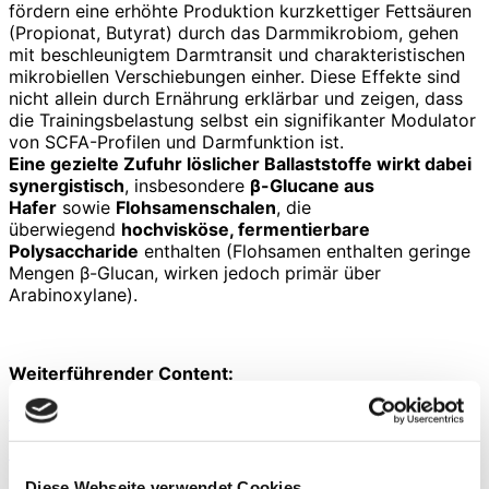
fördern eine erhöhte Produktion kurzkettiger Fettsäuren
(Propionat, Butyrat) durch das Darmmikrobiom, gehen
mit beschleunigtem Darmtransit und charakteristischen
mikrobiellen Verschiebungen einher. Diese Effekte sind
nicht allein durch Ernährung erklärbar und zeigen, dass
die Trainingsbelastung selbst ein signifikanter Modulator
von SCFA-Profilen und Darmfunktion ist.
Eine gezielte Zufuhr löslicher Ballaststoffe wirkt dabei
synergistisch
, insbesondere
β-Glucane aus
Hafer
sowie
Flohsamenschalen
, die
überwiegend
hochvisköse, fermentierbare
Polysaccharide
enthalten (Flohsamen enthalten geringe
Mengen β-Glucan, wirken jedoch primär über
Arabinoxylane).
Weiterführender Content:
Hafer und Herzgesundheit
Darm-Sport-Achse
Diese Webseite verwendet Cookies