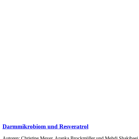
Darmmikrobiom und Resveratrol
Autoren: Christine Meyer, Aranka Brockmüller und Mehdi Shakibaei Os