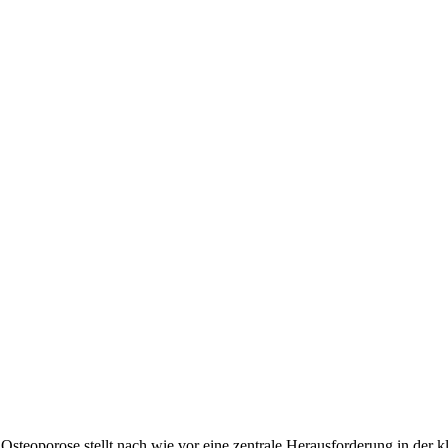
teoporose stellt nach wie vor eine zentrale Herausforderung in der kli