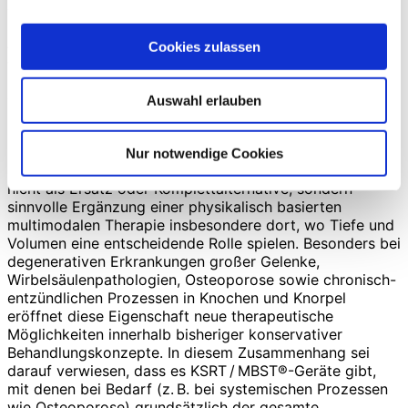
Anwendung
Aus therapeutischer Sicht lässt sich KSRT sinnvoll als
Cookies zulassen
eine Form der Tiefen-Photobiomodulation verstehen:
biologisch vergleichbar mit der Lasertherapie, jedoch
ohne deren optische Limitierungen. Auch die ESWT ist in
Auswahl erlauben
ihrer Eindringtiefe begrenzt und kann tiefer gelegene
Strukturen wie z. B. Hüftgelenk, Wirbelsäule und
Bandscheiben wohl nicht mit therapeutisch relevanter
Nur notwendige Cookies
Energieflußdichte erreichen. KSRT versteht sich somit
nicht als Ersatz oder Komplettalternative, sondern
sinnvolle Ergänzung einer physikalisch basierten
multimodalen Therapie insbesondere dort, wo Tiefe und
Volumen eine entscheidende Rolle spielen. Besonders bei
degenerativen Erkrankungen großer Gelenke,
Wirbelsäulenpathologien, Osteoporose sowie chronisch-
entzünd­lichen Prozessen in Knochen und Knorpel
eröffnet diese Eigenschaft neue therapeutische
Möglichkeiten innerhalb bisheriger konservativer
Behandlungskonzepte. In diesem Zusammenhang sei
darauf verwiesen, dass es KSRT / MBST®-Geräte gibt,
mit denen bei Bedarf (z. B. bei systemischen Prozessen
wie Osteoporose) grundsätzlich der gesamte