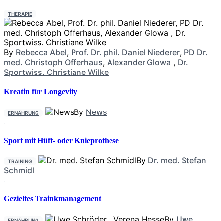
THERAPIE
By
Rebecca Abel
,
Prof. Dr. phil. Daniel Niederer
,
PD Dr.
med. Christoph Offerhaus
,
Alexander Glowa
,
Dr.
Sportwiss. Christiane Wilke
Kreatin für Longevity
By
News
ERNÄHRUNG
Sport mit Hüft- oder Knieprothese
By
Dr. med. Stefan
TRAINING
Schmidl
Gezieltes Trainkmanagement
By
Uwe
ERNÄHRUNG