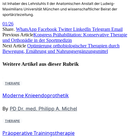
ist Inhaber des Lehrstuhls II der Anatomischen Anstalt der Ludwig-
Maximilians Universität München und wissenschaftlicher Beirat der
sportärztezeitung.
01/26
Share.
WhatsApp
Facebook
Twitter
LinkedIn
Telegram
Email
Previous Article
Kongress Prähabilitation: Konservative Therapie
und Orthopädie in der Sportmedizin
Next Article
Optimierung orthobiologischer Therapien durch
Bewegung, Ernährung und Nahrungsergänzungsmittel
Weitere Artikel aus dieser
Rubrik
THERAPIE
Moderne Knieendoprothetik
By
PD Dr. med. Philipp A. Michel
THERAPIE
Präoperative Trainingstherapie