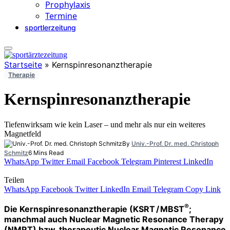
Prophylaxis
Termine
sportlerzeitung
Startseite
»
Kernspinresonanztherapie
Therapie
Kernspinresonanztherapie
Tiefenwirksam wie kein Laser – und mehr als nur ein weiteres
Magnetfeld
By
Univ.-Prof. Dr. med. Christoph
Schmitz
6 Mins Read
WhatsApp
Twitter
Email
Facebook
Telegram
Pinterest
LinkedIn
Teilen
WhatsApp
Facebook
Twitter
LinkedIn
Email
Telegram
Copy Link
®
Die Kernspinresonanztherapie (KSRT / MBST
;
manchmal auch Nuclear Magnetic Resonance Therapy
(NMRT) bzw. therapeutic Nuclear Magnetic Resonance