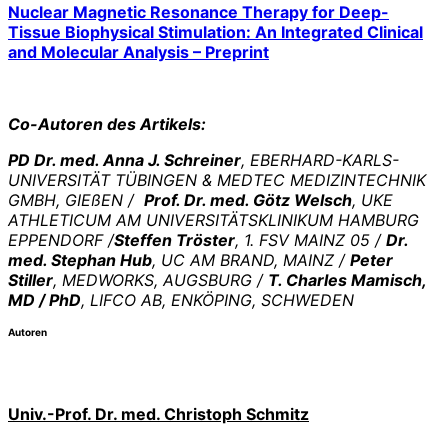
Nuclear Magnetic Resonance Therapy for Deep-
Tissue Biophysical Stimulation: An Integrated Clinical
and Molecular Analysis – Preprint
Co-Autoren des Artikels:
PD Dr. med. Anna J. Schreiner
,
EBERHARD-KARLS-
UNIVERSITÄT TÜBINGEN & MEDTEC MEDIZINTECHNIK
GMBH, GIEßEN
/
Prof. Dr. med. Götz Welsch
,
UKE
ATHLETICUM AM UNIVERSITÄTSKLINIKUM HAMBURG
EPPENDORF /
Steffen Tröster
,
1. FSV MAINZ 05
/
Dr.
med. Stephan Hub
,
UC AM BRAND, MAINZ
/
Peter
Stiller
,
MEDWORKS, AUGSBURG
/
T. Charles Mamisch,
MD / PhD
,
LIFCO AB, ENKÖPING, SCHWEDEN
Autoren
Univ.-Prof. Dr. med. Christoph Schmitz