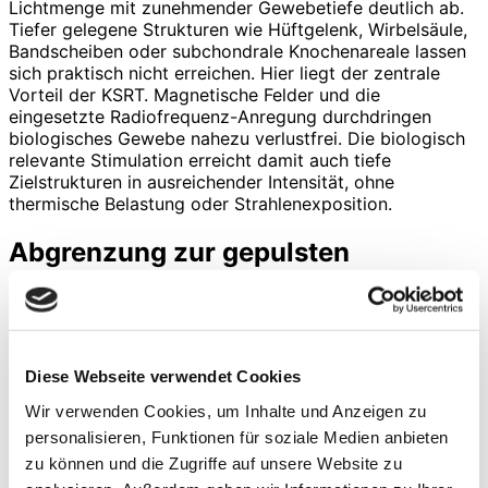
Lichtmenge mit zunehmender Gewebetiefe deutlich ab.
Tiefer gelegene Strukturen wie Hüftgelenk, Wirbelsäule,
Bandscheiben oder subchondrale Knochenareale lassen
sich praktisch nicht erreichen. Hier liegt der zentrale
Vorteil der KSRT. Magnetische Felder und die
eingesetzte Radiofrequenz-Anregung durchdringen
biologisches Gewebe nahezu verlustfrei. Die biologisch
relevante Stimulation erreicht damit auch tiefe
Zielstrukturen in ausreichender Intensität, ohne
thermische Belastung oder Strahlenexposition.
Abgrenzung zur gepulsten
elektromagnetischen Feldtherapie
Mit der wachsenden Verbreitung der KSRT stellt sich
zwangsläufig die Frage nach ihrer Abgrenzung
gegenüber der gepulsten elektromagnetischen
Diese Webseite verwendet Cookies
Feldtherapie (pulsed electromagnetic field therapy;
Wir verwenden Cookies, um Inhalte und Anzeigen zu
PEMFT). Beide Verfahren sind nicht-invasiv,
personalisieren, Funktionen für soziale Medien anbieten
tiefenwirksam und zeigen vergleichbare klinische
Endpunkte wie Schmerzreduktion und
zu können und die Zugriffe auf unsere Website zu
Funktionsverbesserung. Dennoch wäre es verkürzend,