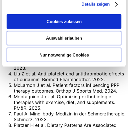
Details zeigen
Literatur
Cookies zulassen
Andia I, Maffulli N. Platelet-rich plasma for
musculoskeletal conditions. Int Orthop. 2024.
Fernandes G, Rodeo SA. Metabolic Optimization
Auswahl erlauben
Before Orthobiologic Therapies. Sports Health.
2026.
Filardo G et al. Platelet-rich plasma in
Nur notwendige Cookies
musculoskeletal medicine: variability and clinical
outcomes. Knee Surg Sports Traumatol Arthrosc.
2023.
Liu Z et al. Anti-platelet and antithrombotic effects
of curcumin. Biomed Pharmacother. 2022.
McLarnon J et al. Patient factors influencing PRP
therapy outcomes. Orthop J Sports Med. 2024.
Montagnino J et al. Optimizing orthobiologic
therapies with exercise, diet, and supplements.
PM&R. 2025.
Paul A. Mind-body-Medizin in der Schmerztherapie.
Schmerz. 2023.
Platzer H et al. Dietary Patterns Are Associated