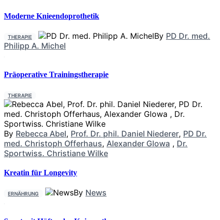
Moderne Knieendoprothetik
By
PD Dr. med.
THERAPIE
Philipp A. Michel
Präoperative Trainingstherapie
THERAPIE
By
Rebecca Abel
,
Prof. Dr. phil. Daniel Niederer
,
PD Dr.
med. Christoph Offerhaus
,
Alexander Glowa
,
Dr.
Sportwiss. Christiane Wilke
Kreatin für Longevity
By
News
ERNÄHRUNG