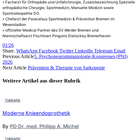
» Facharzt für Orthopädie und Unfallchirurgie, Zusatzbezeichnung Spezielle
orthopädische Chirurgie, Sportmedizin, Manuelle Medizin sowie
Sportosteopathie DO.
» Chefarzt der Paracelsus Sportmedizin & Prävention Bremen im
Weserstadion
» offizieller Medical Partner des SV Werder Bremen und
Mannschaftsarzt Fischtown Pinguins Eishockey Bremerhaven
01/26
Share.
WhatsApp
Facebook
Twitter
LinkedIn
Telegram
Email
Previous Article
5. Psychoneuroimmunologie-Kongresses (PNI)
2026
Next Article
Prävention & Therapie von Sarkopenie
Weitere Artikel aus dieser
Rubrik
THERAPIE
Moderne Knieendoprothetik
By
PD Dr. med. Philipp A. Michel
THERAPIE