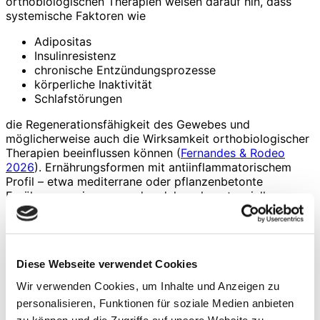
orthobiologischen Therapien weisen darauf hin, dass
systemische Faktoren wie
Adipositas
Insulinresistenz
chronische Entzündungsprozesse
körperliche Inaktivität
Schlafstörungen
die Regenerationsfähigkeit des Gewebes und
möglicherweise auch die Wirksamkeit orthobiologischer
Therapien beeinflussen können (
Fernandes & Rodeo
2026
). Ernährungsformen mit antiinflammatorischem
Profil – etwa mediterrane oder pflanzenbetonte
Ernährungsweisen – werden daher als potenziell
günstige Rahmenbedingungen diskutiert. Auch hier gilt,
dass die meisten Daten mechanistisch oder indirekt sind
und klinische Studien zur direkten Verbesserung von
PRP-Outcomes bislang fehlen (Montagnino et al. 2025;
Diese Webseite verwendet Cookies
Fernandes & Rodeo 2026).
Wir verwenden Cookies, um Inhalte und Anzeigen zu
Fazit
personalisieren, Funktionen für soziale Medien anbieten