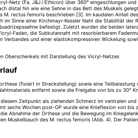
ryl-Netz (Fa. J&J / Ethicon) über 360° eingeschlungen und 
h distal hin wie eine Sehne in das Bett des Muskels gelegt
 M. rectus femoris beschrieben [3]. Im kaudalen Anteil des
ich im Sinne einer Kirchmayr-Kessler Naht die Stabilität de
Quadrizeps­sehne befestigt. Zuletzt wurden die beiden late
t Vicryl-Faden, die Subkutannaht mit resorbierbarem Fadenma
len Verbandes und einer elastokompressiven Wickelung sowi
en Oberschenkels mit Darstellung des Vicryl-Netzes
rlauf
orthese (fixiert in Streckstellung) sowie eine Teilbelastun
ahtmaterials entfernt sowie die Freigabe von bis zu 30° Kn
u diesem Zeitpunkt als ziehenden Schmerz im ventralen und
 sechs Wochen post-OP wurde eine Knieflexion von bis zu 
h die Abnahme der Orthese und die Bewegung im Kniegelenk 
len Muskelbauch des M. rectus femoris (Abb. 4). Der Pati