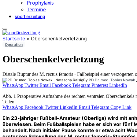
Prophylaxis
Termine
sportlerzeitung
Startseite
»
Oberschenkelverletzung
Operation
Oberschenkelverletzung
Distale Ruptur des M. rectus femoris - Fallbeispiel einer verzögerten
By
PD Dr. med. Tobias Nowak
WhatsApp
Twitter
Email
Facebook
Telegram
Pinterest
LinkedIn
Abb. 1 Präoperative Aufnahme des rechten ventralen Oberschenkels 
Teilen
WhatsApp
Facebook
Twitter
LinkedIn
Email
Telegram
Copy Link
Ein 23-jähriger Fußball-Amateur (Oberliga) wird mit 
überwiesen. Beim Fußballspielen habe er sich vor fünf 
behandelt. Nach initialer Pause konnte er etwa acht Wo
grotesken Schwellung des M. rectus femoris-Stumpfes 