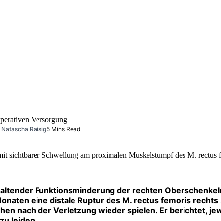
 operativen Versorgung
,
Natascha Raisig
5 Mins Read
mit sichtbarer Schwellung am proximalen Muskelstumpf des M. rectus 
anhaltender Funktionsminderung der rechten Oberschenke
Monaten eine distale Ruptur des M. rectus femoris recht
chen nach der Verletzung wieder spielen. Er berichtet, j
zu leiden.