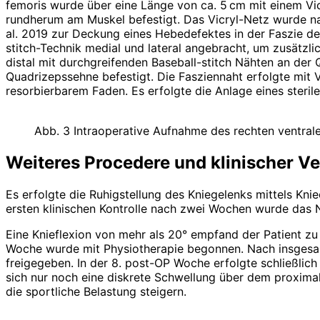
femoris wurde über eine Länge von ca. 5 cm mit einem Vic
rundherum am Muskel befestigt. Das Vicryl-Netz wurde nac
al. 2019 zur Deckung eines Hebedefektes in der Faszie des
stitch-Technik medial und ­lateral angebracht, um zusätzl
distal mit durchgreifenden Baseball-stitch Nähten an der 
Quadri­­zeps­sehne befestigt. Die Fasziennaht erfolgte mi
resorbierbarem Faden. Es erfolgte die Anlage eines steri
Abb. 3 Intraoperative Aufnahme des rechten ventral
Weiteres Procedere und klinischer Ve
Es erfolgte die Ruhigstellung des Kniegelenks mittels Knie
ersten klinischen Kontrolle nach zwei Wochen wurde das N
Eine Knieflexion von mehr als 20° empfand der Patient z
Woche wurde mit Physiotherapie begonnen. Nach insgesamt
freigegeben. In der 8. post-OP Woche erfolgte schließlic
sich nur noch eine diskrete Schwellung über dem proxima
die sportliche Belastung steigern.