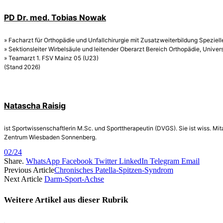
PD Dr. med. Tobias Nowak
» Facharzt für Orthopädie und Unfallchirurgie mit Zusatzweiterbildung Spezielle
» Sektionsleiter Wirbelsäule und leitender Oberarzt Bereich Orthopädie, Unive
» Teamarzt 1. FSV Mainz 05 (U23)
(Stand 2026)
Natascha Raisig
ist Sportwissenschaftlerin M.Sc. und Sporttherapeutin (DVGS). Sie ist wiss. M
Zentrum Wiesbaden Sonnenberg.
02/24
Share.
WhatsApp
Facebook
Twitter
LinkedIn
Telegram
Email
Previous Article
Chronisches Patella-Spitzen-Syndrom
Next Article
Darm-Sport-Achse
Weitere Artikel aus dieser
Rubrik