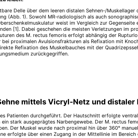
astbare Delle über dem leeren distalen Sehnen-/Muskellager 
g (Abb. 1). Sowohl MR-radiologisch als auch sonographisc
 Oberschenkelmuskulatur weist im Vergleich zur Gegenseite 
 finden [1]. Dabei geschehen die meisten Verletzungen im 
uren des M. rectus femoris erfolgt abhängig der Rupturloka
i proxi­malen Avulsionsfrakturen als Refixation mit Knoch
irekte Refixation des Muskelbauches mit der Quadrizepsseh
kungsmedium zurückgegriffen.
ehne mittels Vicryl-Netz und distaler 
s Patienten durchgeführt. Der Hautschnitt erfolgte ventra
 ein stark ausgeprägtes Narbengewebe. Der M. rectus femor
ben. Der Muskel wurde nach proximal hin über 360° manuell 
hne erfolgte über einen Zugang in der Mittellinie im Bereic