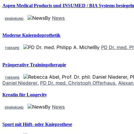
Aspen Medical Products und INSUMED / BIA Systems besiegeln 
By
News
ERNÄHRUNG
Moderne Knieendoprothetik
By
PD Dr. med. Ph
THERAPIE
Präoperative Trainingstherapie
THERAPIE
Daniel Niederer
,
PD Dr. med. Christoph Offerhaus
,
Alexan
Kreatin für Longevity
By
News
ERNÄHRUNG
Sport mit Hüft- oder Knieprothese