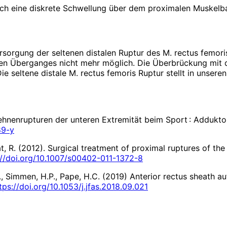
 noch eine diskrete Schwellung über dem proximalen Muskelb
ersorgung der seltenen distalen Ruptur des M. rectus femor
n Überganges nicht mehr möglich. Die Überbrückung mit dem
ie seltene distale M. rectus femoris Ruptur stellt in unsere
ehnenrupturen der unteren Extremität beim Sport : Addukto
89-y
ugat, R. (2012). Surgical treatment of proximal ruptures of t
://doi.org/10.1007/s00402-011-1372-8
 F., Simmen, H.P., Pape, H.C. (2019) Anterior rectus sheath 
tps://doi.org/10.1053/j.jfas.2018.09.021