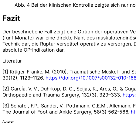
Abb. 4 Bei der klinischen Kontrolle zeigte sich nur
Fazit
Der beschriebene Fall zeigt eine Option der operativen V
(fünf Monate) war eine direkte Naht des muskulotendinöse
Technik dar, die Ruptur verspätet operativ zu versorgen. D
absolute OP-­Indikation dar.
Literatur
[1] Krüger-Franke, M. (2010). Traumatische Muskel- und S
39(12), 1123–1126.
https://doi.org/10.1007/s00132-010-16
[2] García, V. V., Duhrkop, D. C., Seijas, R., Ares, O., & C
Orthopaedic and Trauma Surgery, 132(3), 329–333.
https
[3] Schäfer, F.P., Sander, V., Pothmann, C.E.M., Allemann,
The Journal of Foot and Ankle Surgery, 58(3) 562-566.
ht
Autoren