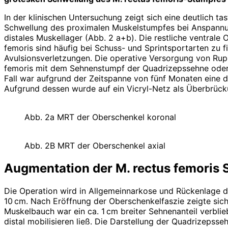
In der klinischen Untersuchung zeigt sich eine deutlich t
Schwellung des proximalen Muskelstumpfes bei Anspannun
distales Muskellager (Abb. 2 a+b). Die restliche ventrale
femoris sind häufig bei Schuss- und Sprintsportarten zu
Avulsionsverletzungen. Die operative Versorgung von Ruput
femoris mit dem Sehnenstumpf der Quadrizepssehne oder be
Fall war aufgrund der Zeitspanne von fünf Monaten eine d
Aufgrund dessen wurde auf ein Vicryl-Netz als Überbrüc
Abb. 2a MRT der Oberschenkel koronal
Abb. 2B MRT der Oberschenkel axial
Augmentation der M. rectus femoris S
Die Operation wird in Allgemeinnarkose und Rückenlage de
10 cm. Nach Eröffnung der Oberschenkelfaszie zeigte sich
Muskelbauch war ein ca. 1 cm breiter Sehnenanteil verblie
distal mobilisieren ließ. Die Darstellung der Quadrizepsse