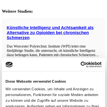
Weitere Studien:
Künstliche Intelligenz und Achtsamkeit als
Alternative zu Opioiden bei chronischen
Schmerzen
Das Worcester Polytechnic Institute (WPI) leitet eine
fünfjährige Studie, die untersucht, ob künstliche Intelligenz
dazu beitragen kann, Patienten mit chronischen Schmerzen
von potenziell süchtig machenden Opioiden zu
achtsamkeitsbasierten Ansätzen zu lenken. Die von den
National Institutes of Health finanzierte Studie
Perioperativen Ernährung nach
Pankreaschirurgie
Diese Webseite verwendet Cookies
Die Studie evaluiert, ob die Art der Verabreichung und
Wir verwenden Cookies, um Inhalte und Anzeigen zu
Zusammensetzung der postoperativen Ernährung nach
personalisieren, Funktionen für soziale Medien anbieten
Pankreatikoduodenektomie (PD) den Therapieerfolg
beeinflussen. Es wurden 100 Patienten mit PD aufgrund von
zu können und die Zugriffe auf unsere Website zu
Bauchspeicheldrüsenkrebs untersucht, die randomisiert
analysieren. Außerdem geben wir Informationen zu Ihrer