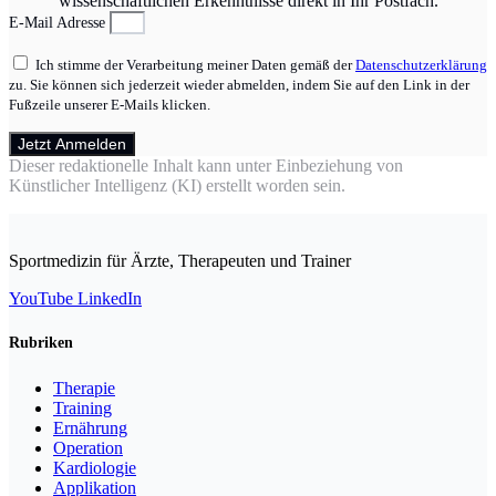
wissenschaftlichen Erkenntnisse direkt in Ihr Postfach.
E-Mail Adresse
Ich stimme der Verarbeitung meiner Daten gemäß der
Datenschutzerklärung
zu. Sie können sich jederzeit wieder abmelden, indem Sie auf den Link in der
Fußzeile unserer E-Mails klicken.
Jetzt Anmelden
Dieser redaktionelle Inhalt kann unter Einbeziehung von
Künstlicher Intelligenz (KI) erstellt worden sein.
Sportmedizin für Ärzte, Therapeuten und Trainer
YouTube
LinkedIn
Rubriken
Therapie
Training
Ernährung
Operation
Kardiologie
Applikation