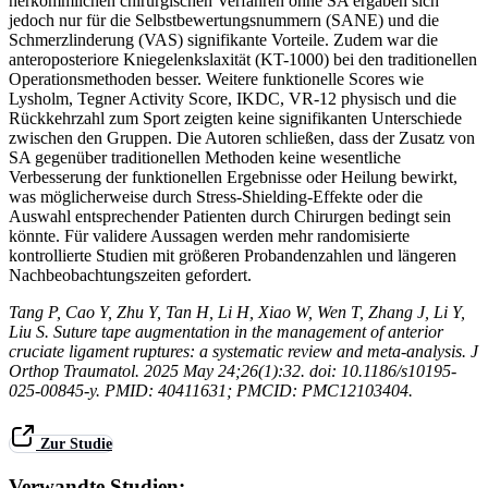
herkömmlichen chirurgischen Verfahren ohne SA ergaben sich
jedoch nur für die Selbstbewertungsnummern (SANE) und die
Schmerzlinderung (VAS) signifikante Vorteile. Zudem war die
anteroposteriore Kniegelenkslaxität (KT-1000) bei den traditionellen
Operationsmethoden besser. Weitere funktionelle Scores wie
Lysholm, Tegner Activity Score, IKDC, VR-12 physisch und die
Rückkehrzahl zum Sport zeigten keine signifikanten Unterschiede
zwischen den Gruppen. Die Autoren schließen, dass der Zusatz von
SA gegenüber traditionellen Methoden keine wesentliche
Verbesserung der funktionellen Ergebnisse oder Heilung bewirkt,
was möglicherweise durch Stress-Shielding-Effekte oder die
Auswahl entsprechender Patienten durch Chirurgen bedingt sein
könnte. Für validere Aussagen werden mehr randomisierte
kontrollierte Studien mit größeren Probandenzahlen und längeren
Nachbeobachtungszeiten gefordert.
Tang P, Cao Y, Zhu Y, Tan H, Li H, Xiao W, Wen T, Zhang J, Li Y,
Liu S. Suture tape augmentation in the management of anterior
cruciate ligament ruptures: a systematic review and meta-analysis. J
Orthop Traumatol. 2025 May 24;26(1):32. doi: 10.1186/s10195-
025-00845-y. PMID: 40411631; PMCID: PMC12103404.
Zur Studie
Verwandte Studien: