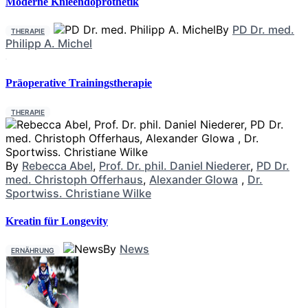
Moderne Knieendoprothetik
By
PD Dr. med.
THERAPIE
Philipp A. Michel
Präoperative Trainingstherapie
THERAPIE
By
Rebecca Abel
,
Prof. Dr. phil. Daniel Niederer
,
PD Dr.
med. Christoph Offerhaus
,
Alexander Glowa
,
Dr.
Sportwiss. Christiane Wilke
Kreatin für Longevity
By
News
ERNÄHRUNG