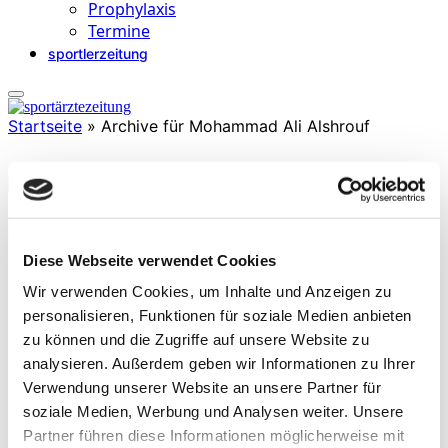
Prophylaxis
Termine
sportlerzeitung
Startseite
»
Archive für Mohammad Ali Alshrouf
Mohammad Ali Alshrouf
, MD, ist Assistenzarzt in Orthopädie und Unfallchirurgie an der
Diese Webseite verwendet Cookies
Sportklinik Hellersen mit Fokus auf Schulter-, Ellenbogen-,
Wir verwenden Cookies, um Inhalte und Anzeigen zu
Kniechirurgie und Traumatologie. Er ist aktiver Wissenschaftler mit
mehr als 50 Publikationen in internationalen Fachzeitschriften.
personalisieren, Funktionen für soziale Medien anbieten
Forschungsschwerpunkte: u. a. Kreuzbandverletzungen,
zu können und die Zugriffe auf unsere Website zu
Endoprothetik und biomechanische Ausrichtung.
analysieren. Außerdem geben wir Informationen zu Ihrer
(Stand 2025)
Verwendung unserer Website an unsere Partner für
soziale Medien, Werbung und Analysen weiter. Unsere
Partner führen diese Informationen möglicherweise mit