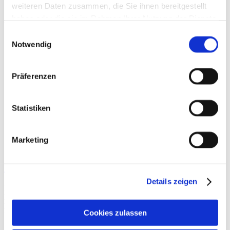
weiteren Daten zusammen, die Sie ihnen bereitgestellt
haben oder die sie im Rahmen Ihrer Nutzung der Dienste
Beiträge
gesammelt haben.
Einwilligungsauswahl
Notwendig
Präferenzen
Statistiken
Marketing
Kreuzbandtransplantat
Details zeigen
Die Auswahl des Transplantats für die Rekonstruktion des vorderen
Kreuzbandes [VKB] sollte individuell erfolgen. Dabei müssen
Faktoren wie Sportart, Alter, Geschlecht, Skelettreife, chirurgische
Cookies zulassen
Erfahrung und