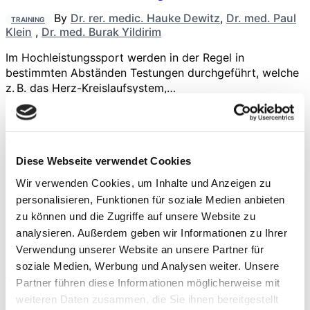
By
Dr. rer. medic. Hauke Dewitz
,
Dr. med. Paul
TRAINING
Klein
,
Dr. med. Burak Yildirim
Im Hochleistungssport werden in der Regel in
bestimmten Abständen Testungen durchgeführt, welche
z. B. das Herz-Kreislaufsystem,…
Hüftkopfnekrose
By
Dr. med. Alexander Zimmerer
,
Dr. med.
OPERATION
Diese Webseite verwendet Cookies
Christian Sobau
Wir verwenden Cookies, um Inhalte und Anzeigen zu
Kommt es zu einer Durchblutungsstörung des
personalisieren, Funktionen für soziale Medien anbieten
Hüftkopfes, kann dies zu einem Absterben von
zu können und die Zugriffe auf unsere Website zu
Knochengewebe in…
analysieren. Außerdem geben wir Informationen zu Ihrer
Verwendung unserer Website an unsere Partner für
soziale Medien, Werbung und Analysen weiter. Unsere
Omega-3-Fettsäuren
Partner führen diese Informationen möglicherweise mit
By
Niels Schulz-Ruhtenberg
ERNÄHRUNG
weiteren Daten zusammen, die Sie ihnen bereitgestellt