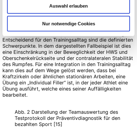
wie viele Risikofaktoren /Auffälligkeiten die Diagnostik
Auswahl erlauben
aufzeigen konnte. Diese werden zusammengefasst,
sodass nach einer Bearbeitung der Defizite auf
Teamebene ebenfalls eine personalisierte Sequenz
Nur notwendige Cookies
folgen kann. Die Übungsauswahl, welche aus Abb. 3
entnommen werden kann, dient rein der Orientierung.
Entscheidend für den Trainingsalltag sind die definierten
Schwerpunkte. In dem dargestellten Fallbeispiel ist dies
eine Einschränkung in der Beweglichkeit der HWS und
Oberschenkelrückseite und der contralateralen Stabilität
des Rumpfes. Für eine Integration in den Trainingsalltag
kann dies auf dem Wege gelöst werden, dass bei
Kraftzirkeln oder ähnlichen stationären Arbeiten, eine
Übung ein „Individual Filler“ ist, in der jeder Athlet eine
Übung ausführt, welche eines seiner Auffälligkeiten
bearbeitet.
Abb. 2 Darstellung der Teamauswertung des
Testprotokoll der Präventivdiagnostik für den
bezahlten Sport [15]