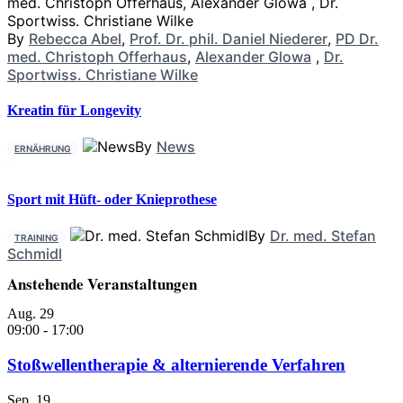
By
Rebecca Abel
,
Prof. Dr. phil. Daniel Niederer
,
PD Dr.
med. Christoph Offerhaus
,
Alexander Glowa
,
Dr.
Sportwiss. Christiane Wilke
Kreatin für Longevity
By
News
ERNÄHRUNG
Sport mit Hüft- oder Knieprothese
By
Dr. med. Stefan
TRAINING
Schmidl
Anstehende Veranstaltungen
Aug.
29
09:00
-
17:00
Stoßwellentherapie & alternierende Verfahren
Sep.
19