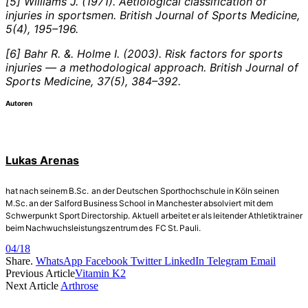
[5] Williams J. (1971). Aetiological classification of
injuries in sportsmen. British Journal of Sports Medicine,
5(4), 195–196.
[6] Bahr R. &. Holme I. (2003). Risk factors for sports
injuries — a methodological approach. British Journal of
Sports Medicine, 37(5), 384–392.
Autoren
Lukas Arenas
hat nach seinem B.Sc. an der Deutschen Sporthochschule in Köln seinen
M.Sc. an der Salford Business School in Manchester absolviert mit dem
Schwerpunkt Sport Directorship. Aktuell arbeitet er als leitender Athletiktrainer
beim Nachwuchsleistungszentrum des FC St. Pauli.
04/18
Share.
WhatsApp
Facebook
Twitter
LinkedIn
Telegram
Email
Previous Article
Vitamin K2
Next Article
Arthrose