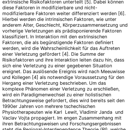
extrinsische Risikofaktoren unterteilt [5]. Dabei können
diese Faktoren in modifizierbare und nicht-
modifizierbare Faktoren weiter differenziert werden [6].
Hierbei werden die intrinsischen Faktoren, wie unter
anderem Alter, Geschlecht, Körperzusammensetzung und
vorherige Verletzungen als prädisponierende Faktoren
klassifiziert. In Interaktion mit den extrinsischen
Faktoren, die als begünstigende Faktoren definiert
werden, wird die Wahrscheinlichkeit für das Auftreten
einer Verletzung gefördert [4]. Die Summe der
Risikofaktoren und ihre Interaktion leiten dazu hin, dass
sich eine Verletzung zu einer gegebenen Situation
ereignet. Das auslösende Ereignis wird nach Meeuwisse
und Kollegen [4] als notwendige Voraussetzung für den
Hergang einer Verletzung beschrieben. Um das
komplexe Phänomen einer Verletzung zu erschließen,
wird ein Paradigmenwechsel zu einer holistischen
Betrach­tungsweise gefordert, dies wird bereits seit den
1990er Jahren von mehrere tschechischen
Physiotherapeuten wie Karl Lewit, Vladimir Janda und
Vaclav Vojta propagiert. Im engen Zusammenhang mit
ihren Betrachtungsweisen und Forschungsergebnissen
steht die Regional-Interdependence Theorie (RI), welche