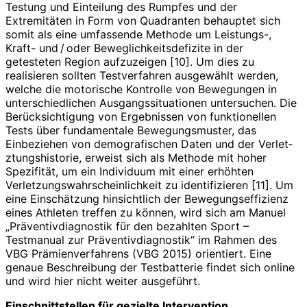
Testung und Einteilung des Rumpfes und der
Extremitäten in Form von Quadranten behauptet sich
somit als eine umfassende Methode um Leistungs-,
Kraft- und / oder Beweglichkeitsdefizite in der
getesteten Region aufzuzeigen [10]. Um dies zu
realisieren sollten Testverfahren ausgewählt werden,
welche die motorische Kontrolle von Bewegungen in
unterschiedlichen Ausgangssituationen untersuchen. Die
Berücksichtigung von Ergebnissen von funktionellen
Tests über fundamentale Bewegungsmuster, das
Einbeziehen von demografischen Daten und der Verlet­
ztungshistorie, erweist sich als Methode mit hoher
Spezifität, um ein Individuum mit einer erhöhten
Verletzungswahrscheinlichkeit zu identifizieren [11]. Um
eine Einschätzung hinsichtlich der Bewegungseffizienz
eines Athleten treffen zu können, wird sich am Manuel
„Präventivdiagnostik für den bezahlten Sport –
Testmanual zur Präventivdiagnostik“ im Rahmen des
VBG Prämienverfahrens (VBG 2015) orientiert. Eine
genaue Beschreibung der Testbatterie findet sich online
und wird hier nicht weiter ausgeführt.
Einschnittstellen für gezielte Intervention