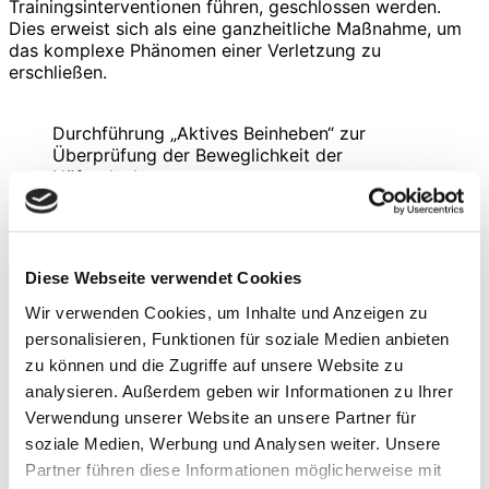
Trainingsinterventionen führen, geschlossen werden.
Dies erweist sich als eine ganzheitliche Maßnahme, um
das komplexe Phänomen einer Verletzung zu
erschließen.
Durchführung „Aktives Beinheben“ zur
Überprüfung der Beweglichkeit der
Hüftgelenke
Durchführung der Diagnostik
Um die Zeit der Testung zu reduzieren und somit die
Praktikabilität der Untersuchung zu gewährleisten,
Diese Webseite verwendet Cookies
werden die Einzeltests 1. bis 14. in vier Stationen
Wir verwenden Cookies, um Inhalte und Anzeigen zu
aufgeteilt, an denen jeweils bis zu sechs Probanden
personalisieren, Funktionen für soziale Medien anbieten
teilnehmen. Der genaue zeitliche Ablauf und die
Einteilung der Stationen kann aus der Tabelle
zu können und die Zugriffe auf unsere Website zu
entnommen werden. Die Durchführung dieser ersten
analysieren. Außerdem geben wir Informationen zu Ihrer
Tests beläuft sich somit auf ca. 80 Minuten. Darauf folgt
Verwendung unserer Website an unsere Partner für
eine zehnminütige Pause, um die progressive „Hop
soziale Medien, Werbung und Analysen weiter. Unsere
Testung“ und die „Lateral Bound“ Testung vorzubereiten.
Partner führen diese Informationen möglicherweise mit
Für diese Testungen wird ebenfalls die