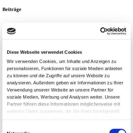
Beiträge
Diese Webseite verwendet Cookies
Wir verwenden Cookies, um Inhalte und Anzeigen zu
personalisieren, Funktionen für soziale Medien anbieten
zu können und die Zugriffe auf unsere Website zu
analysieren. Außerdem geben wir Informationen zu Ihrer
Verwendung unserer Website an unsere Partner für
RED-S
soziale Medien, Werbung und Analysen weiter. Unsere
Klettern gehört, wie viel andere Sportarten auch, zu den Sportarten,
Partner führen diese Informationen möglicherweise mit
bei denen ein niedriges Körpergewicht von Vorteil ist. Dies führt
weiteren Daten zusammen, die Sie ihnen bereitgestellt
dazu, dass viele Sportler auf
haben oder die sie im Rahmen Ihrer Nutzung der Dienste
Weiterlesen »
gesammelt haben.
Einwilligungsauswahl