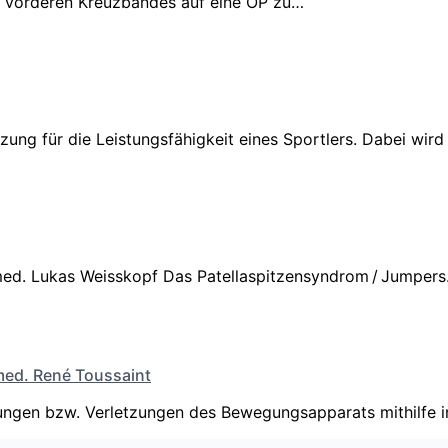
es vorderen Kreuzbandes auf eine OP zu…
zung für die Leistungsfähigkeit eines Sportlers. Dabei wird
. med. Lukas Weisskopf Das Patellaspitzensyndrom / Jumper
med. René Toussaint
ngen bzw. Verletzungen des Bewegungsapparats mithilfe i