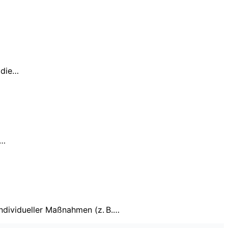
 die…
s…
ndividueller Maßnahmen (z. B.…