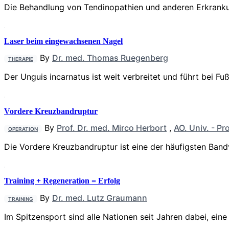
Die Behandlung von Tendinopathien und anderen Erkranku
Laser beim eingewachsenen Nagel
By
Dr. med. Thomas Ruegenberg
THERAPIE
Der Unguis incarnatus ist weit verbrei­tet und führt bei
Vordere Kreuzbandruptur
By
Prof. Dr. med. Mirco Herbort
,
AO. Univ. - Pr
OPERATION
Die Vordere Kreuzbandruptur ist eine der häufigsten Ban
Training + Regeneration = Erfolg
By
Dr. med. Lutz Graumann
TRAINING
Im Spitzensport sind alle Nationen seit Jahren dabei, eine 