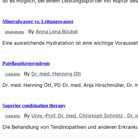
Ist es möglich, bei einem Leistungssportler mit Ruptur d
Mineralwasser vs. Leitungswasser
By
Anna Lena Böckel
ERNÄHRUNG
Eine ausreichende Hydratation ist eine wichtige Vorausset
Patellaspitzensyndrom
By
Dr. med. Henning Ott
THERAPIE
Dr. med. Henning Ott, PD Dr. med. Anja Hirschmüller, Dr
Superior combination therapy
By
Univ.-Prof. Dr. med. Christoph Schmitz
,
Dr. 
THERAPIE
Die Behandlung von Tendinopathien und anderen Erkranku