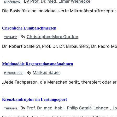
By
Prof. Dr. med. Elmar Wienecke
ERNÄHRUNG
Die Basis für eine individualisierte Mikronährstoffrezeptu
Chronische Lumbalschmerzen
By
Christopher-Marc Gordon
THERAPIE
Dr. Robert Schleip1, Prof. Dr. Dr. Birbaumer2, Dr. Pedro 
Multimodale Regenerationsmaßnahmen
By
Markus Bauer
PSYCHOLOGIE
„Jede Fachperson, die Menschen berät, therapiert oder er
Kreuzbandruptur im Leistungssport
By
Prof. Dr. med. habil. Philip Catalá-Lehnen
,
Jo
THERAPIE