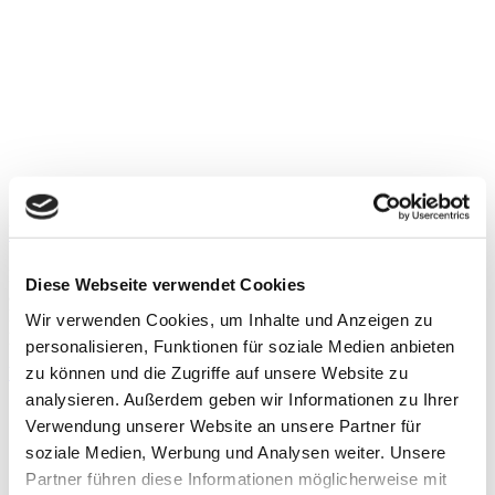
Update Muskelverletzungen im Profihandball
Ein zentrales Problem im Profisport sind Muskelverletzungen, vor
Diese Webseite verwendet Cookies
allem der Oberschenkelmuskulatur, insbesondere der Hamstring und
Biceps femoris. Trotz intensiver Prävention, begleitender
Wir verwenden Cookies, um Inhalte und Anzeigen zu
physiotherapeutischer Dauerbetreuung und Athletiktraining
personalisieren, Funktionen für soziale Medien anbieten
zu können und die Zugriffe auf unsere Website zu
Weiterlesen »
analysieren. Außerdem geben wir Informationen zu Ihrer
Verwendung unserer Website an unsere Partner für
soziale Medien, Werbung und Analysen weiter. Unsere
Partner führen diese Informationen möglicherweise mit